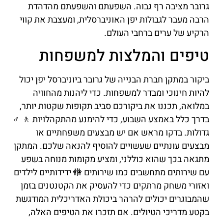
גרובר מציבה רף גבוה. השפעתם והשפעתם מהדהדת
הרבה מעבר לגבולות יפן האוניברסלית, ומעצבת את קווי
הרקיע של ערים ברחבי העולם.
טיפים והמלצות למשפחות
ביקור במתקן חברת הבנייה של גרובר ביוניברסל יפן יכול
להיות חינוכי ומבדר למשפחות. כדי ליהנות מהחוויה
במלואה, תכננו את ביקורכם סביב תקופות שקטות יותר,
בדרך כלל באמצע השבוע, כדי להימנע מהתקהלויות 🚶 ♂️
גדולות. בדקו מראש אם יש מבצעים משפחתיים או
מבצעים עונתיים שעשויים להוסיף להנאה שלכם. המתקן
מתגאה בכך שהוא כוללני, ומציע מקומות מנוחה בשפע
עם שירותים מתחשבים כמו שירותים 🚻 ידידותיים לילדים
ואזורי משחק מרתקים כדי להעסיק את הקטנטנים בזמן
שהמבוגרים יכולים להרהר ביכולת האדריכלית המודגשת
בקטע מדריכי הטיולים. אם תזכרו את הטיפים האלה,