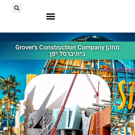
אוסקה יפן
הוליווד לוס אנג'לס
אורלנדו פלורידה
מתקן Grover's Construction Company
ביוניברסל יפן
Powered by
GetYourGuide