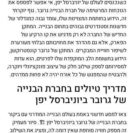
כשנכנסים לעולם של יוניברסל יפן, אי אפשר לפספס את
הנוכחות המרשימה של חברת הבנייה גרובר. גוף יוקרתי
זה, הידוע בחותמת המצוינות שלו, עומד גבוה כמגדלור של
חדשנות וסטנדרטים גבוהים בתחום הבנייה. המתקן
החדיש של החברה לא רק מדגיש את קו הרקיע של
הפארק, אלא גם מהדהד את מחויבותם הבלתי מעורערת
לשיפור חוויית המבקרים. המתקן של גרובר קונסטרוקשן,
הידוע בתשומת הלב המוקפדת שלו לפרטים, הוא עדות
למסירותם לספק שילוב חלק של עיצוב פונקציונלי ויוקרה,
ולהבטיח שהמפגש של כל אורח יהיה לא פחות ממדהים.
מדריך טיולים בחברת הבנייה
של גרובר ביוניברסל יפן
צאו למסע חדשני באמת בעולם הבנייה המודרני עם ביקור
בחברת הבנייה של גרובר ביוניברסל יפן 🏗️. סיור מעמיק
זה מספק חוויה סוחפת שאין דומה לה, ומציג את השילוב