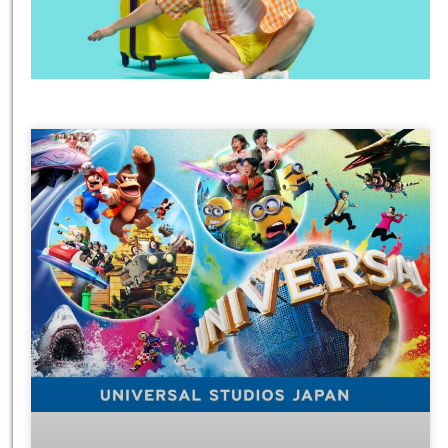
טיסות
מציאת
טיסה זולה?
לחצו
פה!