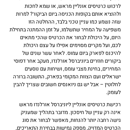
לרכוש כרטיסים אונליין מראש, או שמא לחכות
ולהוציא אותם בקופות הכניסה ביום הביקור? למרות
שזה נשמע כמו עניין טכני בלבד, ההחלטה הזו
משפיעה על המחיר שתשלמו, על זמן ההמתנה בתחילת
היום, על היכולת לבחור את הכרטיס שהכי מתאים
לכם, ועל מקרים מסוימים אפילו על עצם היכולת
להיכנס לפארק ביום עמוס. לאחר עשר שנים של
ביקורים חוזרים ביוניברסל אורלנדו, מעקב אחר דפוסי
המחירים, בחינת מצבי עומס, ושיחות עם נוסעים
ישראלים ועם הצוות המקומי בפארק, התשובה ברורה
לחלוטין – אבל יש גם ניואנסים חשובים שצריך להבין
לעומק.
רכישת כרטיסים אונליין ליוניברסל אורלנדו מראש
אינה רק עניין של חיסכון. מדובר בתהליך שמעניק
גישה רחבה יותר להנחות, מאפשר לבחור את סוג
הכרטיס המדויק, מספק גמישות בבחירת התאריכים,