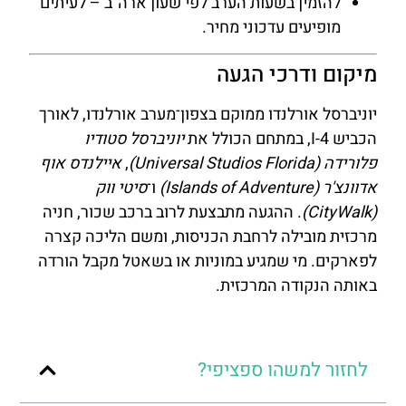
להזמין בשעות הערב לפי שעון ארה"ב – לעיתים
מופיעים עדכוני מחיר.
מיקום ודרכי הגעה
יוניברסל אורלנדו ממוקם בצפון־מערב אורלנדו, לאורך
הכביש I-4, במתחם הכולל את
יוניברסל סטודיו
פלורידה (Universal Studios Florida)
,
איילנדס אוף
אדוונצ'ר (Islands of Adventure)
ו־
סיטי ווק
(CityWalk)
. ההגעה מתבצעת לרוב ברכב שכור, חניה
מרכזית מובילה לרחבת הכניסות, ומשם הליכה קצרה
לפארקים. מי שמגיע במוניות או בשאטל מקבל הורדה
באותה הנקודה המרכזית.
לחזור למשהו ספציפי?