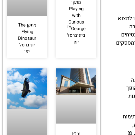
מתקן
Playing
with
ו למצוא
Curious
מתקן The
רה
George™
Flying
טיחים
ביוניברסל
Dinosaur
יפן
ומספקים
יוניברסל
יפן
ה
ופך
ות
תימות
,
 🎀
קיאן