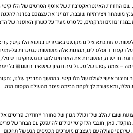
ן, שם החוויות האינטראקטיביות של אוסף הסרטים של הלו קיטי מ
נץ משמחה ויצירתיות שובבה. דמיינו את עצמכם בסדנה להכנת 
ת במגוון גוונים ומרקמים, כל סרט מעיד על כשרון האופנה של הדמ
לעשות פוזות בתא צילום מקושט באביזרים בנושא הלו קיטי; קרי
 על רקע ורוד וסלסולים, תמונות אלה משמשות כמזכרות על-זמניו
דומה חדישות, המשגרות את האורחים למגרש משחקים דיגיטלי, 
ימה – צומת קסום של טכנולוגיה ודמיון שישאיר רושם🎀 בל יימח
 וחיבור אישי לעולם של הלו קיטי. בהמשך המדריך שלנו, נחקור
הללו, ומאפשרת לך לקחת הביתה פיסה מהעולם הקסום הזה.
ת שובות הלב שלו וכולל מגוון של סחורה ייחודית. פריטים אלה
מוקפד. כאן, חובבי הלו קיטי יכולים להתפנק עם מבחר של פריט
. שיתופי פעולה עם מעצבים מוערכים מכניסים מגע של תחכום,