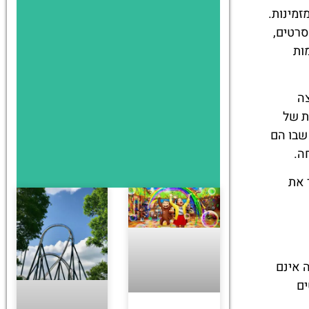
זמינות.
סרטים,
ות
צה
ת של
שבו הם
ה.
 את
 אינם
ים