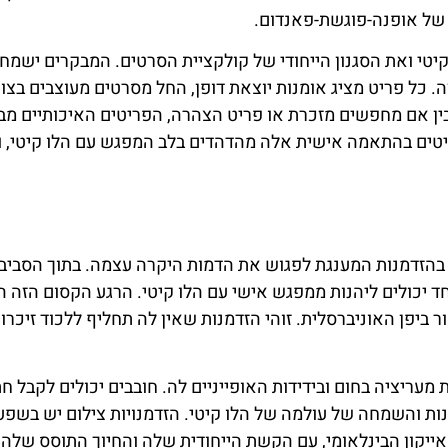
של אופנה-פוגשת-פאנדום.
 קיטי ואת הסגנון הייחודי של קולקציית הסרטים. המבקרים ישמח
ה. כל פריט מציג אומנות יוצאת דופן, החל מסרטים מעוצבים בצו
בין אם מחפשים מזכרת או פריט הצהרה, הפריטים האיכותיים מב
יטים בהתאמה אישית אלה מהדהדים בלב המפגש עם הלו קיטי, 
או בהזדמנות המענגת לפגוש את הדמות היקרה עצמה. בתוך הסביב
יכולים ליהנות ממפגש אישי עם הלו קיטי. הרגע הקסום הזה ה
 ביפן האוניברסלית. זוהי הזדמנות שאין לה תחליף ללכוד זיכרונ
עריציה בחום ובידידות האופייניים לה. חובבים יכולים לקבל ח
ת והשמחה של עולמה של הלו קיטי. הזדמנויות צילום יש בשפע
קון הבינלאומי, עם הקשת הייחודית שלה והחיוך התוסס שלה.