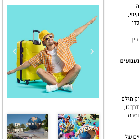
ה
יטי,
די
ריך
געגועים
רק מגלם
ך זו,
חסרת
טיסות
מציאת
ים של
טיסה זולה?