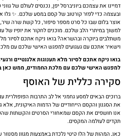
דמיינו את עצמכם ביוניברסל יפן, נכנסים לעולם של גוונ
ובעצמה כדי לפזר קורטוב של קסם במסע שלכם. ✨ גלו את
אוצר בלום שבו כל סרט מספר סיפור, כל קשת שרה שיר, ו
למשוך במיתרי הלב שלכם. מוכנים לחקור את יופיו של עו
משתלבים ביוקרה ובהשראה? בואו ניקח אתכם לסיור מלא ת
וישאיר אתכם עם געגועים למפגש האישי שלכם עם מלכת 
בואו ניקח אתכם לסיור מלא תענוגות אלגנטיים ורגעי
למפגש האישי שלכם עם מלכת החמודים, ממש כאן בלב
סקירה כללית של האוסף
ברוכים הבאים למסע גחמני אל לב התרבות הפופולרית עם 
את הסגנון והקסם הייחודיים של הדמות האיקונית, אלא ג
אנו חושפים את הקסם שמאחורי הסרטים והקשתות שהפכו
תקדים לעולמה המקסים.
כאן, המהות של הלו קיטי נלכדת באמצעות מגוון מסנוור 