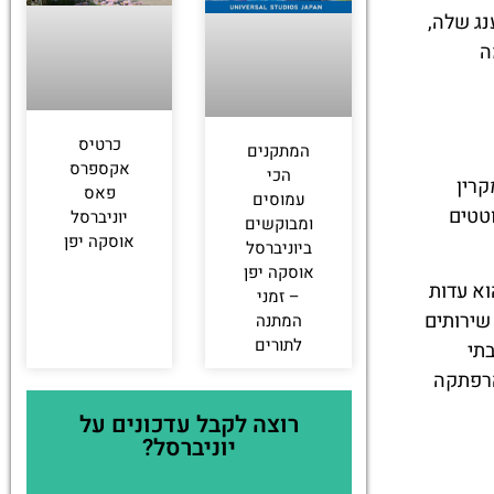
נג שלה,
לחצו
ה
פה!
כרטיס
המתקנים
אקספרס
הכי
קרין
פאס
עמוסים
טטים
יוניברסל
ומבוקשים
אוסקה יפן
ביוניברסל
אוסקה יפן
וא עדות
– זמני
שירותים
המתנה
לתורים
תי
הרפתקה
רוצה לקבל עדכונים על
יוניברסל?