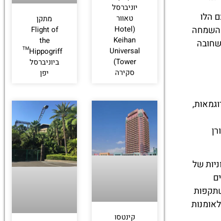
יוניברסל
ם הלו
טאוור
מתקן
. השמחה
(Hotel
Flight of
Keihan
the
שחובה
Universal
Hippogriff™
Tower)
ביוניברסל
סקירה
יפן
וגמאות,
רן
ניות של
ים
שתקפות
לאומנות
קינטסו