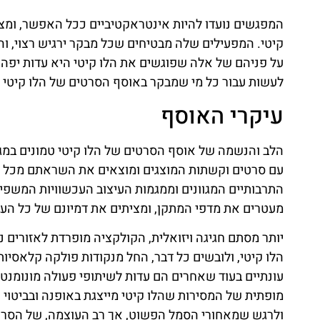
המפגשים נועדו להיות אינטראקטיביים ככל האפשר, ומציע
קיטי. המפעילים שלה מבטיחים שכל מבקר ירגיש רצוי, 
על פניהם של אלה שפוגשים את הלו קיטי היא עדות יפה 
לעשות עבור כל מי שמבקר באוסף הסרטים של הלו קיטי של
עיקרי האוסף
הלב והנשמה של אוסף הסרטים של הלו קיטי טמונים במגו
עם סרטים וקשתות המוצגים ומוצאים את השראתם מכל רחב
התרבותיים המגוונים וממגמות העיצוב העכשוויות המשפיעות
מעטרים את מדפי המתקן, ומציתים את דמיונם של כל העו
יותר מסתם חגיגה ויזואלית, הקולקציה מופרדת לאזורים נ
הלו קיטי, ולובשים כל דבר, החל מנקודות פולקה קלאסיות 
עונתיים בעוד שאחרים הם עדות לשיתופי פעולה מונומנ
מופתית של המסירות שהלו קיטי מייצגת באופנה ובביטוי
ולרגש שמאחורי הסמל הפשוט, אך רב העוצמה, של הסרט