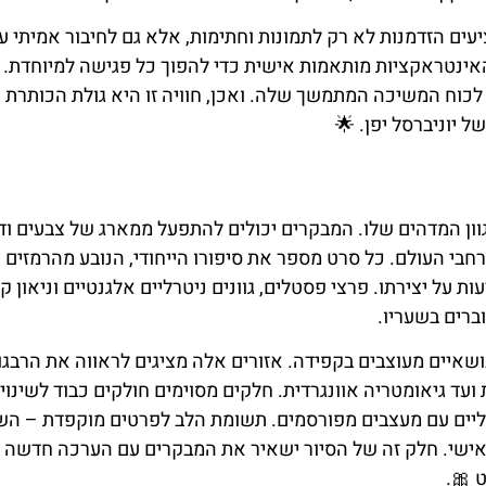
ים הזדמנות לא רק לתמונות וחתימות, אלא גם לחיבור אמיתי ע
והאינטראקציות מותאמות אישית כדי להפוך כל פגישה למיוחדת
לכוח המשיכה המתמשך שלה. ואכן, חוויה זו היא גולת הכותרת 
 יוניברסל יפן. 🌟
ון המדהים שלו. המבקרים יכולים להתפעל ממארג של צבעים וד
י העולם. כל סרט מספר את סיפורו הייחודי, הנובע מהרמזים
 על יצירתו. פרצי פסטלים, גוונים ניטרליים אלגנטיים וניאון קו
ברים בשעריו.
ושאיים מעוצבים בקפידה. אזורים אלה מציגים לראווה את הרבגו
ועד גיאומטריה אוונגרדית. חלקים מסוימים חולקים כבוד לשינוי
טליים עם מעצבים מפורסמים. תשומת הלב לפרטים מוקפדת – ה
 אישי. חלק זה של הסיור ישאיר את המבקרים עם הערכה חדשה 
 🎀.