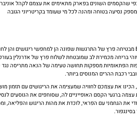
 כפי שהקסמים השונים בפארק מתאימים את עצמם לקהל אוניברס
ל הכללה, ומספק נסיעה בטוחה ומהנה לכל מי שעומד בקריטריוני הגובה
היכונו להרפתקה מלהיבה מכיוון ש-Enchanted Airways מבטיחה פרץ של התרגשות שפונה הן למחפשי ריגושים והן ל
והי בריחה מכמירת לב שמובטחת לשלוח פרץ של אדרנלין בעורק
יפות הפתאומיות מספקות תחושה טעימה של הנאה מתריסה נגד כ
בבי רכבת ההרים המנוסים ביותר.
, הכינו את עצמכם לחוויה שמעצימה את הריגושים עם תזמון מו
יות. Enchanted Airways מבדילה את עצמה ברגעי הקסם האופייניים לה, שסוחפים את הנוסעים 
די את הגחמני עם הפראי, לוכדת את מהות הריגוש והפליאה, ו
סינגפור.