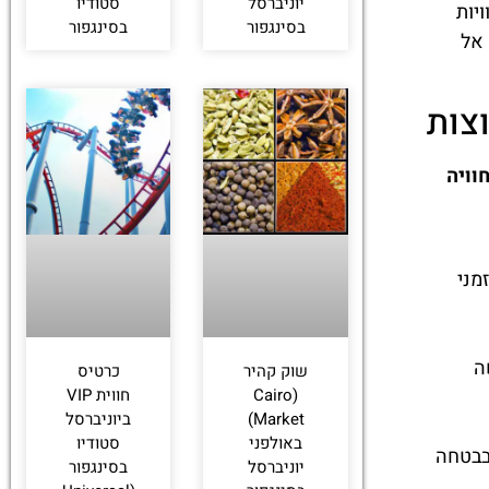
יוניברסל
סטודיו
ויות
בסינגפור
בסינגפור
 אל
 והחוויה
הזמן הטוב ביותר ליהנות מ- Enchanted Airways עם זמני
ה
שוק קהיר
כרטיס
(Cairo
חווית VIP
Market)
ביוניברסל
באולפני
סטודיו
בבטחה
יוניברסל
בסינגפור