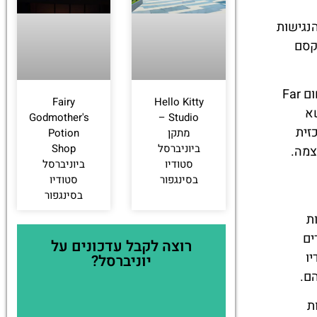
לחצו
פה!
. הנגישות
עולם של קסם
לאורך הדרך, הצוות הקשוב מבטיח התקדמות חלקה, ומוביל את המבקרים דרך מבוך האטרקציות המשמחות השוכנות בתחום Far
Fairy
Hello Kitty
של Enchanted Airways מתנשא
Godmother's
Studio –
זית
מתקן
Potion
ביוניברסל
Shop
צמה.
סטודיו
ביוניברסל
בסינגפור
סטודיו
בסינגפור
יחות
ים
רוצה לקבל עדכונים על
דיו
יוניברסל?
ם.
ת