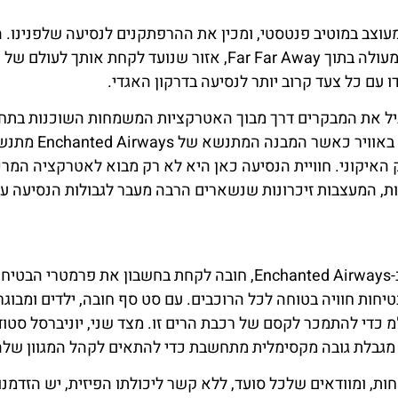
חיל בטיילת דרך נוף מעוצב במוטיב פנטסטי, ומכין את ההרפתקנים לנסיעה שלפנינו
יעילה יותר, עם רכבת ההרים הקסומה הממוקמת במיקום מעולה בתוך Far Far Away, אזור שנועד לקחת אותך ל
ו עם כל צעד קרוב יותר לנסיעה בדרקון האגדי.
Far Away. תחושת ההתרגשות מתפתחת לחשמל מוחשי באוויר כאשר המבנה המתנשא 
רק האיקוני. חוויית הנסיעה כאן היא לא רק מבוא לאטרקציה המרכ
ות, המעצבות זיכרונות שנשארים הרבה מעבר לגבולות הנסיעה ע
עבור מחפשי ריגושים הלהוטים לעלות על המסע הקסום ב-Enchanted Airways, חובה לקחת בחשבון את פרמטרי הבט
חות חוויה בטוחה לכל הרוכבים. עם סט סף חובה, ילדים ומבוגר
חייבים לעמוד בדרישת הגובה המינימלית של 92 ס"מ כדי להתמכר לקסם של רכבת הרים זו. מצד שני, יוניברסל סטו
 מגבלת גובה מקסימלית מתחשבת כדי להתאים לקהל המגוון שלה
ות, ומוודאים שלכל סועד, ללא קשר ליכולתו הפיזית, יש הזדמנו