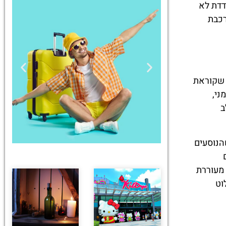
נמדדת לא
רכבת
ו סינגפור שקוראת
ני,
ב
הנוסעים
כמו שהיא מעוררת
טיסות
וט
מציאת
טיסה זולה?