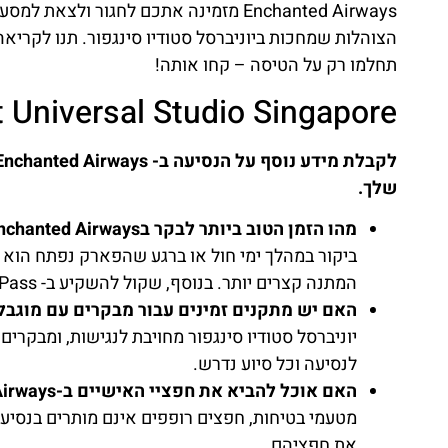
Enchanted Airways מזמינה אתכם לחגור ו
הצוהלות שמחכות ביוניברסל סטודיו סינגפור. תנו לקר
תחלמו רק על הטיסה – קחו אותה!
ways at Universal Studio Singapore
שלך.
מהו הזמן הטוב ביותר לבקר בEnchanted Airways כדי להימנע מתורים ארוכים?
המתנה קצרים יותר. בנוסף, שקול להשקיע ב- Express Pass לגישה מזורזת.
האם יש מתקנים זמינים עבור מבקרים עם מוגבלויות שרוצים לנ
יוניברסל סטודיו סינגפור מחויבת לנגישות, ומבקרים
לנסיעה וכל סיוע נדרש.
האם אוכל להביא את חפציי האישיים ב-Enchanted Airways?
מטעמי בטיחות, חפצים רופפים אינם מותרים בנסיע
את חפציהם.