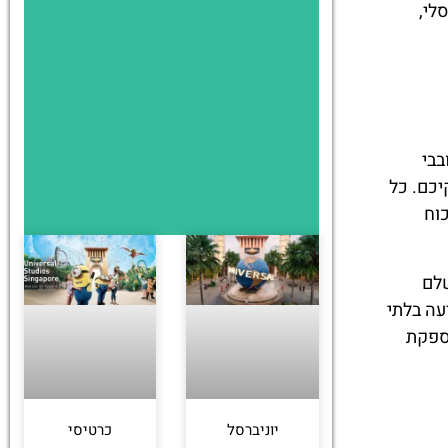
לי,
חובבי
יכם. כל
וח
שלם
לנסיעה בלתי
מספקת
יוניברסל
כרטיסי