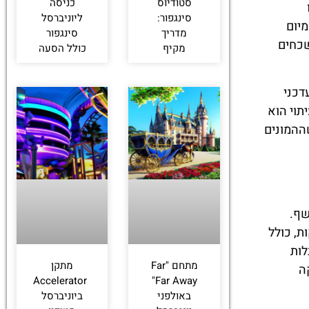
סטודיוס
כניסה
סינגפור:
ליוניברסל
המרב מיום
מדריך
סינגפור
רב בלתי נשכחים
מקיף
כולל הסעה
דכני
תוי הוא
ההמונים
 שנחשף.
ת, כולל
לות
מתחם "Far
מתקן
ה
Accelerator
Far Away"
באולפני
ביוניברסל