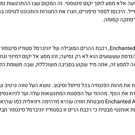
Enchant מבטיחה לא רק נסיעה אלא מסע לתוך יקום פנטסטי. זה המקום שבו ההתרגשות 
ל. היכנסו לספר סיפורים, חגרו את החגורות והתכוננו לטיסה ב
רפתקה קסומה.
היכנסו לעולם שבו קסם והתרגשות מתמזגים ב-Enchanted Airways, רכבת ההרים המובילה של יוניברסל סטודי
דסת שעשועים הוא לא רק נסיעה; זהו מסע אל יקום דמיוני וגחמ
אה למסע זה, אתה מיד שקוע בסביבה משוכללת, שבה תשומת הל
את מהות הפנטזיה בכל פיתול וסיבוב. נושא העל טווה נרטיב ש
דת את הנוף. מההוד של הפסגות המתנשאות שלה ועד לניואנסים
המורכבים של הנוף העלילתי שלה, למבקרים של Enchanted Airways מובטחת חוויה שהיא מדהימה ויזואלית 
 אותנטי מבטיח כי רכבת הרים זו בסטודיו יוניברסל סינגפור תבל