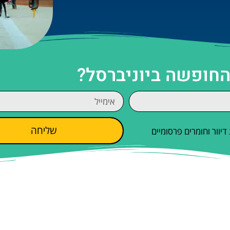
החופשה ביוניברסל?
שליחה
וור וחומרים פרסומיים