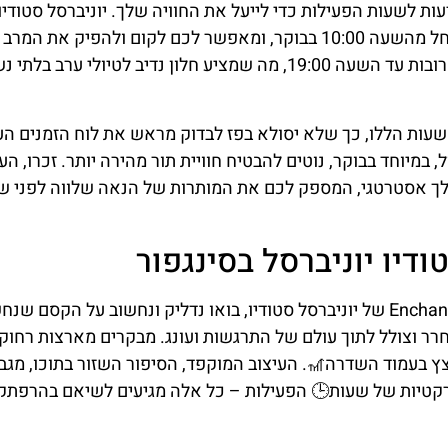
שלך ל- Enchanted Airways דורש מודעות לשעות הפעילות כדי לייעל את החוויה שלך. יוניברסל סטודיו
בסינגפור פותח את שעריו לעולם של קסמים בדרך כלל החל מהשעה 10:00 בבוקר, ומאפשר לכם לקום ולהפיק את 
שלם. עם זאת, שעות הסגירה עשויות להשתנות, לעתים קרובות עד השעה 19:00, מה שמציע חלון נדיב לטיולי ע
השעות הללו, כך שלא יסולא בפז לבדוק מראש את לוח הזמנים הע
במיוחד בבוקר, נוטים להבטיח חוויית תור מהירה יותר. זכרו, העי
הלך אסטרטגי, המספק לכם את המותרות של הנאה שלווה לפני ש
בעודנו נוסקים דרך הממלכות הקסומות של Enchanted Airways של יוניברסל סטודיו, בואו נדליק ונחשוב על הקסם
ר וצולל לתוך עולם של התרגשות ועונג. מבקרים מארצות רחוקו
 בעמוד השדרה🎢. העיצוב המוקפד, הסיפור השזור בתוכו, מגב
רקטיות של שעות🕒 הפעילות – כל אלה מגיעים לשיאם בהרפתק