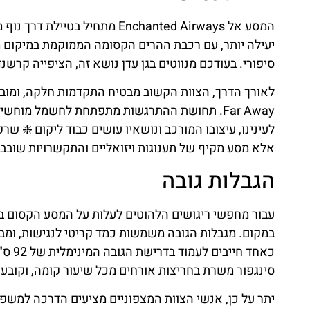
המסע אל Enchanted Airways מת
סיפורי. בעודכם מנווטים בגן עדן נושא זה, הציפייה קרשנד
לעינינו, עיצובו המורכב ונושאיו עושים כבוד ליקום ❇️ ש
אלא מסע מקיף של תענוגות ויזואליים והתקשרויות שובב
הגבלות גובה
במקום. מגבלות הגובה משמשות כמד קריטי לנגישות, ומבטי
כאחד 
סינגפור משרת בחריצות אורחים מכל שיעור קומה, וקובע
יתר על כן, אנשי הצוות המצפוניים מציעים הדרכה למשפח