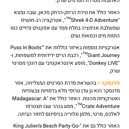
האהובות מסדרת הסרטים שרק.
האזור כולל את טירת הרחק-הרחק מכאן, שבה נמצא
"Shrek 4-D Adventure™", אטרקציה רב-חושית
שמשלבת אנימציה בתלת-ממד עם אפקטים פיזיים כמו
התזות מים וכסאות נעים.
אטרקציות נוספות באיזור כוללות את "Puss In Boots’
Giant Journey™", רכבת הרים ידידותית למשפחות, ו-
"Donkey LIVE", מופע אינטראקטיבי עם דונקי מסרטי
שרק.
מדגסקר –
בהשראת סדרת הסרטים המצליחה, אזור
מדגסקר הוא גן עדן טרופי מלא בדמויות צבעוניות
ואטרקציות מהנות. האזור כולל את "Madagascar: A
Crate Adventure™", מסע בנהר שבו תצטרפו
לאלכס, מרטי, מלמן וגלוריה בניסיונם לחזור הביתה.
האזור כולל גם את "King Julien’s Beach Party-Go-