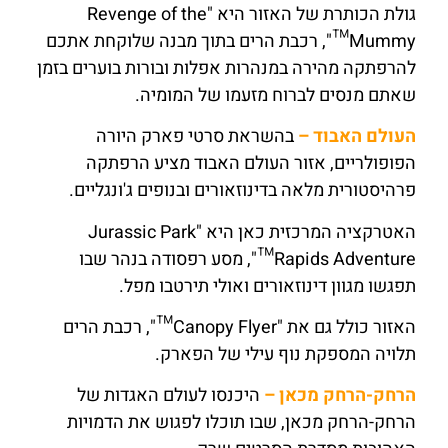
גולת הכותרת של האזור היא "Revenge of the
Mummy™", רכבת הרים בתוך מבנה שלוקחת אתכם
להרפתקה מהירה במנהרות אפלות ובורות בוערים בזמן
שאתם מנסים לברוח מזעמו של המומיה.
העולם האבוד –
בהשראת סרטי פארק היורה
הפופולריים, אזור העולם האבוד מציע הרפתקה
פרהיסטורית מלאה בדינוזאורים ובנופים ג'ונגליים.
האטרקציה המרכזית כאן היא "Jurassic Park
Rapids Adventure™", מסע רפסודה בנהר שבו
תפגשו מגוון דינוזאורים ואולי תירטבו מפל.
האזור כולל גם את "Canopy Flyer™", רכבת הרים
תלויה המספקת נוף עילי של הפארק.
הרחק-הרחק מכאן –
היכנסו לעולם האגדות של
הרחק-הרחק מכאן, שבו תוכלו לפגוש את הדמויות