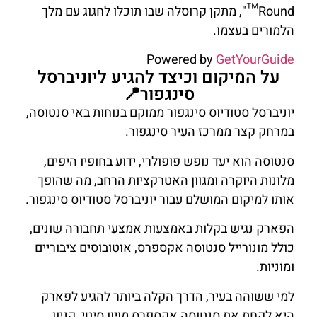
Round™", מתקן קרוסלה שבו תוכלו לחגוג עם מלך
הלמורים בעצמו.
Powered by
GetYourGuide
על המיקום וכיצד להגיע ליוניברסל
סינגפור📍
יוניברסל סטודיוס סינגפור ממוקם בנוחות באי סנטוסה,
במרחק קצר ממרכז העיר סינגפור.
סנטוסה הוא יעד נופש פופולרי, ידוע בחופיו היפים,
מלונות היוקרה ומגוון האטרקציות הרחב, מה שהופך
אותו למיקום המושלם עבור יוניברסל סטודיוס סינגפור.
הפארק נגיש בקלות באמצעות אמצעי תחבורה שונים,
כולל מונורייל סנטוסה אקספרס, אוטובוסים ציבוריים
ומוניות.
למי ששוהה בעיר, הדרך הקלה ביותר להגיע לפארק
היא לקחת את סנטוסה אקספרס מויוו סיטי, קניון