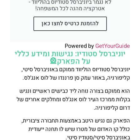
לא נגמר ביוניברסל סטודיוס בהוליווד -
אטרקציה מהנה לכל המשפחה!
להזמנת כרטיס לחצו כאן
Powered by
GetYourGuide
יוניברסל סטודיו: נגישות ומידע כללי
על הפארק🎡
יוניברסל סטודיוס הוליווד ממוקם באוניברסל סיטי,
קליפורניה, באזור עמק סן פרננדו של לוס אנג'לס.
הוא ממוקם בצורה נוחה ליד כבישים ראשיים ונגיש
בקלות ממרכז העיר לוס אנג'לס ומחלקים אחרים של
דרום קליפורניה.
הפארק גם נגיש היטב באמצעות תחבורה ציבורית,
כולל קו האדום של מטרו שיש לו תחנה ייעודית
באוניברסל סיטי/סטודיו סיטי.