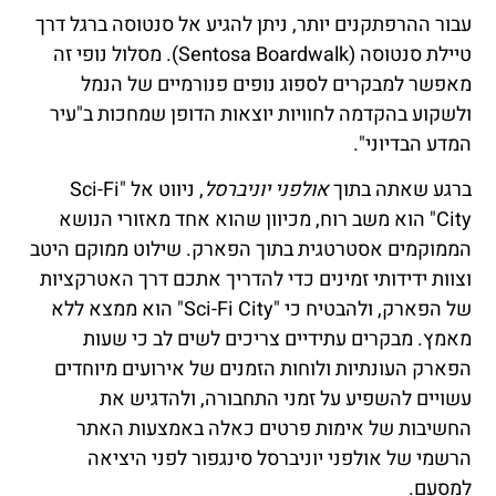
עבור ההרפתקנים יותר, ניתן להגיע אל סנטוסה ברגל דרך
טיילת סנטוסה (Sentosa Boardwalk). מסלול נופי זה
מאפשר למבקרים לספוג נופים פנורמיים של הנמל
ולשקוע בהקדמה לחוויות יוצאות הדופן שמחכות ב"עיר
המדע הבדיוני".
ברגע שאתה בתוך
אולפני יוניברסל
, ניווט אל "Sci-Fi
City" הוא משב רוח, מכיוון שהוא אחד מאזורי הנושא
הממוקמים אסטרטגית בתוך הפארק. שילוט ממוקם היטב
וצוות ידידותי זמינים כדי להדריך אתכם דרך האטרקציות
של הפארק, ולהבטיח כי "Sci-Fi City" הוא ממצא ללא
מאמץ. מבקרים עתידיים צריכים לשים לב כי שעות
הפארק העונתיות ולוחות הזמנים של אירועים מיוחדים
עשויים להשפיע על זמני התחבורה, ולהדגיש את
החשיבות של אימות פרטים כאלה באמצעות האתר
הרשמי של אולפני יוניברסל סינגפור לפני היציאה
למסעם.