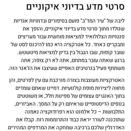
סרטי מדע בדיוני איקוניים
ליבה של "עיר המד"ב" פועם בסיפורים ובדמויות אגדיות
שנולדו מתוך סרטי מדע בדיוני איקוניים, והופך את
פנטזיות הצלולואיד למציאות מוחשית עבור מעריצים
ומבקרים כאחד. כל אטרקציה היא כמו להיכנס לסט של
שובר קופות, שבו הגבול בין בדיון למציאות מיטשטש.
ברגע שאתה עובר במתחם, אתה לא רק צופה; אתה
משתתף פעיל בנרטיבים האפיים שעיצבו את הז'אנר הזה.
האטרקציות מעוצבות בצורה מורכבת עם עין לפרטים, והן
מחווה ליצירות מופת קולנועיות. דמיינו שאתם עומדים
בתוך האנגרים עצומים של ספינות חלל, או משוטטים
בנופים הדיסטופיים שראיתם רק על המסך. האביזרים,
התלבושות – כל אלמנט הוא רפרודוקציה נאמנה
שתוכננה לעורר יראת כבוד והתרוממות רוח. קבלו את
האדרנלין שלכם ברכיבה שמחקה את המרדפים המהירים