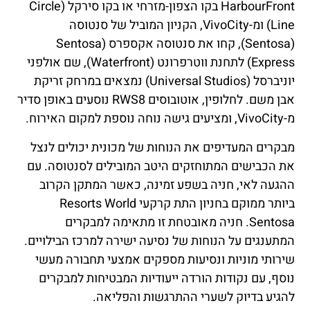
HarbourFront בקו הצפון-מזרחי או בקו סירקל (Circle
Line) ומ-VivoCity, הקניון המוביל של סנטוסה
(Sentosa), קחו את סנטוסה אקספרס (Sentosa
Express) לתחנת ווטרפרונט (Waterfront), שם אולפני
יוניברסל (Universal Studios) נמצאים במרחק זריקת
אבן משם. לחלופין, אוטובוסים RWS8 נוסעים באופן סדיר
מ-VivoCity, ומציעים גישה נוחה נוספת למקום האירוח.
מבקרים המעדיפים את הנוחות של מכונית יכולים לנצל
את הכבישים המתוחזקים היטב המובילים לסנטוסה. עם
ההגעה לאי, חניה בשפע זמינה, כאשר המתקן הקרוב
ביותר ממוקם בחניון התת קרקעי Resorts World
Sentosa. חניה מאובטחת זו מתאימה למבקרים
המתענגים על הנוחות של נסיעה ישירה למרכז הבילויים.
שירותי מוניות ונסיעות מספקים אמצעי תחבורה מעשי
נוסף, עם נקודות הורדה ייעודיות המבטיחות למבקרים
להגיע בדיוק לשערי ההתרגשות והפליאה.