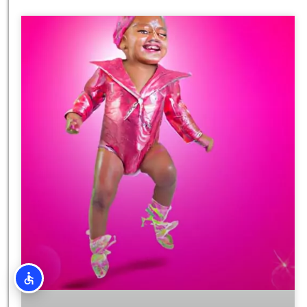
טיסה זולה?
לחצו
פה!