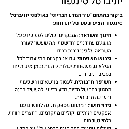
יוניברסל סינגפור
ביקור במתחם "עיר המדע הבדיוני" באולפני יוניברסל
סינגפור מציע שפע של יתרונות:
חינוך והשראה
: המבקרים יכולים לספוג ידע על
מושגים עתידניים וחדשנות, מה שעשוי לעורר
השראה על פני דורות רבים.
גיבוש משפחתי
: עם אטרקציות המיועדות לכל
הגילאים, משפחות יכולות ליהנות מזמן איכות יחד
בסביבה מבדרת.
חשיפה תרבותית
: לעסוק בנושאים והשפעות
ממגוון רחב של מדיות מדע בדיוני, להעשיר הבנה
והערכה תרבותית.
גירוי חושי
: המתחם מספק חגיגה לחושים עם
אפקטים חזותיים וקוליים מתקדמים, היוצרים חוויות
בלתי נשכחות.
פעילות גופנית: חקר הנוף הרחב של "עיר המדע