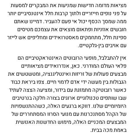
מציאות מדומה חדישות שמניעות את המבקרים למסעות
על פני נופים חייזריים ולתוך קרבות חלל אינטנסיביים יותר
ממה שמסך הכסף יכול אי פעם להעביר. דמיינו שאתם
חובשים אוזניות ופתאום מוצאים את עצמכם מטיסים
ספינת חלל, מתחמקים מאסטרואידים ומחליפים אש לייזר
עם אויבים בין-גלקטיים.
אין להתבלבל, מופעי הרובוטים האינטראקטיביים הם
פלאי העולם המודרני. כאן, אנדרואידים מציאותיים
מבצעים פעולות של זריזות ואינטליגנציה, ומטשטשים את
הגבולות בין מעשה ידי אדם לדמוי חיים. צפו ביראת כבוד
כאשר רובוטיקה מתמזגת עם בידור, ומציעה הצצה לעתיד
שבו שותפים טכנולוגיים ארוגים בצורה חלקה בנרטיבים
היומיומיים שלנו. דווקא ברגעים האלה, כשההתנשפויות
של הקהל מסתנכרנות עם מנועי הסרוו המסתחררים של
המבצעים המכניים האלה, מימוש החדשנות האנושית
באמת מכה בבית.