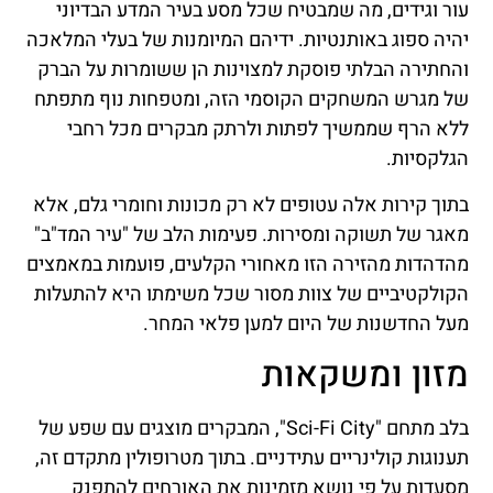
עור וגידים, מה שמבטיח שכל מסע בעיר המדע הבדיוני
יהיה ספוג באותנטיות. ידיהם המיומנות של בעלי המלאכה
והחתירה הבלתי פוסקת למצוינות הן ששומרות על הברק
של מגרש המשחקים הקוסמי הזה, ומטפחות נוף מתפתח
ללא הרף שממשיך לפתות ולרתק מבקרים מכל רחבי
הגלקסיות.
בתוך קירות אלה עטופים לא רק מכונות וחומרי גלם, אלא
מאגר של תשוקה ומסירות. פעימות הלב של "עיר המד"ב"
מהדהדות מהזירה הזו מאחורי הקלעים, פועמות במאמצים
הקולקטיביים של צוות מסור שכל משימתו היא להתעלות
מעל החדשנות של היום למען פלאי המחר.
מזון ומשקאות
בלב מתחם "Sci-Fi City", המבקרים מוצגים עם שפע של
תענוגות קולינריים עתידניים. בתוך מטרופולין מתקדם זה,
מסעדות על פי נושא מזמינות את האורחים להתפנק