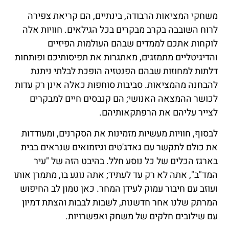
משחקי המציאות הרבודה, בינתיים, הם קריאת צפירה
לרוח השובבה בקרב מבקרים בכל הגילאים. חוויות אלה
לוקחות אתכם לממדים שבהם העולמות הפיזיים
והדיגיטליים מתמזגים, מאתגרות את תפיסותיכם ופותחות
דלתות למחוזות שבהם הפנטזיה הופכת לבלתי ניתנת
להבחנה מהמציאות. סביבות סוחפות כאלה אינן רק עדות
לכושר ההמצאה האנושי; הם קנבסים חיים למבקרים
לצייר עליהם את הרפתקאותיהם.
לבסוף, חוויות מעשיות מזמינות את הסקרנים, ומעודדות
את כולם לתקשר עם גאדג'טים וגיזמואים שנראים בבית
בארגז הכלים של כל נוסע חלל. בהיבט הזה של "עיר
המד"ב", אתה לא רק עד לעתיד; אתה נוגע בו, מתמרן אותו
ועוזב עם חיבור עמוק לעידן המחר. כאן טמון לב החיפוש
המרתק שלנו אחר חדשנות, לשבות לבבות והצתת דמיון
עם שילובים חלקים של משחק ואפשרויות.