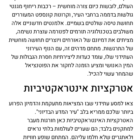
העולם, לובשות כיום צורה מוחשית – רכבות ריחוף מגנטי
גולשות בדממה ברחבי העיר, וקרונות קונספט המעוררים
תחושת טיסה שולטים בשמיים. אלמנטים חדשניים אלה
משולבים בטכנולוגיה תורמים לפנורמה עוצרת נשימה,
מציתים את דמיונם של האורחים ויוצרים תחושה מוחשית
של התרגשות. מתחם מדהים זה, עם הנוף העירוני
העתידני שלו, עומד כעדות ליצירתיות חסרת הגבולות של
המין האנושי ומציע הזמנה לחקור את הפוטנציאל
שהמחר עשוי להכיל.
אטרקציות אינטראקטיביות
צאו למסע עתידני שבו המציאות מתעקמת והדמיון הפרוע
ביותר שלכם ממריא בלב "עיר המדע הבדיוני".
האטרקציות האינטראקטיביות כאן חורגות מעבר
למתקנים בלבד; הם שערים לעולמות בלתי נראים
ולאתגרים שלא חלמו עליהם. המתחם שופע חוויות