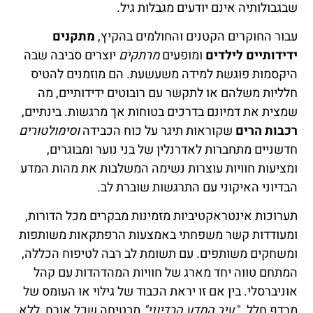
שבגבולותיה אינם יודעים מגבלות גיל.
עבור החוקרים הקטנים והחולמים בהקיץ,
מתקנים
ידידותיים לילדים
ומופעים
מרתקים
יוצרים סביבה שבה
היקסמות פוגשת למידה משעשעת. הם מוזמנים להטיס
חלליות משלהם או לתקשר עם רובוטים ידידותיים, מה
שמצית את דמיונם בדרכים בטוחות אך מרגשות. בינתיים,
רכבות הרים
שקוראות תיגר על כוח הכבידה
וסימולטורים
חדשניים מתחברות לאדרנלין של בני נוער ומבוגרים,
ומציעות חוויות עוצרות נשימה המשלבות את מהות המדע
הבדיוני האיקוני עם התרגשות שוברת לב.
תערוכות אינטראקטיביות מזמינות מבקרים מכל הדורות,
ומעודדות קשר משפחתי באמצעות הרפתקאות משותפות
ומשחקים משותפים. עם תשומת לב רבה לטיפוח הכללה,
המתחם טווה יחד מארג של חוויות המהדהדות עם קהל
אוניברסלי. בין אם זו יראת הכבוד של גילוי או העומס של
מרדף חלל, "
עיר המדע הבדיוני"
מבטיחה שכל אורח, ללא