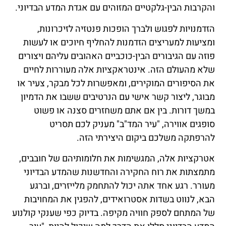
והקרבות הבין-גלקטיים המזוהים עם אגדת המדע הבדיוני.
הזדמנויות לפגוש ולברך הופכות פנטזיה לזיכרונות,
ומציעות למעריצים הזדמנות להחליף חיוכים או לעשות
פוזה עם הגיבורים הבין-כוכביים האהובים עליהם ויצורים
שלא מהעולם הזה. אינטראקציות אלה מעוררות לחיים
את הסיפורים המוקירים, ומאפשרות לכל מבקר, צעיר או
מבוגר, ליצור קשר אישי עם הנרטיבים ששבו את הדמיון
במשך דורות. בין אם אתם משחזרים סצנה או פשוט
סופגים אווירה, "עיר המד"ב" מעניק לכם תסריט
להרפתקה משלכם ביקום היצירתי הזה.
אטרקציות אלה, המגשימות את חלומותיהם של חובבים,
מתמצתות את רוח החקירה והחדשנות שהמדע הבדיוני
מעורר. רגע אחד אתה יכול להתחמק מלייזרים, וברגע
הבא, לנווט בשדות אסטרואידים, להפגין את המחויבות
של המתחם לספק חוויה מקיפה. בדיוק כפי שענקי קולנוע