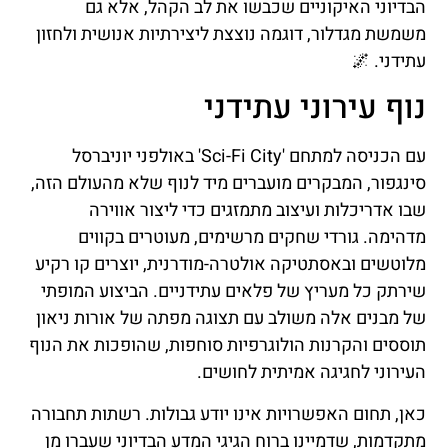
הבדיוני האיקוניים שכבשו את לב הקהל, אלא גם
משמשת מגדלור, דוגמה נוצצת ליצירתיות אנושית ולחזון
עתידני. 🌌
נוף עירוני עתידני
עם הכניסה למתחם 'Sci-Fi City' באולפני יוניברסל
סינגפור, המבקרים מועברים מיד לנוף שלא מהעולם הזה,
שבו אדריכלות ועיצוב מתמזגים כדי ליצור אווירה
מדהימה. גורדי שחקים מרשימים, מעוטרים בקווים
מלוטשים ובאסתטיקה אולטרה-מודרנית, יוצרים קו רקיע
שירתק כל מעריץ של פלאים עתידניים. הביצוע המופתי
של מבנים אלה משולב עם תצוגה מפתה של אורות ניאון
תוססים והקרנות הולוגרפיות סוחפות, שהופכות את הנוף
העירוני לחגיגה אמיתית לחושים.
כאן, תחום האפשרויות אינו יודע גבולות. רשתות תחבורה
מתקדמות, שדמיינו ברוח הגיגי המדע הבדיוני שעברו מן