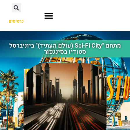
כרטיסים
אוסקה יפן
הוליווד לוס אנג'לס
אורלנדו פלורידה
מתחם "Sci-Fi City (עולם העתיד)" ביוניברסל
סטודיו בסינגפור