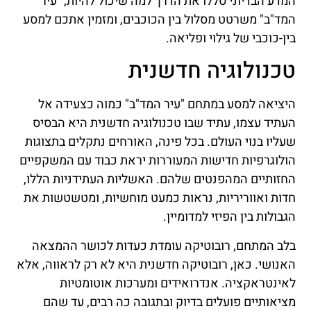
המדע הבדיוני סללו את הדרך למה שיכול להיות, "עיר
המד"ב" משרטט מסלול בין הכוכבים, ומזמין אתכם למסע
בין-כוכבי של גילוי ופליאה.
טכנולוגיה חדשנית
היציאה למסע במתחם "עיר המד"ב" כמוה כצעידה אל
העתיד עצמו, עתיד שבו טכנולוגיה חדשנית היא הבסיס
שעליו בנוי העולם. בכל פינה, האורחים נתקלים בתצוגות
הולוגרפיות חדישות המעוררות יראת כבוד עם המשקפיים
החזותיים המהפנטים שלהם. האשליות העתידניות הללו,
חדות ואווריריות, נראות כמעט מוחשיות, ומטשטשות את
הגבולות בין הפיזי למדומיין.
בלב המתחם, רובוטיקה עומדת כעדות לכושר ההמצאה
האנושי. כאן, רובוטיקה חדשנית היא לא רק לראווה, אלא
לאינטראקציה. אנדרואידים ומערכות אוטומטיות
מציאותיים פועלים בדיוק ובתגובה כה רבים, עד שהם