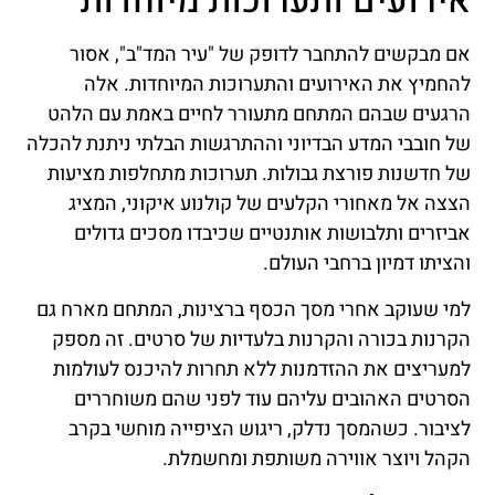
אירועים ותערוכות מיוחדות
אם מבקשים להתחבר לדופק של "עיר המד"ב", אסור
להחמיץ את האירועים והתערוכות המיוחדות. אלה
הרגעים שבהם המתחם מתעורר לחיים באמת עם הלהט
של חובבי המדע הבדיוני וההתרגשות הבלתי ניתנת להכלה
של חדשנות פורצת גבולות. תערוכות מתחלפות מציעות
הצצה אל מאחורי הקלעים של קולנוע איקוני, המציג
אביזרים ותלבושות אותנטיים שכיבדו מסכים גדולים
והציתו דמיון ברחבי העולם.
למי שעוקב אחרי מסך הכסף ברצינות, המתחם מארח גם
הקרנות בכורה והקרנות בלעדיות של סרטים. זה מספק
למעריצים את ההזדמנות ללא תחרות להיכנס לעולמות
הסרטים האהובים עליהם עוד לפני שהם משוחררים
לציבור. כשהמסך נדלק, ריגוש הציפייה מוחשי בקרב
הקהל ויוצר אווירה משותפת ומחשמלת.