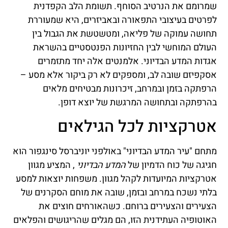
שמרומם את הנרטיב הסוחף. תשומת הלב הקפדנית
לפרטים בעיצובי התפאורה ובאביזרים, היא שמעוררת
תחושה עמוקה של פליאה, ומטשטשת את הגבול בין
העולם המוחשי לבין החזיונות הפנטסטיים בהשראת
אגדות המדע הבדיוני. אלמנטים אלה יחד מתזמרים
אסקפיזם שובה לב, ומספקים לא רק ביקור אלא מסע –
הרפתקה בזמן ובמרחב, זיכרונות מבטיחים מלאים
בהרפתקה ובתחושה המרגשת של יוצא דופן.
אטרקציות לכל הגילאים
מתחם "עיר המדע הבדיוני" באולפני יוניברסל סינגפור הוא
חגיגה של כוח הדמיון של
המדע הבדיוני
, המציע מגוון
אטרקציות המיועדות לקהל מגוון. משפחות יוצאות למסע
בלתי נשכח במרחב ובזמן, שובה את מוחם הסקרנים של
הצעירים והצעירים ברוחם. כשהאורחים חוצים את
האוטופיה העתידנית הזו, הם מגלים שהריגושים והפלאים