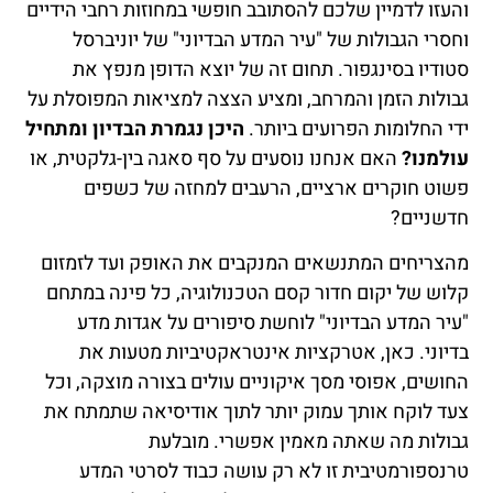
והעזו לדמיין שלכם להסתובב חופשי במחוזות רחבי הידיים
וחסרי הגבולות של "עיר המדע הבדיוני" של יוניברסל
סטודיו בסינגפור. תחום זה של יוצא הדופן מנפץ את
גבולות הזמן והמרחב, ומציע הצצה למציאות המפוסלת על
ידי החלומות הפרועים ביותר.
היכן נגמרת הבדיון ומתחיל
עולמנו?
האם אנחנו נוסעים על סף סאגה בין-גלקטית, או
פשוט חוקרים ארציים, הרעבים למחזה של כשפים
חדשניים?
מהצריחים המתנשאים המנקבים את האופק ועד לזמזום
קלוש של יקום חדור קסם הטכנולוגיה, כל פינה במתחם
"עיר המדע הבדיוני" לוחשת סיפורים על אגדות מדע
בדיוני. כאן, אטרקציות אינטראקטיביות מטעות את
החושים, אפוסי מסך איקוניים עולים בצורה מוצקה, וכל
צעד לוקח אותך עמוק יותר לתוך אודיסיאה שתמתח את
גבולות מה שאתה מאמין אפשרי. מובלעת
טרנספורמטיבית זו לא רק עושה כבוד לסרטי המדע