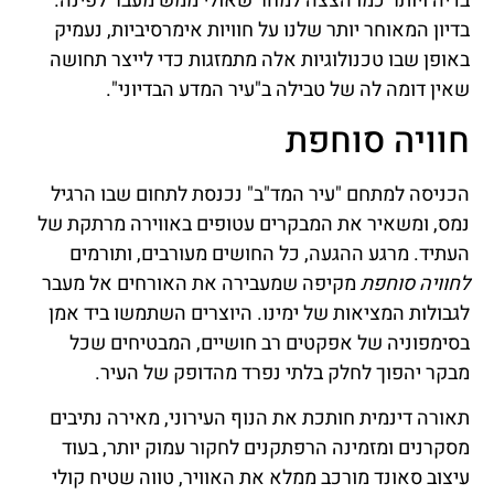
בדיה ויותר כמו הצצה למחר שאולי ממש מעבר לפינה.
בדיון המאוחר יותר שלנו על חוויות אימרסיביות, נעמיק
באופן שבו טכנולוגיות אלה מתמזגות כדי לייצר תחושה
שאין דומה לה של טבילה ב"עיר המדע הבדיוני".
חוויה סוחפת
הכניסה למתחם "עיר המד"ב" נכנסת לתחום שבו הרגיל
נמס, ומשאיר את המבקרים עטופים באווירה מרתקת של
העתיד. מרגע ההגעה, כל החושים מעורבים, ותורמים
לחוויה סוחפת
מקיפה שמעבירה את האורחים אל מעבר
לגבולות המציאות של ימינו. היוצרים השתמשו ביד אמן
בסימפוניה של אפקטים רב חושיים, המבטיחים שכל
מבקר יהפוך לחלק בלתי נפרד מהדופק של העיר.
תאורה דינמית חותכת את הנוף העירוני, מאירה נתיבים
מסקרנים ומזמינה הרפתקנים לחקור עמוק יותר, בעוד
עיצוב סאונד מורכב ממלא את האוויר, טווה שטיח קולי