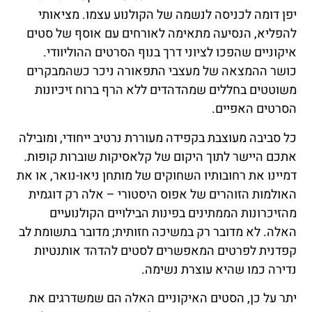
יפן דומה לכניסה לנשמה של הקולנוע עצמו. מציאותי
להפליא, הנסיעה מתאימה לאורחים עם אוסף של סטים
איקוניים שהפכו לציוני דרך בנוף הסרטים ההוליוודי.
כושר ההמצאה של מעצבי התפאורה ניכר כשהמבקרים
משוטטים בחללים שמהדהדים ללא הרף ברוח זיכיונות
הסרטים האפיים.
כל סביבה מעוצבת בקפידה מעוררת נרטיב ייחודי, ומובילה
אתכם היישר לתוך היקום של קלאסיקות שוברות קופות.
דמיינו את רחובותיו השחוקים של מותחן ניאו-נואר, או את
האולמות הזוהרים של אפוס היסטורי – אלה רק דוגמית
מהזיכרונות הממתינים בפינות הבילויים הקולנועיים
האלה. לא מדובר רק במשיכה חזותית; מדובר בתשומת לב
קפדנית לפרטים המאפשרים לסטים להדהד אותנטיות
נדירה כמו שהיא עוצרת נשימה.
יתר על כן, הסטים האיקוניים האלה הם שמשדרגים את