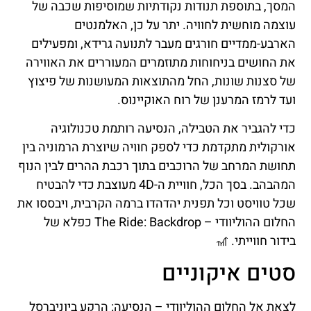
המסך, בתוספת תנודות נקודתיות שמוסיפות שכבה של
עוצמה מוחשית לחוויה. יתר על כן, האלמנטים
הארבע-ממדיים חורגים מעבר לתנועה גרידא, ומפעילים
את החושים בניחוחות מתוזמרים המעוררים את האווירה
של סצנות שונות, החל מהתוצאות המעושנות של פיצוץ
ועד לרמז המרענן של רוח האוקיינוס.
כדי להגביר את הטבילה, הנסיעה רותמת טכנולוגיה
אורקולית מתקדמת כדי לספק חוויה שיוצרת הרמוניה בין
תחושת המרחב של הרוכבים בתוך רכבת ההרים לבין הנוף
המהבהב. בסך הכל, חוויית ה-4D מעוצבת כדי להבטיח
שכל טוויסט וכל תפנית יהדהדו ברמה הקרבית, ויבססו את
החלום ההוליוודי – The Ride: Backdrop כפלא של
בידור חווייתי. 🎢
סטים איקוניים
לצאת אל החלום ההוליוודי – הנסיעה: הרקע ביוניברסל