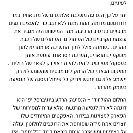
לעיניים.
יתר על כן, הנסיעה משלבת אלמנטים של מזג אוויר כמו
רוח וגשם מדומה, המתוזמנת ללא רבב כדי להעצים רגעים
מרכזיים בנרטיב הרכיבה. ממד המישוש הזה מגביר את
עוצמת הקרביים של הפיתולים והפיתולים של רכבת
ההרים. כשאתה צולל לתוך החשיכה או ממריא לתוך
משקפיים מוארים, מערכת הסראונד עוטפת אותך
בפסקול אפי שיכול היה להיות ראוי רק לפאר של הוליווד.
המיקום הגאוני של הרמקולים מבטיח שהשמע לא רק
יישמע אלא גם יורגש וידייק כל פיתול ופסגה של הנסיעה
בעומק מהדהד.
החלום ההוליוודי – הנסיעה: הרקע ביוניברסל יפן הוא
דוגמה לא רק לנסיעה מרגשת, אלא עדות למסירותו של
הפארק למצוינות בבידור. האפקטים המיוחדים שלו
יוצרים אמת מידה שסוחפת את הרוכבים לחלוטין, עולה
על הציפיות ומשאירה אותם ביראת כבוד בכל צומת. אין