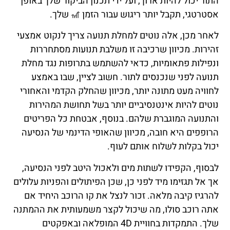
התור יכול להיות ארוך, ועל ידי תכנון הביקור שלך באופן
אסטרטגי, תקבל יותר ריגוש עבור הזמן 🎢 שלך.
לאחר מכן, אלה נוטים למחלת תנועה צריך לנקוט אמצעי
זהירות. מכיוון שרכיבה זו משלבת תנועות מסתחררות
ונפילות פתאומיות, כדאי להשתמש בתרופות נגד מחלת
תנועה לפני שנכנסים לתור. חשוב לציין, שבו באמצע
לחוויה מעט מתונה יותר, מכיוון שהחלק הקדמי והאחורי
נוטים להיות אינטנסיביים יותר בשל תחושת המהירות
והתנועה המוגברת שלהם. בנוסף, אבטחת כל הפריטים
הרופפים היא חובה, מכיוון שהאופי הדינמי של הנסיעה
יכול בקלות לשלוח אותם לעוף.
לבסוף, הקפידו לשתות מים ולאכול היטב לפני הנסיעה,
אך אל תגזימו מיד לפני כן, שכן הפיתולים והפניות עלולים
להרגיז קיבה מלאה. זכור לנצל את קו הרוכב היחיד אם
אתה רוכב סולו, מה שיכול לקצר משמעותית את ההמתנה
שלך. התמקדות בחוויית 4D המופלאה ובאפקטים