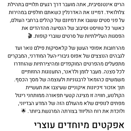
הרים אינטנסיבית, אתה מועבר דרך רגעים תלויים בתהילת
צלולואיד. דמיינו את האדרנלין כשאתם חולפים במהירות
על פני סטים ששבו את דמיונם של קהלים ברחבי העולם,
כאשר כל טוויסט וסיבוב של הנסיעה מהדהדים את
הפסגות העלילתיות של סרטים שוברי קופות. 🎬
מהרחובות אפופי העשן של קלאסיקות פילם נואר ועד
לגבהים הנוצצים של אפוס גיבורי-העל המודרני, המבקרים
מתפעלים מהפרטים המוקפדים ומהיצירתיות שהוחדרו
לכל סצנה. מעבר לזמן ולז'אנר, התענוגות החזותיים
משמשים כהומאז' לרבגוניות ולעוצמה של מסך הכסף.
תוך אזכור זיכיונות איקוניים שעיצבו את תעשיית
הקולנוע, חוויה זו מציגה קטעי תפאורה ממותחני ריגול
מפתים לנופים שלא מהעולם הזה של המדע הבדיוני,
ולוכדת את רוח הוליווד בצורתה המרגשת ביותר. 🌟
אפקטים מיוחדים עוצרי