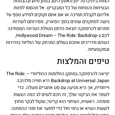
הצוות ביוניברסל יפן מאומן היטב במתן סיוע ובהבטחת
הבטיחות והנוחות של כל המבקרים. אל תהססו לפנות
אליהם לקבלת תמיכה או אם אתם זקוקים למידע נוסף על
גישה למתקנים שונים בתוך הפארק. מסירותם לשירות
תתרום להרפתקה יוצאת הדופן ונטולת הטרחה הממתינה
לכם ב-Hollywood Dream – The Ride: Backdrop,
כשהם מדריכים אתכם בעולם המרתק של הוליווד בזהירות
ובמקצועיות.
טיפים והמלצות
יציאה להרפתקה במתקן החלומות ההוליוודי – The Ride:
Backdrop at Universal Japan היא חוויה מלהיבה
וייחודית, אך היא מגיעה עם סט אתגרים משלה. כדי
לשפר את הביקור שלך, זה חכם לשים לב כמה הצעות
מומחה. ראשית, העיתוי הוא קריטי; שקול לבקר מחוץ
לשעות השיא או בימי חול כדי למזער את זמני ההמתנה.