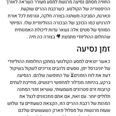
החוויה מסתם נסיעה מרגשת למסע מעורר השראה לאורך
ההיסטוריה של הקולנוע. כשרכבת ההרים שוקעת
ונארגת, הסביבה משתנה בצורה חלקה, וגורמת לכל אורח
להרגיש כמו הכוכב של הבכורה ההוליוודית שלו. הפיתוי
הסוחף של סטים אלה נשאר עדות ליכולת האמנותית
שהחלום ההוליוודי מתמצת 🎥 בצורה כה חיה .
זמן נסיעה
כאשר יוצאים למסע הקולנועי במתקן החלומות ההוליוודי
של יוניברסל יפן, נוסעים נלהבים צריכים לשקול בשיקול
דעת את לוח הזמנים⏳ של החופשה שלהם. הנסיעה
ברקע, בהיותה מגדלור למחפשי ריגושים, מחייבת לעתים
קרובות זרם פטרונים משמעותי, ששיאו זמני המתנה
תלולים יותר. עם זאת, אם אתם מתכוונים לנצל את
המהות של רכבת ההרים הזו, הקצאת כשעתיים עד שלוש
שעות מרגשות של מסלול פארק השעשועים שלכם