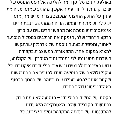
באולפני יוניברסל יפן דומה להליכה אל הסט התוסס של
שובר קופות הוליוודי עתיר אקשן. מהרגע שאתה מניח את
עיניך על החלק החיצוני המעוצב בצורה מרשימה, אתה
יכול לחוש את התרוממות הרוח הממתינה. רכבת הרים
אינטנסיבית זו מפתה את מחפשי הריגושים עם כיוון
הרקע הייחודי שלה, מזניקה את הרוכבים במסלול הנסיעה
לאחור, ומספקת בעיטה נוספת של אדרנלין שתתקשו
למצוא במקום אחר. התפאורות המעוצבות בקפידה
מעוררות מסע נוסטלגי במורד נתיב הזיכרון של הקולנוע,
גדוש באזכורים לסרטים ונושאים הוליוודיים איקוניים. כל
עיקול ולולאה של הנסיעה נועדו להגביר את ההתרגשות,
ולקחת אותך למסע בעולם שבו הזוהר של המסך הכסוף
בא לידי ביטוי גדול מהחיים.
הקסם של החלום ההוליוודי – הנסיעה לא טמונה רק
בריגושים הקרביים שלה. האטרקציה היא עדות
להתכנסות של הנדסה מתקדמת וסיפור יצירתי. כל