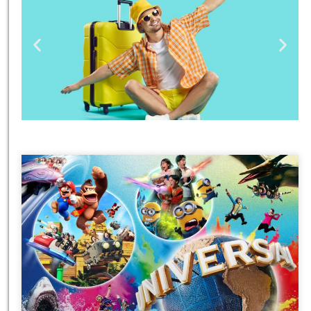
טיסות
מציאת
טיסה זולה?
לחצו
פה!