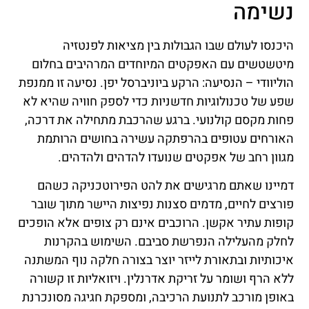
נשימה
היכנסו לעולם שבו הגבולות בין מציאות לפנטזיה
מיטשטשים עם האפקטים המיוחדים המרהיבים בחלום
הוליוודי – הנסיעה: הרקע ביוניברסל יפן. נסיעה זו ממנפת
שפע של טכנולוגיות חדשניות כדי לספק חוויה שהיא לא
פחות מקסם קולנועי. ברגע שהרכבת מתחילה את דרכה,
האורחים עטופים בהרפתקה עשירה בחושים הרותמת
מגוון רחב של אפקטים שנועדו להדהים ולהדהים.
דמיינו שאתם מרגישים את להט הפירוטכניקה כשהם
פורצים לחיים, מדמים סצנות נפיצות היישר מתוך שובר
קופות עתיר אקשן. הרוכבים אינם רק צופים אלא הופכים
לחלק מהעלילה הנפרשת סביבם. השימוש בהקרנות
איכותיות ובתאורת לייזר יוצר בצורה חלקה נוף המשתנה
ללא הרף ושומר על זריקת אדרנלין. ויזואליות זו קשורה
באופן מורכב לתנועת הרכיבה, ומספקת חגיגה מסונכרנת