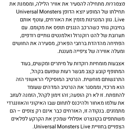
מצמררות
מתחילה להסעיר את אוויר הלילה, ומסמנת את
תחילתו של המופע יוצא הדופן Universal Monsters
Live. גוון המנגינות מזמין את האורחים, עוטף אותם
בחיבוק גותי כשהרכב הנגנים תופס את מקומם. עם
תערובת של להט רוקנרול ואלמנטים גותיים רודפים,
הפתיחה מהדהדת ברחבי הפארק, מסעירה את החושים
ומעלה אווירה של ציפייה מענגת.
אצבעות מומחיות רוקדות על מיתרים ומקשים, בעוד
המתופף קובע קצב מבשר רעות שפועם בקהל,
התרגשותם מוחשית. הנרטיב המוסיקלי הראשוני הזה
הוא מרכזי, וממסגר את הנרטיב המדהים שעומד
להתפתח. זו לא רק הופעה; זהו זימון לקהל, הזמנה לעזוב
את עולמו מאחור ולהיכנס לתחום שבו האיקוני והאוונגרדי
מתמזגים. בנקודה זו, האורחים כבר אינם רק צופים – הם
משתתפים בקונצרט אפלולי שמכין את הקרקע לפלאים
הצפויים בחוויית Universal Monsters Live.