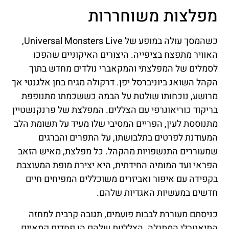
מפלצות משוחררות
כשהמסך עולה במופע של Universal Monsters Live,
האוויר מתפצח בציפייה. היצורים האיקוניים שהפכו
לסמלים של המפלצתי והמקאברי נולדים מחדש בתוך
הקהל השואג ביוניברסל יפן. דרקולה מגיח בחן אלגנטי אך
מרושע, נוכחותו שולטת על הבמה כששכמתו מתנופפת
בריקוד כוריאוגרפי עם הצללים. המפלצת של פרנקנשטיין
מתנוססת לעין, הפריים המסיבי שלו מעיד על תשומת הלב
המעודנת לפרטים בתלבושתו, על התפרים והברגים
שמעוררים התנשפויות מהקהל. כל מפלצת, מאיש הזאב
הפראי ועד המומיה החידתית, היא יצירת מופת המעוצבת
בקפידה עם איפור ואביזרים משוכללים המפיחים חיים
חדשים במעשיות האגדיות שלהם.
כניסתם מעוררת לבבות פועמים, תגובה קרבית למחזה
התיאטרלי המתגלה. הצלליות שלהם הן פחדים קמאיים