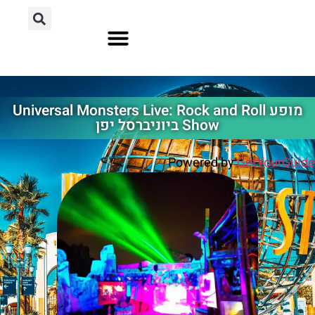
אוסקה יפן
הוליווד לוס אנג'לס
אורלנדו פלורידה
מופע Universal Monsters Live: Rock and Roll
Show ביוניברסל יפן
Powered by
GetYourGuide