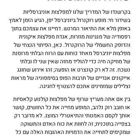
בקרשנדו של המדריך שלנו למפלצות אוניברסליות
בשידור חי: מופע רוקנרול ביוניברסל יפן, הגיע הזמן לאמץ
באופן מלא את התיאור המרגש. דמיינו את עצמכם בתוך
רפסודיה של מנגינות מוזרות, אגדת מפלצות איקונית
והדופק החשמלי של הרוקנרול. כאן, הפיתוי הנצחי של
מפלצות יוניברסל מאחד כוחות עם הרוח הבלתי מרוסנת
של מוזיקה חיה כדי להוליד מחזה שאין שני לו ובלתי
נשכח. זה לא רק קונצרט או הופעה; זהו אירוע שחוגג
אייקונים אגדיים של תרבות הפופ בסימפוניה של מראות
וצלילים שמזמינים אתכם להצטרף לחגיגה.
בין אם אתה מעריץ שרוף של מפלצות קולנוע קלאסיות
או חובב רוק נלהב, המופע מחייה את כל החושים, קושר
אותך לקסם האמנותי והתיאטרלי המוצג. לא מדובר רק
בצפייה בתוכנית; זה לחוות את כוח האדם והתשוקה
שמקימים לתחייה את הדמויות האהובות האלה עם כל