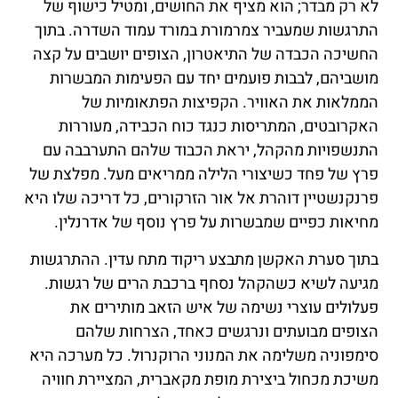
לא רק מבדר; הוא מציף את החושים, ומטיל כישוף של
התרגשות שמעביר צמרמורת במורד עמוד השדרה. בתוך
החשיכה הכבדה של התיאטרון, הצופים יושבים על קצה
מושביהם, לבבות פועמים יחד עם הפעימות המבשרות
הממלאות את האוויר. הקפיצות הפתאומיות של
האקרובטים, המתריסות כנגד כוח הכבידה, מעוררות
התנשפויות מהקהל, יראת הכבוד שלהם התערבבה עם
פרץ של פחד כשיצורי הלילה ממריאים מעל. מפלצת של
פרנקנשטיין דוהרת אל אור הזרקורים, כל דריכה שלו היא
מחיאות כפיים שמבשרות על פרץ נוסף של אדרנלין.
בתוך סערת האקשן מתבצע ריקוד מתח עדין. ההתרגשות
מגיעה לשיא כשהקהל נסחף ברכבת הרים של רגשות.
פעלולים עוצרי נשימה של איש הזאב מותירים את
הצופים מבועתים ונרגשים כאחד, הצרחות שלהם
סימפוניה משלימה את המנוני הרוקנרול. כל מערכה היא
משיכת מכחול ביצירת מופת מקאברית, המציירת חוויה