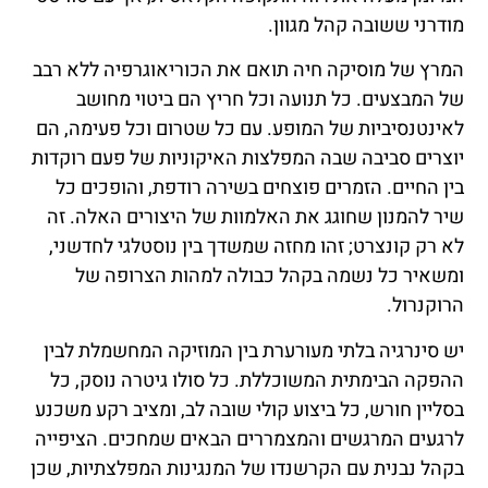
מודרני ששובה קהל מגוון.
המרץ של מוסיקה חיה תואם את הכוריאוגרפיה ללא רבב
של המבצעים. כל תנועה וכל חריץ הם ביטוי מחושב
לאינטנסיביות של המופע. עם כל שטרום וכל פעימה, הם
יוצרים סביבה שבה המפלצות האיקוניות של פעם רוקדות
בין החיים. הזמרים פוצחים בשירה רודפת, והופכים כל
שיר להמנון שחוגג את האלמוות של היצורים האלה. זה
לא רק קונצרט; זהו מחזה שמשדך בין נוסטלגי לחדשני,
ומשאיר כל נשמה בקהל כבולה למהות הצרופה של
הרוקנרול.
יש סינרגיה בלתי מעורערת בין המוזיקה המחשמלת לבין
ההפקה הבימתית המשוכללת. כל סולו גיטרה נוסק, כל
בסליין חורש, כל ביצוע קולי שובה לב, ומציב רקע משכנע
לרגעים המרגשים והמצמררים הבאים שמחכים. הציפייה
בקהל נבנית עם הקרשנדו של המנגינות המפלצתיות, שכן