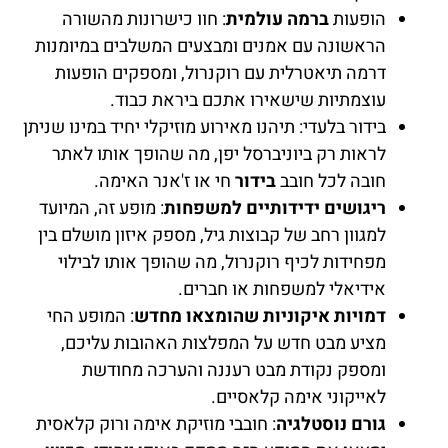
הופעות
ברמה עולמית
: חוו כישרונות מהשורה
הראשונה עם אמנים ומבצעים המשלבים במיומנות
דרמה תיאטרלית עם רוקנרול, ומספקים הופעות
עוצמתיות שישאירו אתכם ביראת כבוד.
בידור בלעדי: תיהנו מאירוע מוזיקלי יחיד במינו שניתן
לראות רק ביוניברסל יפן, מה שהופך אותו לאתר
חובה לכל חובב
בידור
חי או ז'אנר האימה.
ריגושים ידידותיים למשפחות
: מופע זה, המיועד
למגוון רחב של קבוצות גיל, מספק איזון מושלם בין
מפחידות לכיף רוקנרול, מה שהופך אותו לבילוי
אידיאלי למשפחות או חברים.
דמויות איקוניות שהומצאו מחדש
: המופע החי
מציע מבט חדש על המפלצות האהובות עליכם,
ומספק נקודת מבט רעננה והערכה מחודשת
לאייקוני אימה קלאסיים.
גורם נוסטלגיה
: חובבי מוזיקת אימה ורוק קלאסית