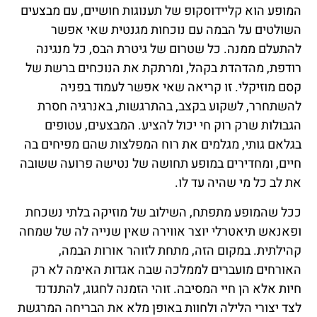
המופע הוא קליידוסקופ של תענוגות חושיים, עם מבצעים
השולטים על הבמה עם נוכחות מגנטית שאי אפשר
להתעלם ממנה. כל שטרום של גיטרת הבס, כל מנגינה
רודפת, מהדהדת בקהל, ומרתקת את הנוכחים ברשת של
קסם מוזיקלי. זו קריאה שאי אפשר לעמוד בפניה
להשתחרר, לשקוע בקצב, בהתרגשות, באנרגיה חסרת
הגבולות שרק רוק חי יכול להציע. המבצעים, עטופים
בגלאם גותי, מגלמים את רוח המפלצות שהם מפיחים בה
חיים, ומחדירים במופע תחושה של נטישה פרועה ששובה
את לב כל מי שהיה עד לו.
ככל שהמופע מתפתח, השילוב של מוזיקה בלתי נשכחת
ופאנאש תיאטרלי יוצר אווירה שאין שנייה לה של שמחה
קהילתית. במקום הזה, מתחת לזוהר אורות הבמה,
האורחים מועברים לממלכה שבה אגדות האימה לא רק
חיות אלא הן חיי המסיבה. זוהי הזמנה לחגוג, להתנדנד
לצד יצורי הלילה ולחוות באופן מלא את הבריחה המרגשת