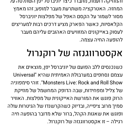
והמוזיקה רועמת, מתברר כיצד יוניברסל יפן השתלטה על
המחזה. האטרקציה משתרעת מעבר למופע; זהו מאמץ
מסור לשמור על הקסם האפל של מפלצות יוניברסל
הקלאסיות, כאשר הפארק מציע דרכים רבות למעריצים
לעסוק באייקונים המזוויעים האהובים עליהם מעבר
להופעה החיה עצמה.
אקסטרווגנזה של רוקנרול
כשנכנסים ללב הפועם של יוניברסל יפן, מוצאים את
עצמם נסחפים במערבולת האמיתית שהיא "Universal
Monsters Live: Rock and Roll Show". זוהי סימפוניה
של צליל ומפחידות, שבה הדופק המחשמל של מוזיקת
הרוק פוגש את המורשת האייקונית של מפלצות. האוויר
סמיך מרוב ציפייה, ובדיוק כשהקרשנדו של הגיטרות עולה
ופוגש את שאגות הקהל, ברור שלא מדובר בהופעה חיה
רגילה – זו אקסטרווגנזה של רוקנרול.