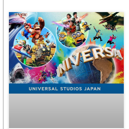
טיסות
מציאת
טיסה זולה?
לחצו
פה!