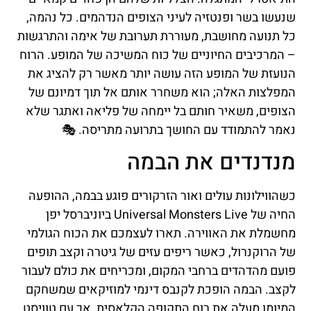
שנעשו בשר ופנטזיה לעיני הצופים הנדהמים. כל נהמה,
כל תנועה מחושבת, מעוררת תערובת של אימה והתרגשות
– המרכיבים החיוניים של כוח המשיכה של המופע. הרוח
הנועזת של המופע הזה עושה יותר מאשר רק להציג את
המפלצות האלה; הוא משחרר אותם אל תוך דמיונם של
הצופים, משאיר חותם בל יימחה של פליאה ואתגר שלא
נאמר להתמודד עם החושך בתרועה מתריסה. 🎭
מנדנדים את הבמה
כשהווילונות עולים ואור הזרקורים פוגע בבמה, ההופעה
החיה של Universal Monsters Live ביוניברסל יפן
מחשמלת את האווירה. תארו לעצמכם את הכוח הגולמי
של הרוקנרול, כאשר ריפים עזים של גיטרה וקצב תופים
פועם מהדהדים ברחבי המקום, ומכריחים את כולם לעבור
לקצב. הבמה הופכת לקנבס דינמי למוזיקאים שמשחקם
המיומן מעלה את רוח התקופה הקלאסית, אך עם טוויסט