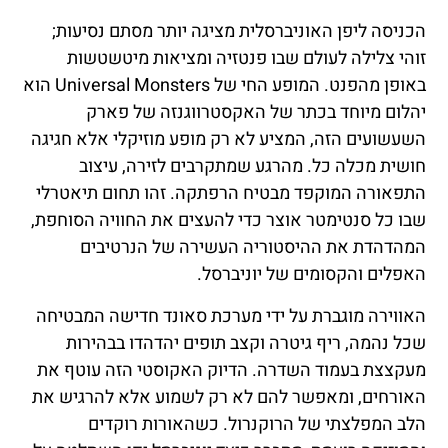
הכניסה ליפן האוניברסלית מציגה יותר מסתם נסיעות;
זוהי צלילה לעולם שבו פנטזיה ומציאות מיטשטשות
באופן מהפנט. המופע החי של Universal Monsters הוא
יהלום מיוחד בכתר של האקסטרווגנזה של פארק
השעשועים הזה, המציע לא רק מופע מוזיקלי אלא חגיגה
חושית מכלה כל. מהרגע שמתקרבים לזירה, עיצוב
התפאורה המוקפד מבטיח הרפתקה. זהו תחום תיאטרלי
שבו כל סנטימטר אוצר כדי להעצים את החוויה הסוחפת,
המהדהדת את ההיסטוריה העשירה של הנרטיבים
האפלים והקסומים של יוניברסל.
האווירה מוגברת על ידי מערכת סאונד חדישה המבטיחה
שכל נהמה, ריף גיטרה וקצב תופים יהדהדו בבהירות
מעקצצת בעמוד השדרה. הדיוק האקוסטי הזה עוטף את
האורחים, ומאפשר להם לא רק לשמוע אלא להרגיש את
הלב המפלצתי של הרוקנרול. כשהאורות רוקדים