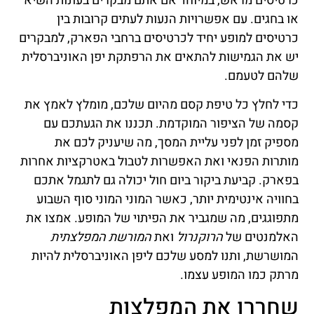
כרטיסים מראש, במיוחד אם אתם מבקרים בעונות השיא
או בחגים. עם אפשרויות הנעות לעתים קרובות בין
כרטיסים למופע יחיד לכרטיסים ברחבי הפארק, למבקרים
יש את הגמישות להתאים את הרפתקת יפן האוניברסלית
שלהם לטעמם.
כדי לחלץ כל טיפת קסם מהיום שלכם, מומלץ לאמץ את
קסמה של הציפור המוקדמת. תכננו את הגעתכם עם
מספיק זמן לפני עליית המסך, מה שיעניק לכם את
מותרות הפנאי ואת האפשרות לטבול באטרקציות אחרות
בפארק. קביעת ביקור ביום חול יכולה גם לתגמל אתכם
בחוויה אינטימית יותר, כאשר המוני המוני סוף השבוע
מתפוגגים, מה שמגביר את הפיתוי של המופע. אמצו את
האלמנטים של
הרוקנרול
ואת
המורשת המפלצתית
המושרשת, ותנו למסע שלכם ליפן האוניברסלית להיות
מרתק כמו המופע עצמו.
שחררו את המפלצות