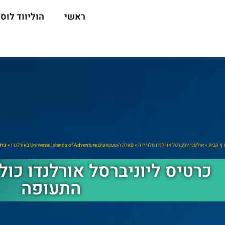
ראשי
הוליווד לוס 
דף הבית
»
אולפני יוניברסל אורלנדו פלורידה
»
פארק השעשועים Universal Islands of Adventure באורלנדו
»
כרט
כרטיס ליוניברסל אורלנדו כו
התעופה