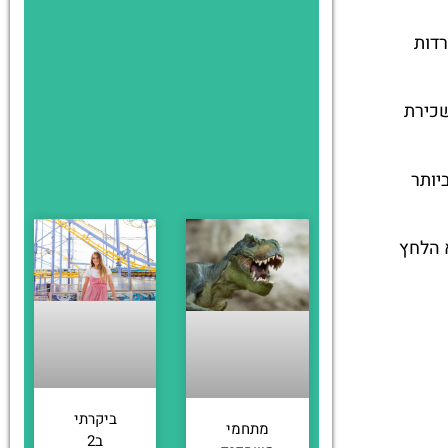
טרדות
שכירת
יותר
א הלחץ
ביקרתי
מתחמי
ב2