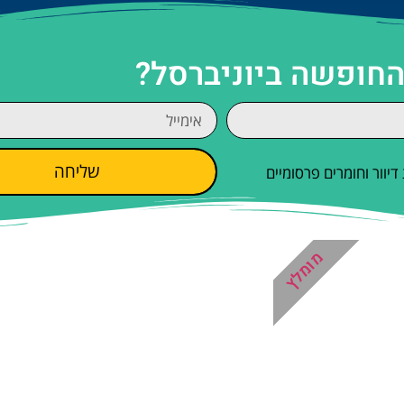
החופשה ביוניברסל?
שליחה
וור וחומרים פרסומיים
מומלץ