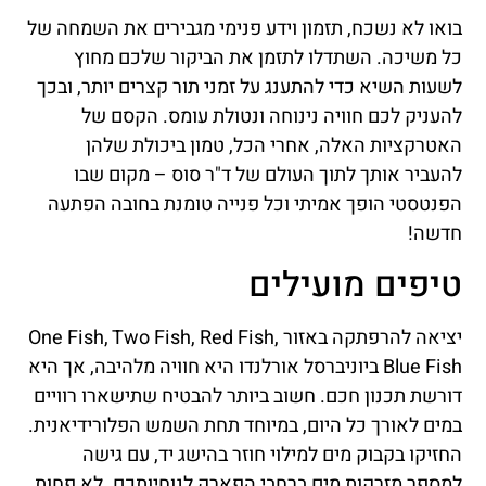
בואו לא נשכח, תזמון וידע פנימי מגבירים את השמחה של
כל משיכה. השתדלו לתזמן את הביקור שלכם מחוץ
לשעות השיא כדי להתענג על זמני תור קצרים יותר, ובכך
להעניק לכם חוויה נינוחה ונטולת עומס. הקסם של
האטרקציות האלה, אחרי הכל, טמון ביכולת שלהן
להעביר אותך לתוך העולם של ד"ר סוס – מקום שבו
הפנטסטי הופך אמיתי וכל פנייה טומנת בחובה הפתעה
חדשה!
טיפים מועילים
יציאה להרפתקה באזור One Fish, Two Fish, Red Fish,
Blue Fish ביוניברסל אורלנדו היא חוויה מלהיבה, אך היא
דורשת תכנון חכם. חשוב ביותר להבטיח שתישארו רוויים
במים לאורך כל היום, במיוחד תחת השמש הפלורידיאנית.
החזיקו בקבוק מים למילוי חוזר בהישג יד, עם גישה
למספר מזרקות מים ברחבי הפארק לנוחיותכם. לא פחות