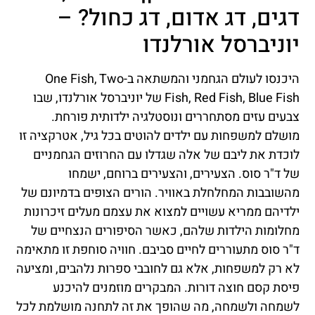
דגים, דג אדום, דג כחול? –
יוניברסל אורלנדו
היכנסו לעולם הגחמני והמשתאה ב-One Fish, Two
Fish, Red Fish, Blue Fish של יוניברסל אורלנדו, שבו
צבעים עזים מסתחררים ונוסטלגיה ילדותית פורחת.
מושלם למשפחות עם ילדים להוטים בכל גיל, אטרקציה זו
לוכדת את ליבם של אלה שגדלו עם החרוזים הגחמניים
של ד"ר סוס. הצעירים, והצעירים ברוחם, ישמחו
מהשובבות המחלחלת באוויר. הורים הצופים בדמיונם של
ילדיהם ממריא עשויים למצוא את עצמם מעלים זיכרונות
מחלומות הילדות שלהם, כאשר הסיפורים הנצחיים של
ד"ר סוס מתעוררים לחיים סביבם. חוויה סוחפת זו מתאימה
לא רק למשפחות, אלא גם לחובבי ספרות נלהבים, ומציעה
פיסת קסם חוצה דורות. המבקרים מוזמנים להיכנע
לשמחה ולשמחה, מה שהופך את זה לתחנה מושלמת לכל