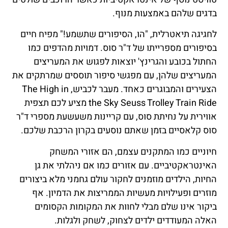
בדגים שלהם באמצעות מנוף.
לחגיגה תיאטרלית, "הו, הסיפורים שתשמע!" מפיח חיים
בסיפורים מספרייתו של ד"ר סוס. דמויות מהדפים כמו
החתול בכובע והגרינץ' יוצאות לפגוש את המעריצים
המעריצים שלהן, עם מפגשי סיפור תוססים שמרתקים את
הצעירים והמבוגרים כאחד. מעבר לכביש, The High in
the Sky Seuss Trolley Train Ride מציע לכם תצפית
אווירית על נחיתת סוס, עם קריינות משעשעת מספרי ד"ר
סוס קלאסיים בזמן שאתם נוסעים בקרון הרכבת שלכם.
חיוניים כמו המתקנים עצמם, הם אזורי המשחק
האינטראקטיביים. עם אזורים כמו אם ניהלתי את גן
החיות, הילדים מוזמנים לחקור עולם גחמני מלא ביצורים
מוזרים ופעילויות מעשיות הממריצות את הדמיון. אף
ביקור אינו שלם מבלי לחוות את המקומות הקסומים
האלה המעודדים ילדים לצחוק, לשחק ולגלות.