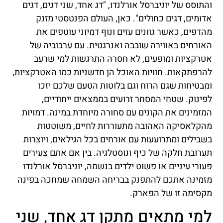
והתוסס של יוניברסל אורלנדו, "דג אחד, שני דגים, דגים
אדומים, דגים כחולים". כאן, העולם הפנטסטי מזנק
מהדפים, כאשר גוונים עזים ונוף דמיוני עוטפים את
האורחים באווירה שובבה ואנרגטית. עם ערבוביה של
אטרקציות ומופעים, לא חסרה התרגשות למי שרעב
להרפתקאות. חוויות האוכל הן חדשניות כמו האטרקציות,
ומבטיחות שגם הרוח וגם בלוטות הטעם שלכם יזכו
לפינוק. שטחי המסחר זרועים בממצאים ייחודיים,
המזמינים את הקונים עם סחורה מיוחדת במינה. דמויות
מהקלאסיקה האהובה מתעוררות לחיים, משוטטות
בשבילים ומתרועעות עם אורחים בכל הגילאים, ויוצרות
תערובת חלקה של כיף ונוסטלגיה. בין אם אתם צעירים
פעורי עיניים או פשוט ילדים בנשמה, יוניברסל אורלנדו
מזמינה אתכם להתפנק בבריחה השמחה שמחכה בפינה
מקסימה זו של הפארק.
למי מתאים מתקן דג אחד, שני