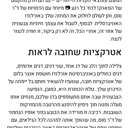
המענג וממצאי הקניות הייחודיים – גם הם חלק מהקסם
של הפארק! לכוד כל רגע 📷 מיוחד עם הדמויות של ד"ר
סוס, ותן לעולם לחלוק את המחזה שלך באורלנדו
האוניברסלית. לבסוף, לטבול את עצמך חיוניות צבעונית
של אזור זה; אחרי הכל, זה לא רק ביקור, זו חוויה לנצור
לנצח.
אטרקציות שחובה לראות
צלילה לתוך הלב של דג אחד, שני דגים, דגים אדומים,
דגים כחולים באוניברסיטת אורלנדו חושפת אוצר בלום
של אטרקציות חובה, שנועדו להשאיר חותם בל יימחה על
הזיכרון שלך. גולת הכותרת היא, כמובן, הנסיעה
הצבעונית שבה אתם מתעופפים בדג שלכם, מנחים אותו
מעלה ומטה תוך ניסיון להימנע מהרטבה מהמזרקות
השובבות. רכיבה זו מורידה את הכובע בפני אופיו הגחמני
של ד"ר סוס, מה שהופך אותה למהנה לכל הגילאים, עם
טוויסט נוסף של אינטראקטיביות כאשר הרוכבים שולטים