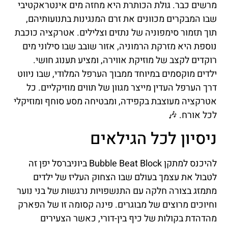
מרשים כבר. גולת הכותרת היא מחזה מים אינטראקטיבי
שבו המבקרים מכוונים את זרם המנגינות בתנועותיהם,
תוך תזמור סימפוניה של נתזים וצלילים. אטרקציה כוכבת
נוספת היא מזרקת הרמוניה, אזור שובב שבו סילוני מים
רוקדים לקצב של מוזיקת אווירה, ומציע תענוג חושי.
ילדים מוקסמים במיוחד ממבוך הערפל המלודי, שבו ניווט
דרך הערפל העדין מייצר מגוון של תווים מוזיקליים. כל
אטרקציה מעוצבת בקפידה, ומבטיחה מסע סוחף ומוזיקלי
לכל אורח. 🎶
ניסיון לכל הגילאים
להיכנס למתקן Bubble Beat Block ביוניברסל יפן זה
לטבול את עצמך בעולם שבו הצחוק העליז של ילדים
מתמזג בצורה חלקה עם התנשפויות נרגשות של בני נוער
וחיוכים מרוצים של מבוגרים. פינה קסומה זו של הפארק
מהדהדת בקולות של כיף בין-דורי, כאשר הצעירים