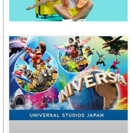
טיסות
מציאת
טיסה זולה?
לחצו
פה!