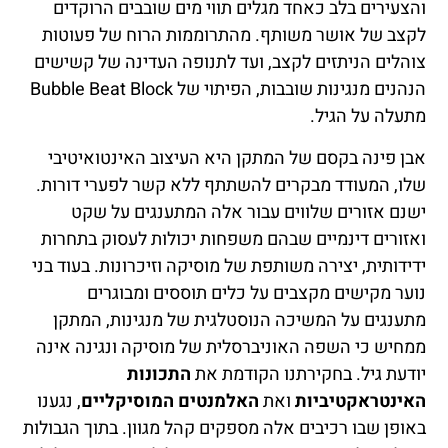
והצעירים בלב כאחד מגלים תווי מים שובבים הרוקדים
לקצב של אושר משותף. מהתרוממות הרוח של פעוטות
צוהלים הניתזים לקצב, ועד לתנופה העדינה של קשישים
הנהנים מנגינות שובבות, הפיתוי של Bubble Beat Block
מתעלה על הגיל.
אבן פינה בקסם של המתקן היא העיצוב האינטואיטיבי
שלו, המעודד מבקרים להשתתף ללא קשר לפערי דורות.
ישנם אזורים שלווים עבור אלה המתענגים על שקט
ואזורים דינמיים שבהם משפחות יכולות לעסוק בתחרות
ידידותית, יצירה משותפת של מוסיקה וזיכרונות. בעוד בני
נוער מקישים מקצבים על כלים תוססים ומבוגרים
מתענגים על המשיכה הנוסטלגית של מנגינות, המתקן
ממחיש כי השפה האוניברסלית של מוסיקה ונגינה אינה
יודעת גיל. בחקירתנו הקודמת את
התכונות
האינטראקטיביות
ואת
האלמנטים המוסיקליים
, נגענו
באופן שבו רכיבים אלה מספקים קהל מגוון. בתוך הגבולות