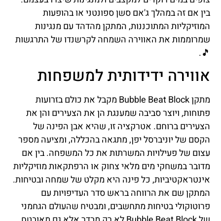
בין אם זה במהלך ג'אם סשן ספונטני או בהופעות
המוזיקליות המתוכננות, המתקן מהדהד עם מנגינות
שמרוממות את האווירה השמחה לקרשנדו של התרגשות
🎵.
אווירה ידידותית למשפחות
מתקן Bubble Beat Block מקבל את כולם בזרועות
פתוחות, ויוצר סביבה שמענגת הן את הצעירים והן את
הצעירים ברוחם. אטרקציה זו, שהיא אבן הפינה של
הקסם של יוניברסל יפן, מתגאה בהכללה, ומציעה מספר
עצום של פעילויות המשרתות את כל המשפחה. בין אם
מדובר במשחקי מים מלאי צחוק או הרפתקאות מוזיקליות
אינטראקטיביות, כל פינה היא מקלט של שמחה ובטיחות.
המתקן שם את הרווחה בראש סדר העדיפויות עם
פרוטוקולי בטיחות מתחשבים, ומבטיח שהעולם הגחמני
של Bubble Beat Block לא רק מבדר אלא גם מאובטח