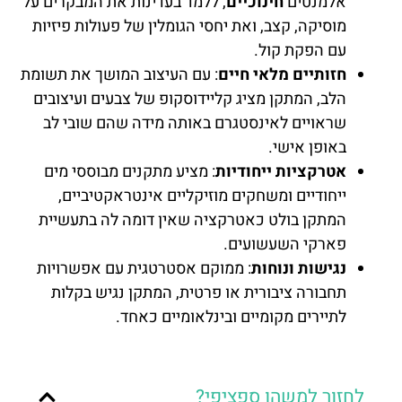
אלמנטים
חינוכיים
, ללמד בעדינות את המבקרים על
מוסיקה, קצב, ואת יחסי הגומלין של פעולות פיזיות
עם הפקת קול.
חזותיים מלאי חיים
: עם העיצוב המושך את תשומת
הלב, המתקן מציג קליידוסקופ של צבעים ועיצובים
שראויים לאינסטגרם באותה מידה שהם שובי לב
באופן אישי.
אטרקציות ייחודיות
: מציע מתקנים מבוססי מים
ייחודיים ומשחקים מוזיקליים אינטראקטיביים,
המתקן בולט כאטרקציה שאין דומה לה בתעשיית
פארקי השעשועים.
נגישות ונוחות
: ממוקם אסטרטגית עם אפשרויות
תחבורה ציבורית או פרטית, המתקן נגיש בקלות
לתיירים מקומיים ובינלאומיים כאחד.
לחזור למשהו ספציפי?