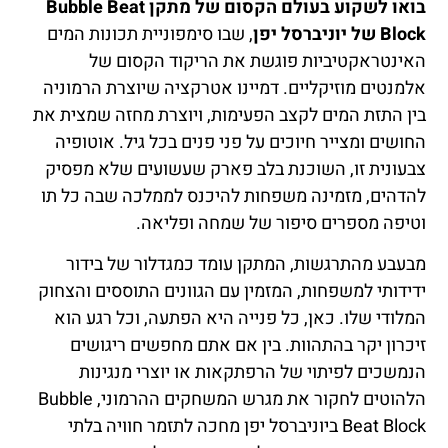
בואו לשקוע בעולם הקסום של מתקן Bubble Beat
Block של יוניברסל יפן
, שבו סימפוניית תכונות המים
האינטראקטיביות פוגשת את הריקוד הקסום של
אלמנטים מוזיקליים. דמיינו אטרקציה שיוצרת הרמוניה
בין התזת המים לקצב הפעימות, ויוצרת מחזה שמצית את
החושים ומצייר חיוכים על פני פנים בכל גיל. אוטופיה
צבעונית זו, השוכנת בלב פארק שעשועים שלא מפסיק
להדהים, מזמינה משפחות להיכנס לממלכה שבה כל תו
וטיפה מספרים סיפור של שמחה ופליאה.
מבעבע מהתרגשות, המתקן עומד כמגדלור של בידור
ידידותי למשפחות, המזמין עם הגוונים התוססים והצחוק
המלודי שלו. כאן, כל פנייה היא הפתעה, וכל רגע הוא
זיכרון יקר בהתהוות. בין אם אתם מחפשים ריגושים
הנמשכים לפיתוי של הרפתקאות או יוצרי מנגינות
הלהוטים לחקור את מגרש המשחקים ההרמוני, Bubble
Beat Block ביוניברסל יפן מחכה לתזמר חוויה בלתי