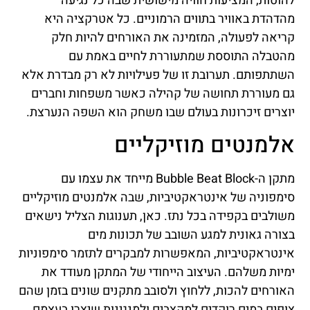
להוטות, המציעות חוויה מישושית שבה כל נגיעה
מהדהדת באוויר בתווים הרמוניים. כל אטרקציה היא
קריאה לפעולה, המזמינה את האורחים להיות חלק
מהטבלה התוססת שמתעוררת לחיים באמת עם
השתתפותם. תערובת זו של פעילויות לא רק מבדרת אלא
גם מעוררת תחושה של קהילה כאשר משפחות וחברים
יוצרים זיכרונות בעולם שבו משחק הוא השפה הנערצת.
אלמנטים מוזיקליים
מתקן ה-Bubble Beat Block מייחד את עצמו עם
סימפוניה של אינטראקטיביות, שבה אלמנטים מוזיקליים
משולבים בקפידה בכל נתז. כאן, תענוגות הצליל נישאים
בצורה גאונית למגע השובב של תכונות מים
אינטראקטיביות, המאפשרות למבקרים לתזמר סימפוניות
ימיות משלהם. העיצוב הייחודי של המתקן מעודד את
האורחים להכות, ללחוץ ולסובב מתקנים שונים בזמן שהם
צופים במים רוקדים למקצבים ולמנגינות שיצרו בעצמם.