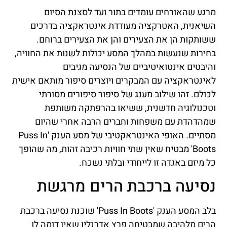
מרגע שהאורחים עומדים בתור ועד לסצנת הסיום
השיאנית, האטרקציה מעודדת אינטראקציה בדרכים
ששותקות הן את הצעירים והן את הצעירים ברוחם.
בחירות שנעשות במהלך המסע יכולות לשנות את החוויה,
והיבטים אינטואיטיביים של הנסיעה מגיבים
לאינטראקציה עם המבקרים ויוצרים סיפור מותאם אישית
לכולם. זהו שילוב מענג של סיפור סיפורים מסורתי
וטכנולוגיה חדשנית, ששיאו בהרפתקה משותפת
שמהדהדת עם משפחות וחברים הרבה אחרי שהיום
מסתיים. האופי האינטראקטיבי של מסע הענק 'Puss In
Boots' מבטיח שאין שתי חוויות רכיבה זהות, מה שהופך
כל מיזם באגדה זו לייחודי ובלתי נשכח.
נסיעה ברכבת הרים מרגשת
בלב המסע הענק 'Puss In Boots' שוכנת נסיעה ברכבת
הרים מלהיבה שמבטיחה פרץ אדרנלין שאין דומה לו