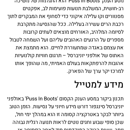
מסע הענק 'Puss In Boots' הוא התגלמות של משיכה
רב-חושית, המשלבת תנועות פועימות לב, אפקטים
מסנוורים וקו עלילה איקוני כדי לסחוף את המבקרים לתוך
רכבת הרים עשירה בעלילה. ככל שהנסיעה מתקרבת
לסיומה המלהיב, האורחים מוצאים לעתים קרובות
מספרים על הרגעים האהובים עליהם ועל השמחה לטבול
את עצמם באגדה שמתעוררת לחיים. הוא מתמצת את
האתוס של אולפני יוניברסל – תרגום חוויות קולנועיות
אהובות להרפתקאות בעולם האמיתי, מה שהופך אותו
למרכז יקר ערך של הפארק.
מידע למטייל
תכנון ביקור במסע הענק הקסום 'Puss In Boots' באולפני
יוניברסל סינגפור דורש מידע חיוני על נסיעות. הזמן הטוב
ביותר לבקר באטרקציה קסומה זו הוא במהלך ימי חול,
שכן סופי שבוע וחגים נוטים לראות תנועה רגלית גבוהה