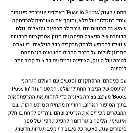
המסע הענק 'Puss In Boots' באולפני יוניברסל סינגפור
עומד כמגדלור של פלא, וסוחף את האורחים להרפתקה
שהיא גם מרגשת וגם שובת לב מבחינה ויזואלית. גולת
הכותרת של הפארק מפתה עם מגוון אטרקציות מרכזיות
שנועדו להפתיע ולרתק מבקרים בכל הגילאים. כשאתה
מתכונן לעלות על רכבת ההרים החשאית הזו מתחת
לטירה של הענק, הציפייה נבנית עם כל צעד קרוב יותר
לנסיעה.
עם כניסתם, הרפתקנים נפגשים עם העולם הגחמני
והתוסס של הגיבור החתולי שלנו. המסע הענק 'Puss In
Boots' מעוצב בצורה גאונית כדי לחקות את ההרפתקאות
בתוך הסיפור האהוב. החוויות מתחילות מרגע התור, שבו
המבקרים מכירים את הנרטיב שהם עומדים לקחת בו חלק
אינטימי. הליכה בתור דומה להפיכת דפיו של ספר
סיפורים ענק, כאשר כל סיבוב דף מניב תגליות חדשות