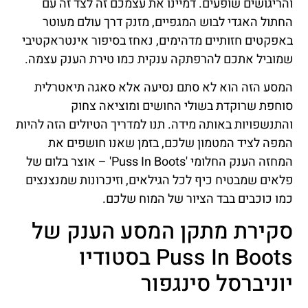
והריגושים שופעים. דמיינו את עצמכם זה לצד זה עם
החתול האגדי לבוש המגפיים, מזנק דרך עולם מעוטר
באפקטים חזותיים מדהימים, נאחז בסיפור אינטראקטיבי
שמוביל אתכם להרפתקה ענקית כמו טירת הענק עצמה.
המסע הזה הוא לא סתם נסיעה אלא סאגה תיאטרלית
סוחפת שרוקדת בשולי החושים ומוציאה צחוק
והתנשפויות באותה מידה. תנו למדריך הטיולים הזה להיות
המפה לציד המטמון שלכם, בזמן שאנו חושפים את
המחזה הענק החלומי 'Puss In Boots' – אוצר בלום של
פלאים שמבטיח כיף לכל הגילאים, וזיכרונות שמנצנצים
כמו כוכבים בבד הציור של המוח שלכם.
סקירת מתקן המסע הענק של
Puss In Boots בסטודיו
יוניברסל סינגפור