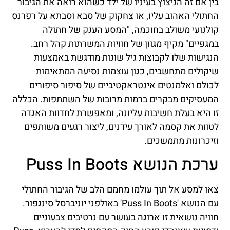
בין אם זה הניצוץ בעיניו של ילד כשהוא רואה את הגיבור
החתולי האהוב עליו, או צחקוק של סבא וסבתא על רפרנס
קולנועי משולב בחוכמה, "המסע הענק של חתולה
במגפיים" מקיף מגוון של חוויות המשרתות קהל רחב.
הנגישות שלו לקבוצות גיל שונות מודגשת באמצעות
שיקולים מתחשבים, כגון עוצמות נסיעה המתאימות
לכולם ואלמנטים אינטראקטיביים של סיפור סיפורים
המעסיקים מבקרים ברמות מרובות של השתתפות. הכללה
זו היא בעלת חשיבות עליונה, ומאפשרת לחדוות האגדה
לטוות את קסמה לאורך עידנים, ליצור רגעים משותפים
וזיכרונות מתמשכים.
ערכת הנושא Puss In Boots
צאו למסע אל תוך עולמו מחמם הלב של הגיבור החתולי
עם הנושא 'Puss In Boots' באולפני יוניברסל סינגפור.
חוויה נושאית זו ארוגה בעושר עם נרטיבים צבעוניים