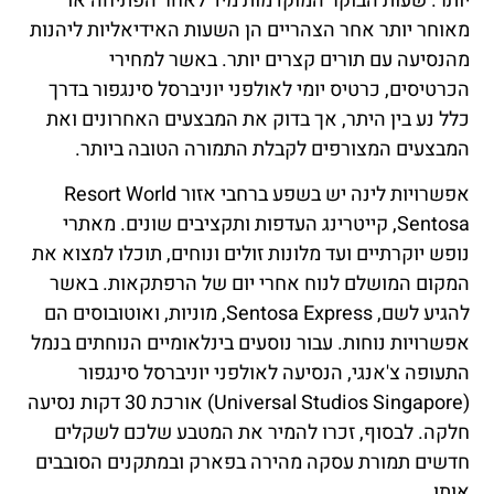
יותר. שעות הבוקר המוקדמות מיד לאחר הפתיחה או
מאוחר יותר אחר הצהריים הן השעות האידיאליות ליהנות
מהנסיעה עם תורים קצרים יותר. באשר למחירי
הכרטיסים, כרטיס יומי לאולפני יוניברסל סינגפור בדרך
כלל נע בין היתר, אך בדוק את המבצעים האחרונים ואת
המבצעים המצורפים לקבלת התמורה הטובה ביותר.
אפשרויות לינה יש בשפע ברחבי אזור Resort World
Sentosa, קייטרינג העדפות ותקציבים שונים. מאתרי
נופש יוקרתיים ועד מלונות זולים ונוחים, תוכלו למצוא את
המקום המושלם לנוח אחרי יום של הרפתקאות. באשר
להגיע לשם, Sentosa Express, מוניות, ואוטובוסים הם
אפשרויות נוחות. עבור נוסעים בינלאומיים הנוחתים בנמל
התעופה צ'אנגי, הנסיעה לאולפני יוניברסל סינגפור
(Universal Studios Singapore) אורכת 30 דקות נסיעה
חלקה. לבסוף, זכרו להמיר את המטבע שלכם לשקלים
חדשים תמורת עסקה מהירה בפארק ובמתקנים הסובבים
אותו.