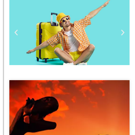
טיסות
מציאת
טיסה זולה?
לחצו
פה!