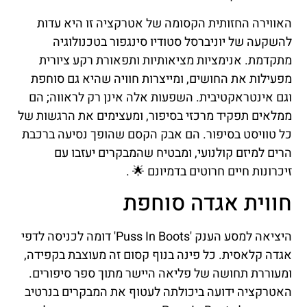
האווירה החזותית הקסומה של אטרקציה זו היא עדות
להשקעה של יוניברסל סטודיו סינגפור בטכנולוגיה
מתקדמת. אנימציות מציאותיות ותפאורת רקע ציורית
מפעילות את החושים, ומייצרות חוויה שהיא גם סוחפת
וגם אינטראקטיבית. השפעות אלה אינן רק לראווה; הם
ממלאים תפקיד מרכזי בסיפור, ומעצימים את הרגשות של
כל טוויסט בסיפור. הם אבק הקסם שהופך נסיעה ברכבת
הרים למיזם קולנועי, ומבטיח שהמבקרים יעזבו עם
זיכרונות חיים חרוטים בדמיונם 🌟 .
חווית אגדה סוחפת
היציאה למסע הענק 'Puss In Boots' דומה לכניסה לדפי
אגדה קלאסית. כל פינה בנוף קסום זה מעוצבת בקפידה,
ומעוררת תחושה של פליאה היישר מתוך ספר סיפורים.
האטרקציה ידועה ביכולתה לעטוף את המבקרים בנרטיב