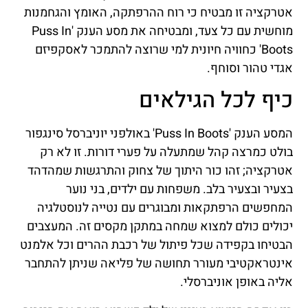
אטרקציה זו מבטיח כי רוח ההרפתקה, האומץ והגחמנות
מוחשית עם כל צעד, ומבטיחה את מסע הענק 'Puss In
Boots' כחוויה חיונית למי שרוצה להתמכר לאסקפיזם
אגדי טהור וסוחף.
כיף לכל הגילאים
המסע הענק 'Puss In Boots' באולפני יוניברסל סינגפור
בולט כמרצה קהל שמתעלה על פערי דורות. זו לא רק
אטרקציה; זהו כור היתוך של צחוק והתרגשות שמהדהד
בצעיר ובצעיר בלב. משפחות עם ילדים, בני נוער
המחפשים הרפתקאות ומבוגרים עם נטייה לנוסטלגיה
יכולים כולם למצוא שמחה במתקן מקסים זה. המעצבים
הבטיחו בקפידה שכל פיתול של רכבת ההרים וכל אלמנט
אינטראקטיבי מעורר תחושה של פליאה שניתן להתחבר
אליה באופן אוניברסלי.