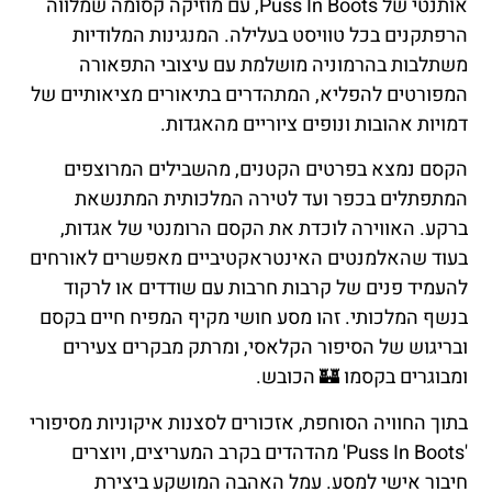
אותנטי של Puss In Boots, עם מוזיקה קסומה שמלווה
הרפתקנים בכל טוויסט בעלילה. המנגינות המלודיות
משתלבות בהרמוניה מושלמת עם עיצובי התפאורה
המפורטים להפליא, המתהדרים בתיאורים מציאותיים של
דמויות אהובות ונופים ציוריים מהאגדות.
הקסם נמצא בפרטים הקטנים, מהשבילים המרוצפים
המתפתלים בכפר ועד לטירה המלכותית המתנשאת
ברקע. האווירה לוכדת את הקסם הרומנטי של אגדות,
בעוד שהאלמנטים האינטראקטיביים מאפשרים לאורחים
להעמיד פנים של קרבות חרבות עם שודדים או לרקוד
בנשף המלכותי. זהו מסע חושי מקיף המפיח חיים בקסם
ובריגוש של הסיפור הקלאסי, ומרתק מבקרים צעירים
ומבוגרים בקסמו 🏰 הכובש.
בתוך החוויה הסוחפת, אזכורים לסצנות איקוניות מסיפורי
'Puss In Boots' מהדהדים בקרב המעריצים, ויוצרים
חיבור אישי למסע. עמל האהבה המושקע ביצירת