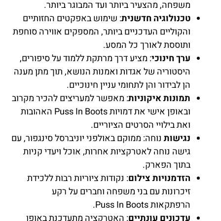
משפחה, מהצעיר ביותר ועד המבוגר ביותר.
טכנולוגיה חדשנית
: שימוש באפקטים החזותיים
והקוליים העדכניים ביותר, המספקים אווירה סוחפת
ותוססת לאורך כל המסע.
ערך חינוכי
: מציע דרך מרתקת ללמוד על סיפורים,
היסטוריה של אגדות ואמנות הנושא, תוך מתן מענה
הן לבידור והן לתחומי עניין חינוכיים.
תמונות איקוניות
: מאפשר למעריצים להכיר מקרוב
ובאופן אישי את דמויות Puss In Boots האהובות
ואת בילויי הסרטים הציוריים.
נגישות
נוחה: ממוקם באולפני יוניברסל סינגפור, עם
גישה נוחה לאטרקציות אחרות, אוכל ויעדי קניות
בתוך הפארק.
הזדמנויות צילום
: נקודות ציוריות רבות ללכידת
זיכרונות עם בני משפחה וחברים על רקע
הרפתקאות Puss In Boots.
עדכונים עונתיים
: האטרקציה מתעדכנת באופן