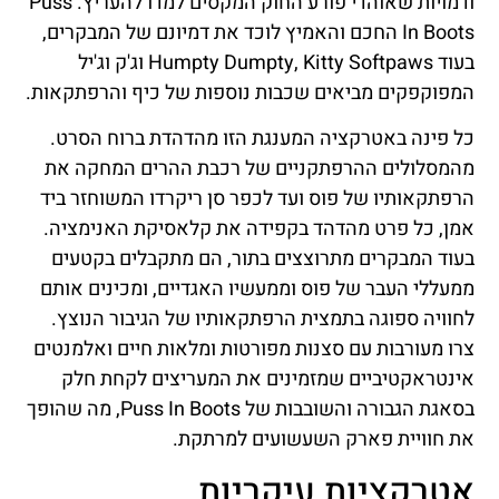
ודמויות שאוהדי פורע החוק המקסים למדו להעריץ. Puss
In Boots החכם והאמיץ לוכד את דמיונם של המבקרים,
בעוד Humpty Dumpty, Kitty Softpaws וג'ק וג'יל
המפוקפקים מביאים שכבות נוספות של כיף והרפתקאות.
כל פינה באטרקציה המענגת הזו מהדהדת ברוח הסרט.
מהמסלולים ההרפתקניים של רכבת ההרים המחקה את
הרפתקאותיו של פוס ועד לכפר סן ריקרדו המשוחזר ביד
אמן, כל פרט מהדהד בקפידה את קלאסיקת האנימציה.
בעוד המבקרים מתרוצצים בתור, הם מתקבלים בקטעים
ממעללי העבר של פוס וממעשיו האגדיים, ומכינים אותם
לחוויה ספוגה בתמצית הרפתקאותיו של הגיבור הנוצץ.
צרו מעורבות עם סצנות מפורטות ומלאות חיים ואלמנטים
אינטראקטיביים שמזמינים את המעריצים לקחת חלק
בסאגת הגבורה והשובבות של Puss In Boots, מה שהופך
את חוויית פארק השעשועים למרתקת.
אטרקציות עיקריות