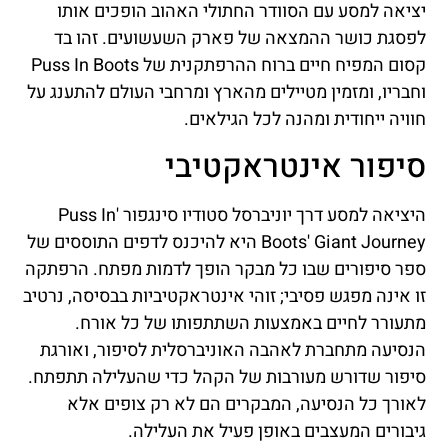
יציאה למסע עם הסוודר החתולי האהוב הופכים אותו
לפסגת כושר ההמצאה של פארק השעשועים. זהו בד
קסום המפיח חיים ברוח ההרפתקנית של Puss In Boots
וחבריו, ומזמין מטיילים מהארץ ומרחבי העולם להתענג על
חוויה ייחודית ומהנה לכל הגילאים.
סיפור אינטראקטיבי
היציאה למסע דרך יוניברסל סטודיו סינגפור 'Puss In
Boots' Giant Journey היא להיכנס לדפים התוססים של
ספר סיפורים שבו כל מבקר הופך לדמות מפתח. הרפתקה
זו אינה מפגש פסיבי; זוהי אינטראקטיביות בבסיסה, נרטיב
מתעורר לחיים באמצעות השתתפותו של כל אורח.
הנסיעה מתחברת לאהבה האוניברסלית לסיפור, ואורגת
סיפור שדורש מעורבות של הקהל כדי שהעלילה תתפתח.
לאורך כל הנסיעה, המבקרים הם לא רק צופים אלא
גיבורים המעצבים באופן פעיל את העלילה.