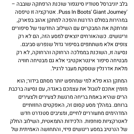
בלב יוניברסל סטודיו סינגפור שוכנת הרפתקה שובבה –
'Puss In Boots' Giant Journey. אטרקציה זו טיפסה
במהירות בסולם הדרגות והפכה למתקן אהוב בפארק,
ומרתקת את המבקרים עם השילוב החדשני של סיפורים
וריגושים. כשהאורחים יוצאים למסע הזה, הם לא רק
צופים אלא משתתפים בסיפור גדול שנפרש סביבם.
נסיעה זו, השוכנת בממלכה הרחוקה והרחוקה, לא רק
מבטיחה סיפור אינטראקטיבי אלא גם מבטיחה חוויה
מלאת אדרנלין שנוסקת מעבר לרגיל.
המתקן הוא פלא למי שמחפש יותר מסתם בידור; הוא
מזמין אתכם לטבול את עצמכם באגדה, עם נסיעה ברכבת
הרים שהיא באמת בריחה מרגשת לצעירים ולצעירים
ברוחם. במהלך מסע קסום זה, האפקטים החזותיים
המדהימים מתעוררים לחיים, ומציבים סטנדרט חדש
לאטרקציות סוחפות. הלכידות התמאטית, השילוב החלק
של הנרטיב במסע ריגושים פיזי, והתחושה האמיתית של