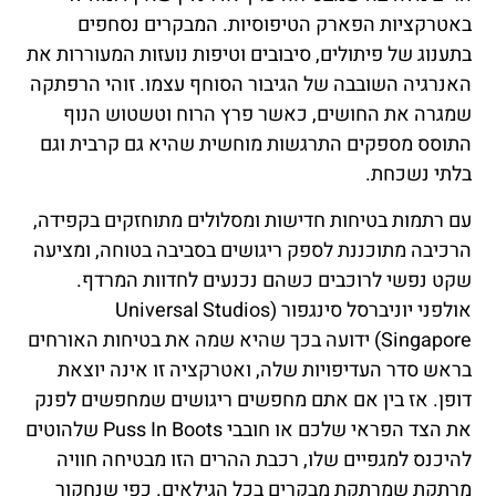
באטרקציות הפארק הטיפוסיות. המבקרים נסחפים
בתענוג של פיתולים, סיבובים וטיפות נועזות המעוררות את
האנרגיה השובבה של הגיבור הסוחף עצמו. זוהי הרפתקה
שמגרה את החושים, כאשר פרץ הרוח וטשטוש הנוף
התוסס מספקים התרגשות מוחשית שהיא גם קרבית וגם
בלתי נשכחת.
עם רתמות בטיחות חדישות ומסלולים מתוחזקים בקפידה,
הרכיבה מתוכננת לספק ריגושים בסביבה בטוחה, ומציעה
שקט נפשי לרוכבים כשהם נכנעים לחדוות המרדף.
אולפני יוניברסל סינגפור (Universal Studios
Singapore) ידועה בכך שהיא שמה את בטיחות האורחים
בראש סדר העדיפויות שלה, ואטרקציה זו אינה יוצאת
דופן. אז בין אם אתם מחפשים ריגושים שמחפשים לפנק
את הצד הפראי שלכם או חובבי Puss In Boots שלהוטים
להיכנס למגפיים שלו, רכבת ההרים הזו מבטיחה חוויה
מרתקת שמרתקת מבקרים בכל הגילאים. כפי שנחקור