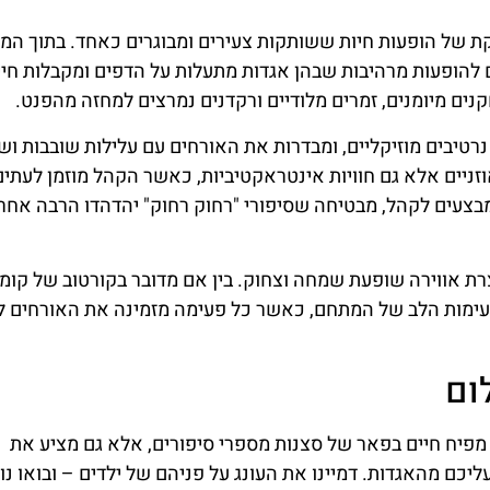
נרגיה השוקקת של הופעות חיות ששותקות צעירים ומבוגרים כאחד. בתוך ה
ם להופעות מרהיבות שבהן אגדות מתעלות על הדפים ומקבלות חיי
נים מיומנים, זמרים מלודיים ורקדנים נמרצים למחזה מהפנט.
רטיבים מוזיקליים, ומבדרות את האורחים עם עלילות שובבות וש
זניים אלא גם חוויות אינטראקטיביות, כאשר הקהל מוזמן לעתים
מבצעים לקהל, מבטיחה שסיפורי "רחוק רחוק" יהדהדו הרבה אחרי
ת אווירה שופעת שמחה וצחוק. בין אם מדובר בקורטוב של קומד
עימות הלב של המתחם, כאשר כל פעימה מזמינה את האורחים ל
ום
ינגפור לא רק מפיח חיים בפאר של סצנות מספרי סיפורים, אלא גם מציע את
ם מהאגדות. דמיינו את העונג על פניהם של ילדים – ובואו נוד