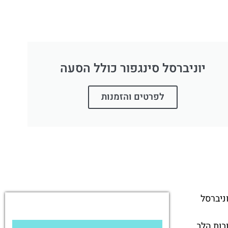
יוניברסל סינגפור כולל הסעה
לפרטים והזמנות
 בכל פינה. מתחם Far Far Away באולפני יוניברסל
בות הלב