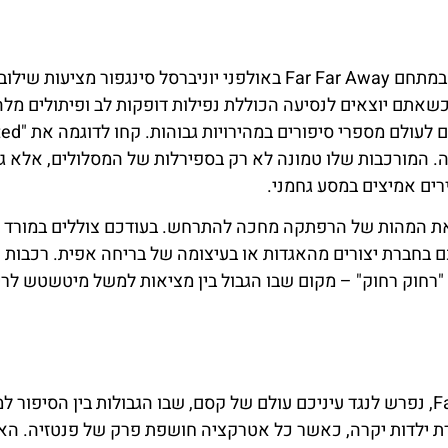
עבור מחפשי ריגושים וחובבי אגדות כאחד, רכבות ההרים במתחם Far Far Away באולפני יוניברסל סינגפור מצ
שאתם יוצאים לנסיעה הכוללת נפילות דופקות לב ופיתולים מלהי
תמרון הוא עדות ליכולתו של המת
מלכה. המורכבות שלו טמונה לא רק בספירלות של המסלולים, אלא ג
רים אמיצים במסע גחמני.
ת את המהות של הרפתקה מחכה להתרחש. בעודכם צוללים במורד 
ם בחברת יצורים מהאגדות או בעיצומה של בריחה אפית. רכבות 
"רחוק רחוק" – מקום שבו הגבול בין מציאות למשל מיטשטש לרי
בעודכם משוטטים בשבילים המתפתלים של Far Far Away, נפרש לנגד עיניכם עולם של קסם, שבו הגבולות בין הסי
 ילדות יקרה, כאשר כל אטרקציה חושפת פרק של פנטזיה. הא