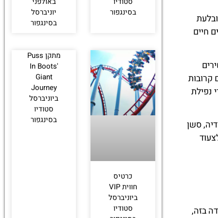
סטודיו
באולפני
בסינגפור
יוניברסל
מובלעת
בסינגפור
ם חיים
מתקן Puss
ירים
In Boots'
Giant
 קרובות
Journey
 נפילת
ביוניברסל
סטודיו
בסינגפור
יה, סשן
צעוד
כרטיס
חווית VIP
ביוניברסל
סטודיו
ה בזה,