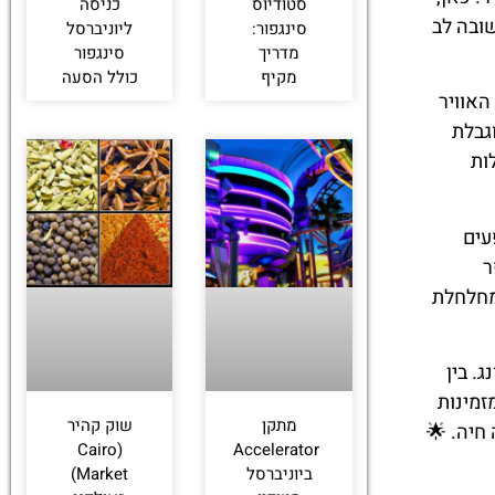
סטודיוס
כניסה
שובה לב
סינגפור:
ליוניברסל
מדריך
סינגפור
מקיף
כולל הסעה
האוויר
גבלת
ות
עים
ר
מחלחלת
ת ועונג. בין
זמינות
מתקן
שוק קהיר
חיה. 🌟
(Cairo
Accelerator
ביוניברסל
Market)