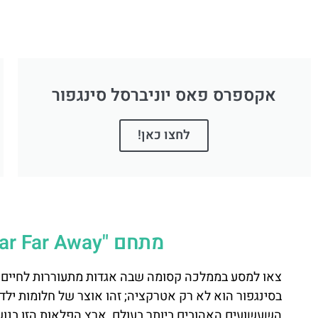
אקספרס פאס יוניברסל סינגפור
לחצו כאן!
מתחם "Far Far Away" באולפני יוניברסל בסינגפור
בסינגפור הוא לא רק אטרקציה; זהו אוצר של חלומות יל
השעשועים האהובים ביותר בעולם, ארץ הפלאות הזו בנוש