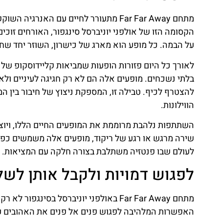
מתחם Far Far Away מתעורר לחיים עם הא
הקסומה הזו של אולפני יוניברסל סינגפור, האורחים זוכי
על הבמה. כל מופע הוא מארג של כישרון, השוזר יחד שחק
לאורך כל היום פזורות הופעות שמביאות קליידוסקופ של נ
בלתי נשכחים. מופעים אלה הם לא רק חגיגה לעיניים ולאו
להצטרף לכיף. טבילה זו, המספקת ניצוץ של חיבור בין ה
הווילונות.
השתתפות נלהבת מרוממת את המופעים החיים הללו, ויוצר
שירה מרגש או רגע של ריקוד, מופעים אלה משמשים כפ
לעולם שבו פנטזיה משתלבת בצורה חלקה עם המציאות.
לפגוש דמויות ולקבל אותן לשל
מתחם Far Far Away באולפני יוניברסל בס
האפשרות המלהיבה לפגוש פנים אל פנים את האהובים עליכ