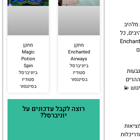
לחצו
פה!
יעות שילוב מלהיב
בים, כל
חם להעביר את האורחים לעולם מספרי סיפורים במהירויות גבוהות. קחו לדוגמה את "Enchanted
מתקן
מתקן
ם
Magic
Enchanted
Potion
Airways
ביוניברסל
Spin
גבעות
סטודיו
ביוניברסל
ההרים
בסינגפור
סטודיו
בסינגפור
גוש 💫
רוצה לקבל עדכונים על
יוניברסל?
פור למציאות
דריכלות