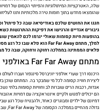
שלה, האטרקציות המיתולוגיות והפיתוי הקסום של דמויות
שהומצאו מחדש בתוך חומות טירה מלכותיות ותנו לעליזו
חגגו את החושים שלכם באודיסיאה שבה כל פיתול וסי
גיבורים אגדיים והרגישו את דפיקות ההתרגשות כשאת
בהופעות חיות קסומות שאולי יגרמו לכם להאמין שו
למלך, מתחם Far Far Away הוא פלא
פלאים הממתינה בממלכה רחוקה ורחוקה, שבה כל מב
מתחם Far Far Away באולפני יוניברסל בסינגפור
ליצירת חוויה קסומה לכל מי שמבקר בה. המתחם שוכן בל
אגדות, רכבות הרים שוברות לב וחוויות קסומות בלתי נש
דמיונם של ילדים ומבוגרים כאחד, ולהבטיח שכל רגע ש
גדולה מהחיים בממלכה הקסומה של Far Far Away, שבה חלומות מתעופפים ואגדות מתעוררות לחיים.