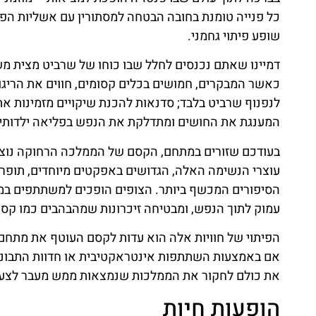
כל פנייה טומנת בחובה הבטחה למסתורין עם אשליות הפור
שופע פיתוי גחמני.
דמיינו שאתם נכנסים לחלל שבו כוחו של שרביט מצית מש
כאשר המבקרים, חמושים בכלים קסומים, חווים את הריג
לנפנוף שרביט בלבד; סדנאות להכנת שיקויים מזמינות 
המענגת את החושים ומתדלקת את הנפש בפליאה ילדותי
בעודכם שזורים במתחם, הקסם של הממלכה הרחוקה נוצר ל
עוצרי הנשימה האלה, הגדושים באפקטים מיוחדים, תופרים
הסיפורים המכשף ביותר. הצופים הופכים למשתתפים במאר
עמוק לתוך הנפש, ומבטיחה זיכרונות שמהבהבים כמו קסם
אם באמצעות השתתפות אינטראקטיבית או חדוות התבוננות
את כולם לחקור את הממלכות שנמצאות ממש מעבר לצעיף 
הופעות חיות