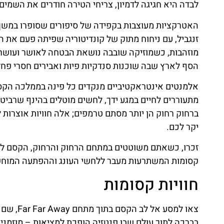
לבדה היא חגיגה לדמיון, צריחי הטירה חודרים את השמי
האטרקציות מעוצבות בקפידה של סיפורים שסופרו במשך 
זנגביל, עם ניחוח מתוק של קונדיטוריה שפיתה פעם את הנ
מוזהבות, כשמוזיקה שובבה נושאת הבטחה לאושר ועושר.
הסף לארץ שבה שוכנות סנדקיות פיות ואבירים חסרי פחד
אלמנטים אינטראקטיביים מנקדים כל פינה בממלכה הקסומה
מתעוררים לחיים במגע ידך, לחשים מוטלים בהינף שרבי
ברחוק רחוק הן יותר מסתם טרמפים; אלה חוויות אוצרות 
יקר לכם.
זכרו, כשאתם משוטטים במתחם הרחוק והרחוק, הקסם לא
קסומות המשתרעות מעבר ללחשי העונג וההפתעה המוחשי
חוויות קסומות
צאו למסע אל לב הקסם בתוך מתחם Far Far Away, שם
בברכה לתוך עולם שבו פנטזיה הופכת למציאות – מוזמנים 