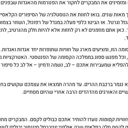
ם ומזמינים את המבקרים לחקור את הפנורמות מהאגדות שבפנים.
מאות שנים. בואו לחוות את הנוסטלגיה של הסיפורים הקלאסיי
זל וגרטל. או הביטו כלפי מעלה במגדל של רפונזל, השזור בצמות
 כאן אתם מוזמנים לא רק לחזות אלא להיות חלק מהנרטיב, לחצ
.
 הזו, ומציעים מארג של חוויות שתופרות יחד אגדות ואגדות. צ
ט, וכל מפגש ספוג בממלכה הקסומה של הפנטסטי. האטרקציות 
להפליא שמעבירות אתכם – לב, נשמה ודמיון – אל לב כל סיפור
 נגמר ברכבת ההרים. עד מהרה תמצאו את עצמכם שקועים בחוו
ים והאורגים מהדהדים הרבה אחרי שהיום מסתיים.
חוויות קסומות
נועדו להותיר אתכם כבולים לקסם. המבקרים מתק
לקחת חלק בפלאים שרק אולפני יוניברסל סינגפור יכולים לעורר