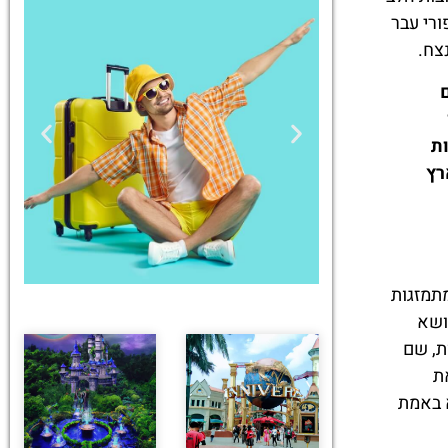
ורי עבר
צח.
ת
ארץ
 פנטזיה ומציאות מתמזגות
ושא
טיסות
ת, שם
להצית את
מציאת
 באמת
טיסה זולה?