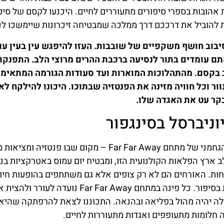
 אהובות בספרי סיפורים מתעוררים לחיים. היכנעו לקסם של סיפ
ת להוביל את דרככם דרך ממלכה שמבטיחה זיכרונות שיימשכו לנ
בוב חושף משקפיים של שובבות. העזו להיפגש עין בעין עם
ם עומדים בתור לנסיעה ברכבת ההרים מרוצי הלב. התפנקו
ב בקסם. מהתהלוכות המוארות ועד סעודות הגורמה המתאימו
 שבו כל רגע מסנוור וכל חוויה מזינה את הפנטזיה שבתוכו. היכונו להילקח ל
קר עט את האגדה שלו.
היכנסו דרך שערי אולפני יוניברסל סינגפור ועברו לעולם הגחמני של מתחם Far Far Away – מקום שבו
ב ארץ הפלאות הקולנועית הזו, ומבטיח יום עמוס באטרקציות בנ
כחות. האורחים הם לא רק צופים אלא גם משתתפים בהופעות חיו
הם יכולים לפגוש ולקיים אינטראקציה עם דמויות אהובות בסיפור. כל פינה במתחם Far Far Away נועדה לעורר ו
בילה יהיה מהול בפליאה ובהנאה. התכוננו לצאת להרפתקה שהיא