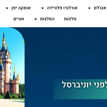
אנג'לס
אורלנדו פלורידה
אוסקה יפן
מלונות
המלצות
תורים
Far Far" באולפני יוניברסל