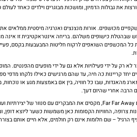
צות את גבולות הדמיון, ומושכות מבוגרים וילדים כאחד לעולם 
קפיים מכושפים. אורות מנצנצים ואנרגיה מיסטית ממלאים את 
וש שבהטלת כישופים משלהם. בריחה אינטראקטיבית זו אינה מו
את כל המכשפים השואפים לרקוח חליטות המבעבעות בקסם, פעיל
ת.
א רק על ידי פעילויות אלא גם על ידי מופעים מהפנטים. המופ
 יחד קריינות כה חיה, עד שהם מרגישים כאילו נלקחו מדפי ספ
ג מהאגדות, שבו כל חוויה, בין אם באמצעות מגע או נוכחות, 
 הרבה אחרי שהיום דעך.
הפיתוי של חוויות אלה הוא עדות לקסם העוטף את מתחם Far Far Away, מקסים את המבקרים עם סנוור של יצירתיו
 צרופה, החוויות הקסומות כאן משמשות כשער ליוצא דופן, ומ
הרגיל – שם חלומות אינם רק חולמים, אלא חיים אותם בצורה 