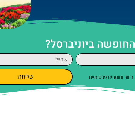
החופשה ביוניברסל?
שליחה
וור וחומרים פרסומיים