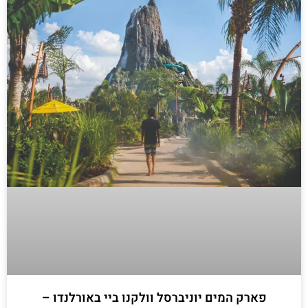
פארק המים יוניברסל וולקנו ביי באורלנדו –