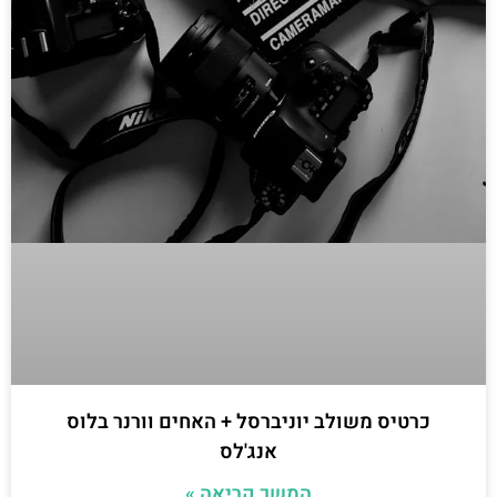
כרטיס משולב יוניברסל + האחים וורנר בלוס
אנג'לס
המשך קריאה »