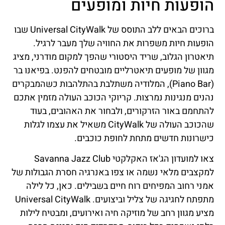
הופעות חיות ומופעים
ברוכים הבאים ללב התוסס של Universal CityWalk שבו
הופעות חיות משפרות את החוויה שלך מעבר לרגיל.
תיאטרון הגלוב, שריד היסטורי שהפך למקום מודרני, מציג
מגוון של מופעים תיאטרליים מובטחים להפנט. בפיאנו בר
(Piano Bar), המלודיה משתלבת בהתלהבות כשהמבקרים
נהנים מנגינות נמרצות. קריוקי הכוכב העולה מזמין אתכם
להתחמם באור הזרקורים, ולבחור את האהובים, בעוד
שהכוכב העולה של CityWalk משאיל את עצמו לגלות
כישרונות חדשים מתחת לחופת כוכבים.
צאו למועדון הג'אז האקלקטי Savanna Jazz Club
למקצבים מלאי נשמה או צפו באנרגיה חסרת הגבולות של
אמני רחוב המפיחים רוח חיים בשבילים. כאן, כל לילה
מתפתח לחגיגה של צליל וביצועים. Universal CityWalk
מציע מגוון רחב של מוזיקה חיה ואירועים, ומבטיח לילות