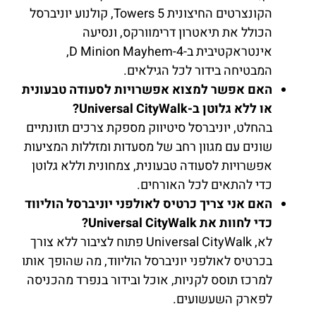
הקונצרטים החיצונית 5 Towers, קולנוע יוניברסל
הכולל את תיאטרון דרימוורקס, ונסיעה
אינטראקטיבית ב-4-D Minion Mayhem,
המבטיחה בידור לכל הגילאים.
האם אפשר למצוא אפשרויות לסעודה טבעונית
או ללא גלוטן ב-Universal CityWalk?
בהחלט, יוניברסל סיטיווק מספקת צרכים תזונתיים
שונים עם מגוון רחב של מסעדות ומזללות המציעות
אפשרויות לסעודה טבעונית, צמחונית וללא גלוטן
כדי להתאים לכל האורחים.
האם אני צריך כרטיס לאולפני יוניברסל הוליווד
כדי לחוות את Universal CityWalk?
לא, Universal CityWalk פתוח לציבור ללא צורך
בכרטיס לאולפני יוניברסל הוליווד, מה שהופך אותו
למרכז תוסס לקניות, אוכל ובידור בנפרד מהכניסה
לפארק השעשועים.