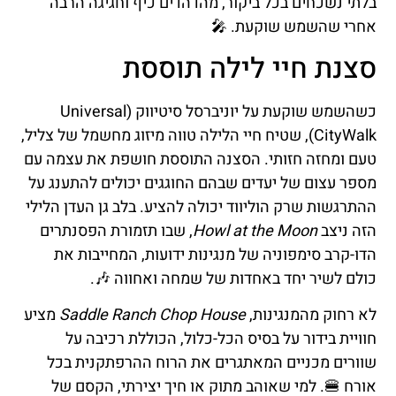
בלתי נשכחים בכל ביקור, מהדהדים כיף וחגיגה הרבה
אחרי שהשמש שוקעת. 🎤
סצנת חיי לילה תוססת
כשהשמש שוקעת על יוניברסל סיטיווק (Universal
CityWalk), שטיח חיי הלילה טווה מיזוג מחשמל של צליל,
טעם ומחזה חזותי. הסצנה התוססת חושפת את עצמה עם
מספר עצום של יעדים שבהם החוגגים יכולים להתענג על
ההתרגשות שרק הוליווד יכולה להציע. בלב גן העדן הלילי
הזה ניצב
Howl at the Moon
, שבו תזמורת הפסנתרים
הדו-קרב סימפוניה של מנגינות ידועות, המחייבות את
כולם לשיר יחד באחדות של שמחה ואחווה 🎶.
לא רחוק מהמנגינות,
Saddle Ranch Chop House
מציע
חוויית בידור על בסיס הכל-כלול, הכוללת רכיבה על
שוורים מכניים המאתגרים את הרוח ההרפתקנית בכל
אורח 🍔. למי שאוהב מתוק או חיך יצירתי, הקסם של