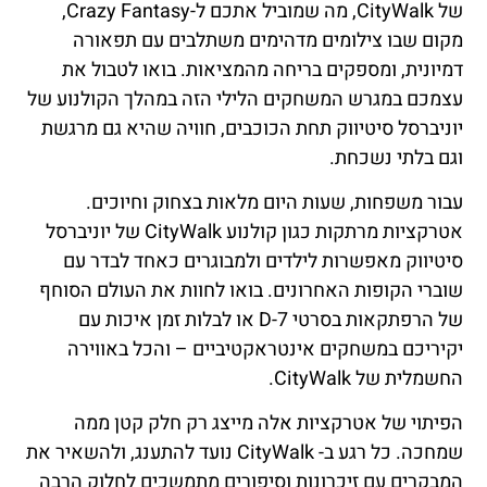
של CityWalk, מה שמוביל אתכם ל-Crazy Fantasy,
מקום שבו צילומים מדהימים משתלבים עם תפאורה
דמיונית, ומספקים בריחה מהמציאות. בואו לטבול את
עצמכם במגרש המשחקים הלילי הזה במהלך הקולנוע של
יוניברסל סיטיווק תחת הכוכבים, חוויה שהיא גם מרגשת
וגם בלתי נשכחת.
עבור משפחות, שעות היום מלאות בצחוק וחיוכים.
אטרקציות מרתקות כגון קולנוע CityWalk של יוניברסל
סיטיווק מאפשרות לילדים ולמבוגרים כאחד לבדר עם
שוברי הקופות האחרונים. בואו לחוות את העולם הסוחף
של הרפתקאות בסרטי 7-D או לבלות זמן איכות עם
יקיריכם במשחקים אינטראקטיביים – והכל באווירה
החשמלית של CityWalk.
הפיתוי של אטרקציות אלה מייצג רק חלק קטן ממה
שמחכה. כל רגע ב- CityWalk נועד להתענג, ולהשאיר את
המבקרים עם זיכרונות וסיפורים מתמשכים לחלוק הרבה