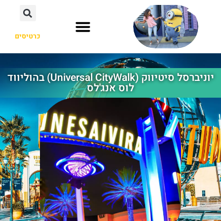
כרטיסים
אוסקה יפן
הוליווד לוס אנג'לס
אורלנדו פלורידה
יוניברסל סיטיווק (Universal CityWalk) בהוליווד
לוס אנג'לס