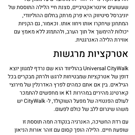
שעשועים אינטראקטיביים, סצנת חיי הלילה התוססת של
יוניברסל סיטיווק היא פרק מרתק בחלום ההוליוודי,
המתחנן שיחקרו אותו ויחוו אותו. וכאמור, גם הקניות
יכולות להימשך אל תוך הערב, ולהתמזג ללא מאמץ עם
אווירת הלילה האנרגטית.
אטרקציות מרגשות
Universal CityWalk בהוליווד הוא שם נרדף למגוון יוצא
דופן של אטרקציות שמבטיחות לרגש ולרתק מבקרים בכל
הגילאים. בין אם אתם כמהים לפרץ האדרנלין של מירוצי
קארטינג מהירים במהירות K1 או מחפשים להתמכר
לעולם הפנטזיה של מפעל השוקולד, ל- CityWalk יש
משהו שיגרום ללב של כולם לפעום.
עם רדת החשיכה, האנרגיה בנקודה חמה תוססת זו
שופעת חיים. הלילה הופך קסום עם זוהר אורות הניאון