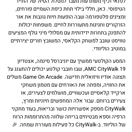
לפנאי וכיף משתרעות מעבר למסלול הטיול של התייר
הטיפוסי. כאן, חללי בילוי תחת כיפת השמיים פורחים,
ומציגים פלטפורמה שבה הופעות חיות גונבות את אור
הזרקורים וחגיגות מתעוררות לחיים. משפחות יכולות
להתפנק בתחרות ידידותית עם מסלולי מיני גולף המציעים
טוויסט שובב למשחק הקלאסי, המשובץ חורים יצירתיים
במוטיב הוליוודי.
המסע הקולנועי ממשיך עם יוניברסל סינמה, אצטדיון
AMC CityWalk 19, שבו חובבי קולנוע יכולים להתענג על
תצוגה אודיו וויזואלית חדישה. Game On Arcade משלים
את החוויה, ומפתה את האורחים עם מטמון משחקי
ארקייד קלאסיים ועכשוויים, מושלמים לצעירים, או
צעירים ברוחם. עבור אלה המחפשים חיוניות ומרץ,
CityWalk מספק אפשרויות כושר ובריאות, בעוד מתקני
הרפיה וספא מבטיחים בריחה שלווה מהתרוממות הרוח
של הוליווד. ב-CityWalk כל פעילות מעוררת שמחה. 🎉