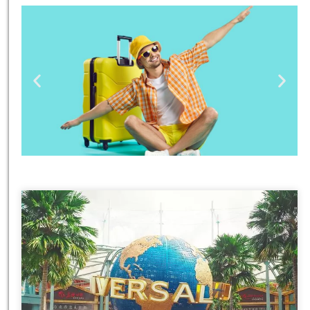
טיסות
מציאת
טיסה זולה?
לחצו
פה!