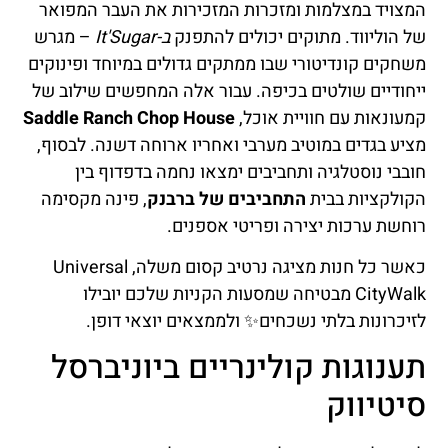
המצויד במצלמות ומזכרות המזכירות את העבר המפואר
של הוליווד. מתוקים יכולים להתפנק
ב-It'Sugar
– מגרש
משחקים קונדיטורי שבו ממתקים גדולים במיוחד ופינוקים
ייחודיים שולטים בכיפה. עבור אלה המחפשים שילוב של
קמעונאות עם חוויית אוכל,
Saddle Ranch Chop House
מציע בגדים במוטיב מערבי ואחריו ארוחה דשנה. לבסוף,
חובבי נוסטלגיה ותחביבים ימצאו נחמה בדפדוף בין
הקולקציות בבית
התחביבים של ברבנק
, פינה מקסימה
רוחשת ערכות יצירה ופריטי אספנים.
כאשר כל חנות מציגה נרטיב קסום משלה, Universal
CityWalk מבטיחה שמסעות הקניות שלכם יובילו
לזיכרונות בלתי נשכחים✨ ולממצאים יוצאי דופן.
תענוגות קולינריים ביוניברסל
סיטיווק