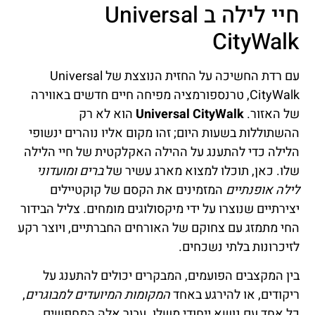
חיי לילה ב Universal
CityWalk
עם רדת החשיכה על החזית הנוצצת של Universal
CityWalk, טרנספורמציה מפיחה חיים חדשים באווירה
של האזור.
Universal CityWalk
הוא לא רק
ההשתוללות בשעות היום; זהו מקום אליו נוהרים ינשופי
הלילה כדי להתענג על ההילה האקלקטית של חיי הלילה
שלו. כאן, תוכלו למצוא מארג עשיר של
ברים ומועדוני
לילה אופנתיים
המזמינים את הקסם של קוקטיילים
יצירתיים שנוצרו על ידי מיקסולוגים מומחים. צליל הבידור
החי מתמזג עם צחוקם של האורחים החברתיים, ויוצר רקע
לזיכרונות בלתי נשכחים.
בין המקצבים הפועמים, המבקרים יכולים להתענג על
ריקודים, או להירגע באחד
המקומות המיועדים למבוגרים
,
כל אחד עם נושא ייחודי משלו. עבור אלה המחפשים