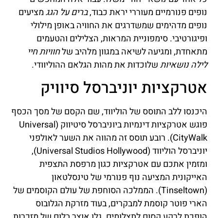
נופים פנורמיים מעוררי יראת כבוד,
ברים על הגג
מציעים
נופים מדהימים שמשדרגים את החוויה באופן מילולי
ופיגורטיבי. סימפוניית המראות, הצלילים והטעמים
מתאחדת, ומגיעה לשיאה במגוון מלהיב של
חוויות חיי
לילה נושאיות
שלוכדות את מהות הגלאם ההוליוודי.
אטרקציות יוניברסל סיוויק
היכנסו ללב התוסס של הוליווד, שם הקסם של מסך הכסף
פוגש אטרקציות דינמיות ביוניברסל סיטיווק (Universal
CityWalk). רובע תוסס זה מהווה את השער לאולפני
יוניברסל הוליווד (Universal Studios Hollywood),
ומזמין אתכם עם אטרקציות כגון מרפסת התצפית
האייקונית המציעה נוף פנורמי של טינסלטאון
(Tinseltown). הממלכה הסוחפת של עולם הקוסמים של
הארי פוטר קוסמת למבקרים, בעוד מזרקת הגלובוס
הופכת לרקע קסום לתצלומים. גלו אוצר בלום של מזכרות