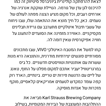
לצאת להרפתקה קולינרית ביוניברסל סיטיווק זה כמו
להיכנס לגן עדן של גורמה. הטיילת שוקקת אנרגיה של
אורחים רעבים, וכל מקום מציע הצצה מפתה לעולם של
טעמים. כאן, כל חיך מוצא את ההתאמה שלו, שבו ניחוח
של עשבי תיבול איטלקיים מתערבב עם גרידת תבלינים
מקסיקניים. האווירה מזמינה את הסועדים להתענג על
חוויה אפיקורסית שאין דומה לה.
קחו למשל את המטבח האיטלקי VIVO, שבו מתכונים
מסורתיים פוגשים יצירתיות מודרנית, והתוצאה היא מנות
ששרות עם אותנטיות וטוויסטים חדשניים. כל ביס
במרגריטוויל יעביר אתכם למקום מפלט על החוף, טאנג
של ליים עם הדגשת פירות ים טריים. בינתיים, הארד רוק
קפה עומד כמקדש לטעמים אמריקאים קלאסיים, מוקף
מזכרות של אגדות מוסיקה.
Karl Strauss Brewing Company מביאה את
ההתלהבות המעוצבת של הבירות המקומיות, בשילוב