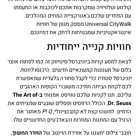
קולנוע וטלוויזיה שמקרבות אתכם לכוכבות או התעמתו
עם הפחדים שלכם באטרקציית המתים המהלכים.
Universal CityWalk מספק מגוון של חוויות
אינטראקטיביות שמבטיחות לרתק את דמיונכם.
חוויות קנייה ייחודיות
לצאת למסע קניות ביוניברסל סיטיווק זה כמו לפתוח אוצר
בלום של תענוגות קמעונאיים חדשים. היכנסו
לחנות
יוניברסל סטודיו
כדי לקבל סחורה בלעדית שמאפשרת
לכם לקחת הביתה חתיכה משוברי הקופות האהובים
עליכם. תנו לקניות שלכם טוויסט אמנותי
ב-The Art of
Dr. Seuss
, הכולל הדפסים ופסלים שובבים שמציתים את
הדמיון. למשהו קצת לא קונבנציונלי,
P! Q
מאתגר את
הרגיל עם המתנות המוזרות והגאדג'טים החדשניים שלו.
חובבי צילום יתענגו על אווירת הוינטג' של
החדר החשוך
,