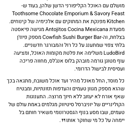
מושלם עם האוכל הקליפורני הדשן שלהן, בעוד ש-
Toothsome Chocolate Emporium & Savory Feast
Kitchen מפנקת את המתוקים עם אלכימיה של קינוחים.
מסעדת Antojitos Cocina Mexicana מגישה פיאסטה
בצלחת, וה-Cowfish Sushi Burger Bar מספק פיוז'ן
בלתי צפוי שמתענג על כל רול והמבורגר חדשניים.
LudoBird משלימה את פלטת מקומות האוכל, ומציעה
עוף מטוגן גורמה מובהק בלוס אנג'לס, מחווה פריכה
ועסיסית לבישול הדרומי.
כל מוסד, החל מאוכל מהיר ועד אוכל משובח, מתגאה בכך
שהוא מספק מגוון טעמים והעדפות תזונתיות, ומבטיח
שאף אורח לא יעזוב ללא חיוך מרוצה. התענוגות
הקולינריים של יוניברסל סיטיווק מגלמים באמת עולם של
טעמים, שבו מסע בנוף הגסטרונומי משאיר חותם בל
יימחה על כל מי שחוקר אותו🍴.