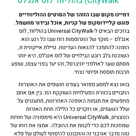
CityWalk) בהוליווד לוס אנג'לס
דמיינו מקום שבו הזוהר של הסרטים ההוליוודיים
פוגש קליידוסקופ של קניות, אוכל ובידור מחשמל
.
ברוכים הבאים ל-Universal CityWalk בהוליווד, לוס
אנג'לס – מוקד של התרוממות רוח שבו כל רגע הוא
הזמנה להתמכר להנאות העדינות. טיילת אייקונית זו,
השוכנת בלב רובע הבילויים של לוס אנג'לס, היא יותר
מסתם שער לאולפני יוניברסל; זהו יעד בפני עצמו, שופע
תרבות תוססת ופיתוי נצחי.
בואו נצא למסע מפואר בעודנו חושפים את האוצרות
החבויים בכוורת הפעילויות השוקקת הזו. בין אם אתם
מחפשים את מגמות האופנה האחרונות, מתענגים על
שלל הטעמים, או רוקדים כל הלילה תחת האורות
הנוצצים, Universal CityWalk היא סימפוניה של חוויות
שמחכות לכם כדי לקחת את ההובלה. אמצו את רוחו של
נווה מדבר אורבני זה והתכוננו להיסחף לעולם של פלא