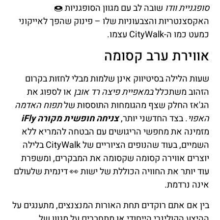
סופגניית וודו
שובה לב עם מגוון הסופגניות 🍩
האקסצנטריות והצבעוניות שלו – פינוק שהפך לאייקוני
כמעט כמו ה-CityWalk עצמו.
אווירת ערב קסומה
שעות הלילה בסיטיווק אינן שלמות מבלי לחזות בקרום
הזהוב משתכלל
במאפיית פיצה רד אובן
או לספוג את
הג'אז החלק שצף מהגומחות התוססות של
תפוח האדמה
האפוי
. בצד החדשני יותר,
צניחה חופשית מקורה iFly
מזמינה את מחפשי הריגושים עם הבטחה להמריא ללא
השמיים, בעוד שהנופים הציוריים של CityWalk בלילה
יוצרים אווירה קסומה שקסומה את המבקרים, ומשפרת
עוד יותר את החוויה הכוללת של ישות 👀 דינמית שלעולם
אינה נרדמת.
בין אם אתם רוקדים תחת האורות המנצנצים, מתענגים על
ההיצע הקולינרי הייחודי או מתחברים על מגוון של