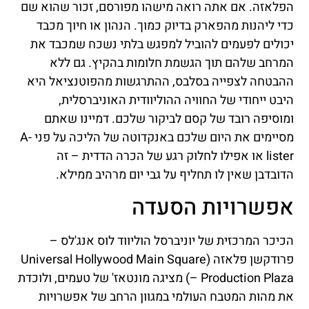
הפלאזה. אם אתה רואה מישהו מפורסם, זכור שהוא שם
כדי ליהנות מהפארק בדיוק כמוך. הנהון או חיוך מכבד
יכולים לפעמים להוביל למפגש בלתי נשכח שמכבד את
המרחב שלהם תוך הגשמת חלומות בהקיץ. גם ללא
ההבטחה לצפייה בסלבס, ההתרגשות מהפוטנציאל היא
היבט ייחודי של החוויה ההוליוודית האוניברסלית,
ומוסיפה רובד של קסם לביקור שלכם. דמיינו שאתם
מסיימים את היום שלכם באנקדוטה של הליכה על פני A-
lister או אפילו לחלוק רגע של הכרה הדדית – זה
הדובדבן שאין לו תחליף על גבי יום מרהיב ממילא.
אפשרויות הסעדה
הכיכר המרכזית של יוניברסל הוליווד לוס אנג'לס –
פרודקשן פלאזה (Universal Hollywood Main Square
– Production Plaza) מציגה מונטאז' של טעמים, ולוכדת
את מהות המטבח העולמי במגוון הרחב של אפשרויות