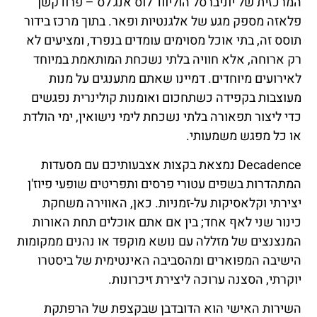
המרכזית של יוניברסל הוליווד לוס אנג'לס – פרודקשן
פלאזה מספק מגע של אלגנטיות ופאר. בתוך מרכז בידור
תוסס זה, בתי אוכל מסוימים עומדים בנפרד, ומציעים לא
רק ארוחה, אלא חוויה בלתי נשכחת המותאמת במיוחד
לאירועים מיוחדים. דמיינו שאתם מתענגים על מנות
מעוצבות בקפידה כשתחכום ואומנות קולינרית נפגשים
כדי ליצור תפאורה בלתי נשכחת לימי נישואין, ימי הולדת
או כל מפגש משמעותי.
Decadence נמצאת בקצות אצבעותיכם עם מסעדות
המתהדרות בשפים עטורי פרסים ותפריטים שופעי פיוז'ן
יצירתי וקלאסיקות על-זמניות. כאן, האווירה משחקת
כינור שני לאף אחד; בין אם אתם אוכלים תחת האורות
המנצנצים של מזללה עם נושא מוקפד או נהנים ממקומות
הישיבה המפוארים ומהסביבה האינטימית של ביסטרו
יוקרתי, הסצנה ערוכה ליצירת זיכרונות.
השירות האישי הוא הדובדבן שבקצפת של הרפתקת