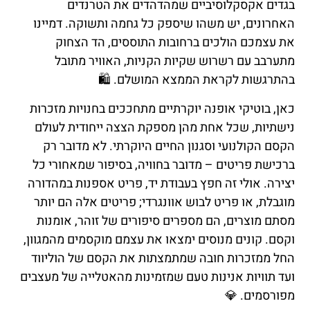
בגדים אקסקלוסיביים שמהדהדים את הטרנדים
האחרונים, יש משהו שיספק כל גחמה ותשוקה. דמיינו
את עצמכם הולכים ברחובות התוססים, הד הצחוק
מתערבב עם רשרוש שקיות הקניות, האוויר מתובל
בהתרגשות לקראת הממצא המושלם. 🛍️
כאן, בוטיקי אופנה יוקרתיים מתחככים בחנויות מזכרות
נישתיות, שכל אחת מהן מספקת הצצה ייחודית לעולם
הקסם הקולנועי וסגנון החיים היוקרתי. לא מדובר רק
ברכישת פריטים – מדובר בחוויה, בסיפור שמאחורי כל
יצירה. אולי זה חפץ בעבודת יד, פריט אספנות במהדורה
מוגבלת, או פריט לבוש אוונגרדי; פריטים אלה הם יותר
מסתם מוצרים, הם מספרים סיפורים של זוהר, אומנות
וקסם. קונים מנוסים ימצאו את עצמם מוקסמים מהמגוון,
החל ממזכרות חובה שמתמצתות את הקסם של הוליווד
ועד תוויות אנינות טעם שמזמינות מהאטלייה של מעצבים
מפורסמים. 💎