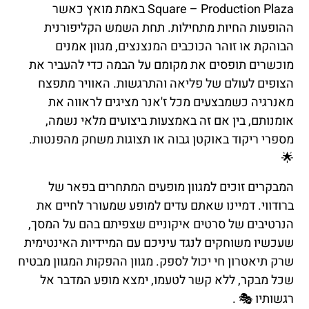
Square – Production Plaza באמת מואץ כאשר
ההופעות החיות מתחילות. תחת השמש הקליפורנית
הבוהקת או זוהר הכוכבים המנצנצים, מגוון אמנים
מוכשרים תופסים את מקומם על הבמה כדי להעביר את
הצופים לעולם של פליאה והתרגשות. האוויר מתפצח
מאנרגיה כשמבצעים מכל ז'אנר מציגים לראווה את
אומנותם, בין אם זה באמצעות ביצועים מלאי נשמה,
מספרי ריקוד באוקטן גבוה או תצוגות משחק מהפנטות.
🌟
המבקרים זוכים למגוון מופעים המתחרים בפאר של
ברודווי. דמיינו שאתם עדים למופע שמעורר לחיים את
הנרטיבים של סרטים איקוניים שצפיתם בהם על המסך,
שעכשיו משוחקים לנגד עיניכם עם המיידיות האינטימית
שרק תיאטרון חי יכול לספק. מגוון ההפקות המגוון מבטיח
שכל מבקר, ללא קשר לטעמו, ימצא מופע המדבר אל
רגשותיו 🎭 .