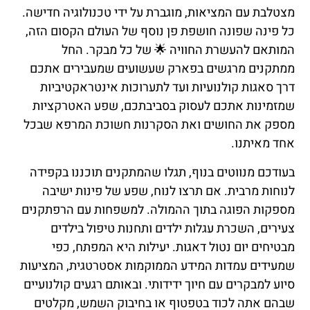
מצטלבת עם המציאות, מוגברת על ידי טכנולוגיה חדישה.
כל פינה שפונה חושפת פן נוסף של העולם הקסום הזה,
המותאם להעשרת החוויה 🌟 של כל מבקר. החל
ממתקנים מרגשים בפארק שעשועים שמעבירים אתכם
דרך סאגות קולנועיות ועד לתערוכות אינטראקטיביות
שמזמינות אתכם לעסוק בסביבתכם, שפע האטרקציות
מספק את החושים ואת הסקרנות חשוכת המרפא שבכל
אחד מאיתנו.
בעודכם מנווטים בנוף, תגלו שהמתקנים תוכננו בקפידה
לנוחות מרבית. אם תרצו לנוח, שפע של פינות ישיבה
מספקות הפוגה בתוך ההמולה. למשפחות עם הרפתקנים
צעירים, השכרת עגלות ילדים ותחנות טיפול בילדים
מבטיחים יום נטול דאגות. יעילות היא המפתח, כפי
שמעידים עמדות המידע הממוקמות אסטרטגית, המציעות
סיוע למבקרים עם חיוך ידידותי. ובאותם רגעים קולנועיים
שבהם אתה לכוד בטפטוף או בחיבוק השמש, מקלטים