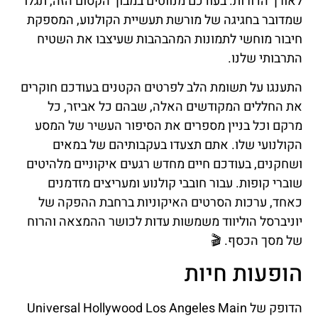
לאורך הדורות. בעודכם מנווטים במבוך הקסום הזה, תגלו
שמדובר בחגיגה של מורשת תעשיית הקולנוע, המספקת
חיבור מוחשי לתמונות המהבהבות שעיצבו את השטיח
התרבותי שלנו.
התענגו על תשומת הלב לפרטים הקטנים בעודכם חוקרים
את החללים המקודשים האלה, שבהם כל אביזר, כל
מרקם וכל בניין מספרים את הסיפור העשיר של המסע
הקולנועי שלו. אתם תצעדו בעקבותיהם של במאים
ושחקנים, בעודכם חיים מחדש רגעים איקוניים מלהיטים
שוברי קופות. עבור חובבי קולנוע ומעריצים מזדמנים
כאחד, ערכות הסרטים האיקוניות ברחבת ההפקה של
יוניברסל הוליווד משמשות עדות לכושר ההמצאה והרוח
של מסך הכסף. 🎬
הופעות חיות
הדופק של Universal Hollywood Los Angeles Main