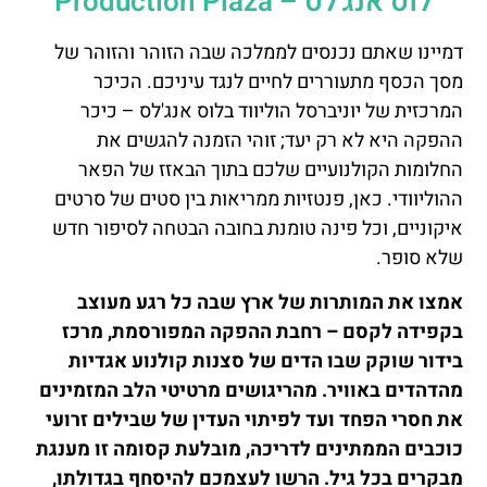
לוס אנג'לס – Production Plaza
דמיינו שאתם נכנסים לממלכה שבה הזוהר והזוהר של
מסך הכסף מתעוררים לחיים לנגד עיניכם. הכיכר
המרכזית של יוניברסל הוליווד בלוס אנג'לס – כיכר
ההפקה היא לא רק יעד; זוהי הזמנה להגשים את
החלומות הקולנועיים שלכם בתוך הבאזז של הפאר
ההוליוודי. כאן, פנטזיות ממריאות בין סטים של סרטים
איקוניים, וכל פינה טומנת בחובה הבטחה לסיפור חדש
שלא סופר.
אמצו את המותרות של ארץ שבה כל רגע מעוצב
בקפידה לקסם – רחבת ההפקה המפורסמת, מרכז
בידור שוקק שבו הדים של סצנות קולנוע אגדיות
מהדהדים באוויר. מהריגושים מרטיטי הלב המזמינים
את חסרי הפחד ועד לפיתוי העדין של שבילים זרועי
כוכבים הממתינים לדריכה, מובלעת קסומה זו מענגת
מבקרים בכל גיל. הרשו לעצמכם להיסחף בגדולתו,