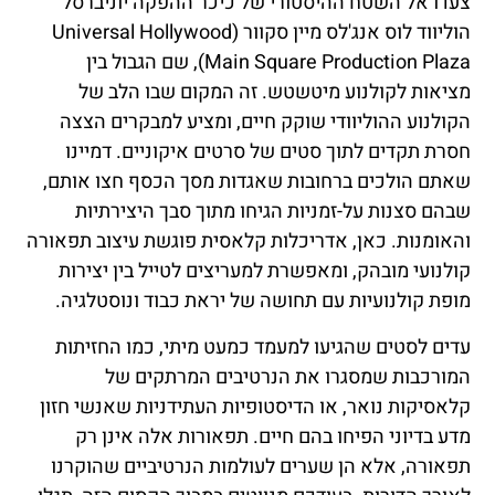
צעדו אל השטח ההיסטורי של כיכר ההפקה יוניברסל
הוליווד לוס אנג'לס מיין סקוור (Universal Hollywood
Main Square Production Plaza), שם הגבול בין
מציאות לקולנוע מיטשטש. זה המקום שבו הלב של
הקולנוע ההוליוודי שוקק חיים, ומציע למבקרים הצצה
חסרת תקדים לתוך סטים של סרטים איקוניים. דמיינו
שאתם הולכים ברחובות שאגדות מסך הכסף חצו אותם,
שבהם סצנות על-זמניות הגיחו מתוך סבך היצירתיות
והאומנות. כאן, אדריכלות קלאסית פוגשת עיצוב תפאורה
קולנועי מובהק, ומאפשרת למעריצים לטייל בין יצירות
מופת קולנועיות עם תחושה של יראת כבוד ונוסטלגיה.
עדים לסטים שהגיעו למעמד כמעט מיתי, כמו החזיתות
המורכבות שמסגרו את הנרטיבים המרתקים של
קלאסיקות נואר, או הדיסטופיות העתידניות שאנשי חזון
מדע בדיוני הפיחו בהם חיים. תפאורות אלה אינן רק
תפאורה, אלא הן שערים לעולמות הנרטיביים שהוקרנו