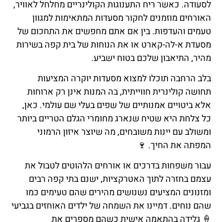
לסעודה. כאשר ריח התענוגות הקולינריים מחלחל לאוויר,
האורחים מוזמנים לחקור מסעדות המתאימות למגוון
טעמים והעדפות. בין אם אתם מחפשים את התחכום של
מסעדת א-לה-קארט או את הנוחות של בית קפה בשירות
מהיר, התיאבון שלכם בטוח ישביע.
בלב הרחבה תוכלו למצוא מסעדות יוקרה המציעות
תחושה קולינרית חווייתית, בה המנות אינן רק ארוחות
אלא ביטויים אמנותיים של שפים בעלי שם עולמי. כאן,
כל צלחת היא שטיח שנארג מחומרי הגלם הטריים ביותר
ומשולב עם יינות משובחים, מה שיוצר איזון הרמוני
המפתה את החיך. 🍷
עבור משפחות בדרכים או אורחים הלהוטים לטבול את
עצמם בחזרה לתוך האטרקציות, ישנם בתי קפה רבים
ומזנונים המציעים נשנושים מהירים שהם טעימים כמו
שהם נוחים. דמיינו את השמחה של ילדים האוחזים בגביעי
🍦 גלידה בהתאמה אישית כשהם מספרים את