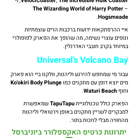
The Incredible Hulk Coaster
,
VelociCoaster
, ו-
The Wizarding World of Harry Potter
–
.
Hogsmeade
איי ההרפתקאות ידועות ברכבות הרים עוצמתיות
ונופים עוצרי נשימה, מה שהופך את הפארק לפופולרי
במיוחד בקרב חובבי האדרנלין.
Universal’s Volcano Bay
עבור מי שמחפש להירגע וליהנות, וולקנו ביי הוא פארק
מים יוצא דופן עם מתקנים כמו
Ko’okiri Body Plunge
וחוף
Waturi Beach
.
הפארק כולל טכנולוגיית
TapuTapu
שמאפשרת
למבקרים לשריין מתקנים באופן וירטואלי וליהנות
מהחוויה מבלי לחכות בתור.
יתרונות כרטיס האקספלורר ביוניברסל