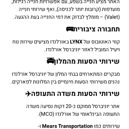
האתר מציע חנייה בשפע, עם אפשרויות חנייה רגילות,
מועדפות (קרובות יותר לכניסה), ואף שירותי חנייה
(Valet) – מומלץ לבדוק את דמי החנייה בעת ההגעה.
תחבורה ציבורית🚌
קווי האוטובוס של
LYNX
באורלנדו מציעים שירות נוח
ויעיל המוביל לאזור יוניברסל אורלנדו.
שירותי הסעות מהמלון🚎
מבקרים המתארחים בבתי המלון של יוניברסל אורלנדו
נהנים משירותי הסעות חינמיים בין המלונות לפארקים.
שירותי הסעות משדה התעופה✈️
אתר יוניברסל ממוקם כ-20 דקות נסיעה משדה
התעופה הבינלאומי של אורלנדו (MCO).
שירותים כמו
Mears Transportation
ו-