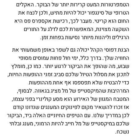
הטמפרטורות המעט קרירות יותר של הבוקר. האקלים
הטרופי של סינגפור יכול להיות מתיש, ולכן לנצח את
החום הוא קריטי. מעבר לכך, רכישת אקספרס פס היא
השקעה מצוינת, המאפשרת לכם לדלג על התורים
הרגילים וליהנות מיותר נסיעות בפחות זמן.
הבנת דפוסי הקהל יכולה גם לשפר באופן משמעותי את
החוויה שלך. בדרך כלל, ימי חול פחות עמוסים מסופי
שבוע, מה שהופך את הביקור לרגוע יותר. כמו כן, מומלץ
לתכנן את מסלול הטיול שלכם סביב זמני ההופעות החיות,
כדי להבטיח שלא תפספסו אף אחת מההופעות
המרהיבות שהמיקסטייפ של מל מציג בגאווה. לבסוף,
המטבח המגוון של האירוע הוא מסע קולינרי בפני עצמו,
אז זכרו להשאיר מקום לפינוקים המענגים שנדונו קודם
לכן במדריך שלנו. עם הטיפים החיוניים האלה ביד, הביקור
שלכם במיקסטייפ של מל חייב להיות הרמוני, מענג ובלתי
נשכח.