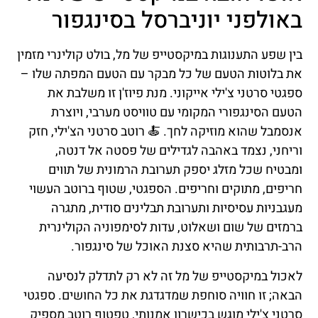
באולפני יוניברסל בסינגפור
בין שפע התענוגות במיקסטייפ של מל, בולט קולינרי מזמין
את בלוטות הטעם של כל מבקר עם הטעם המפתה שלו –
ספגטי סרטני צ'ילי אייקוני. מנת פיוז'ן זו משלבת את
הטעם הסינגפורי המקומי עם טוויסט מערבי, ויוצרת
אנסמבל שהוא מוזיקה לחך. 🍝 רוטב סרטני הצ'ילי, חזק
וריחני, נצמד באהבה לגדילים של פסטה אל דנטה,
ומבטיח שכל מזלג יספק תערובת הרמונית של תווים
חריפים, מתוקים וחריפים. הספגטי, שטוף ברוטב העשוי
מעגבניות עסיסיות ותערובת תבלינים סודית, מתגרה
ברמזים של שום ושאלוט, עדות לסימפוניה הקולינרית
הרב-תרבותית שהיא סצנת האוכל של סינגפור.
לאכול במיקסטייפ של מל זה לא רק לתדלק לנסיעה
הבאה; זו חוויה סוחפת שמדגדגת את כל החושים. ספגטי
סרטני צ'ילי מוגש בכישרון אמנותי, טפטוף רוטב מספיק