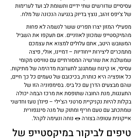
עסיסיים שדורשים שתי ידיים ותשומת לב ועד לערימות
של צ'יפס זהוב, נוצץ בדיוק בנגיעה הנכונה של מלח.
מפעילי המזון יצרו תפריט ששר לנשמה לא פחות
מהמיקסטייפ שמכוון לאוזניים. אם תעקפו את השביל
המשובש היטב, אתם עלולים למצוא את עצמכם
מתמכרים ליצירות ייחודיות – דמיינו, אולי, פיצה
שמשלבת את שורשיה המסורתיים עם טוויסט מקומי
עסיסי, או קינוח שמתגנב לתערובת מדהימה של מתיקות.
כל אופציה היא כותרת, בכיכובם של טעמים כל כך חיים,
שהם מבצעים הדרן עם כל ביס. בסימפוניה הזו של
התענגות, מנת החובה שתופסת את מרכז הבמה יכולה
בקלות להיות נקניקיית סרטני הצ'ילי – פיוז'ן נועז וחדשני
שמתכתב עם טעם חריף ומתוק של מנה סינגפורית
אייקונית עטופה בצורה 🌭 נוחה ונעימה לקהל.
טיפים לביקור במיקסטייפ של