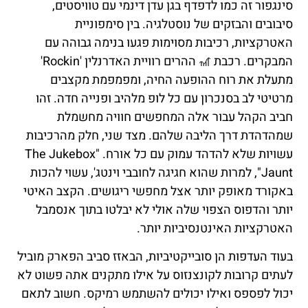
סינגפור זה כמו לדפדף בגן עדן דינמי עם טוויסטים,
סיבובים והבזקים של נוסטלגיה. בין סימפוניית
האטרקציות, רכיבות מסוימות פגעו בנימה גבוהה עם
המבקרים. רכבת 🎢 ההרים רוויית האדרנלין 'Rockin'
מתעלת את רוח ההופעה החיה, ומפמפמת מקצבים
מרטיטי לב בסנכרון עם כל לופ מלהיב ופנייה חדה. זהו
חביב הקהל עבור אלה המחפשים חוויה מחשמלת
שמהדהדת דרך הליבה שלהם. מצד שני, חלק מהרכיבות
עשויות שלא להדהד עמוק עם כל אורח. "The Jukebox
Jaunt", למרות שהוא חגיגה לחובבי וינטג', עשוי להכות
באקורד מאופק יותר אצל מחפשי ריגושים. הקצב האיטי
יותר והדפוס הצפוי שלה אולי לא יבלטו בתוך אנסמבל
האטרקציות האינטנסיביות יותר.
בעוד העדפות הן סובייקטיביות, הבאזז סביב הפארק מוביל
לעתים קרובות לקונצנזוס על אילו מתקנים אתה פשוט לא
יכול לפספס ואילו יכולים להשתמש רמיקס. חשוב לתאם