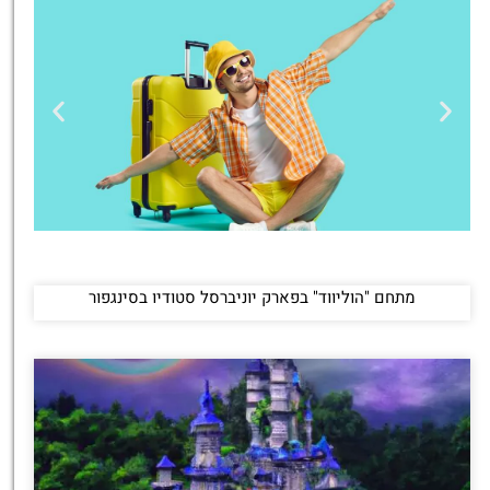
טיסות
מתחם "הוליווד" בפארק יוניברסל סטודיו בסינגפור
מציאת
טיסה זולה?
לחצו
פה!