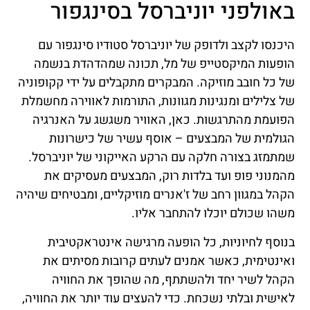
באולפני יוניברסל בסינגפור
היכנסו לקצב ולדופק של יוניברסל סטודיו סינגפור עם
הופעות המיקסטייפ של מל, תכונה שמהדהדת בנשמה
של כל חובב מוזיקה. המבקרים מתקבלים על ידי קקופוניה
של צלילים ומנגינות מגוונות, התורמות לאווירה מחשמלת
הפועמת מהתרגשות. כאן, האוויר משגשג על האנרגיה
הגולמית של המבצעים – אוסף עשיר של כישרונות
שמתמזג בצורה חלקה עם הרקע האייקוני של יוניברסל.
מהמנוני פופ ועד בלדות רוק, המבצעים מעסיקים את
הקהל במגוון רחב של ז'אנרים מוזיקליים, ומבטיחים שיהיה
משהו שכולם יוכלו להתחבר אליו.
בנוסף לחיוניות, כל הופעה מרגישה אינטראקטיבית
ואינטימית, כאשר אמנים לעתים קרובות מסיתים את
הקהל לשיר יחד ולהשתתף, מה שהופך את החוויה
לאישית ובלתי נשכחת. כדי להעצים עוד יותר את החוויה,