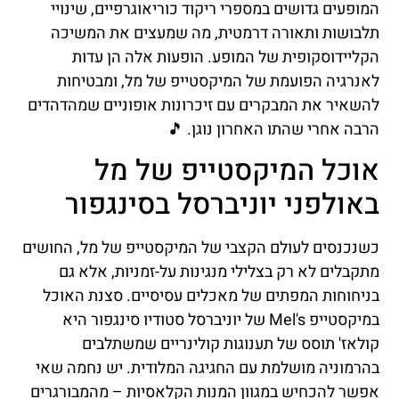
המופעים גדושים במספרי ריקוד כוריאוגרפיים, שינויי
תלבושות ותאורה דרמטית, מה שמעצים את המשיכה
הקליידוסקופית של המופע. הופעות אלה הן עדות
לאנרגיה הפועמת של המיקסטייפ של מל, ומבטיחות
להשאיר את המבקרים עם זיכרונות אופוניים שמהדהדים
הרבה אחרי שהתו האחרון נוגן. 🎵
אוכל המיקסטייפ של מל
באולפני יוניברסל בסינגפור
כשנכנסים לעולם הקצבי של המיקסטייפ של מל, החושים
מתקבלים לא רק בצלילי מנגינות על-זמניות, אלא גם
בניחוחות המפתים של מאכלים עסיסיים. סצנת האוכל
במיקסטייפ Mel's של יוניברסל סטודיו סינגפור היא
קולאז' תוסס של תענוגות קולינריים שמשתלבים
בהרמוניה מושלמת עם החגיגה המלודית. יש נחמה שאי
אפשר להכחיש במגוון המנות הקלאסיות – מהמבורגרים