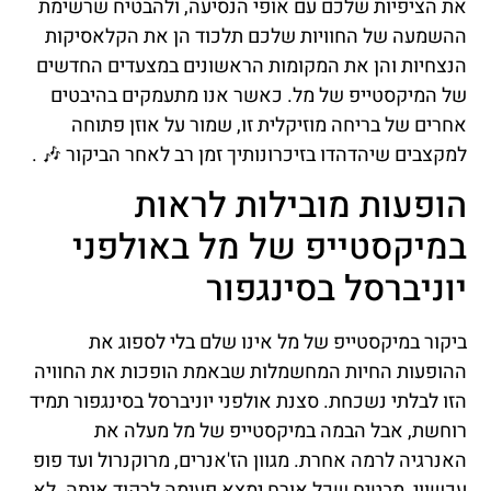
את הציפיות שלכם עם אופי הנסיעה, ולהבטיח שרשימת
ההשמעה של החוויות שלכם תלכוד הן את הקלאסיקות
הנצחיות והן את המקומות הראשונים במצעדים החדשים
של המיקסטייפ של מל. כאשר אנו מתעמקים בהיבטים
אחרים של בריחה מוזיקלית זו, שמור על אוזן פתוחה
למקצבים שיהדהדו בזיכרונותיך זמן רב לאחר הביקור 🎶 .
הופעות מובילות לראות
במיקסטייפ של מל באולפני
יוניברסל בסינגפור
ביקור במיקסטייפ של מל אינו שלם בלי לספוג את
ההופעות החיות המחשמלות שבאמת הופכות את החוויה
הזו לבלתי נשכחת. סצנת אולפני יוניברסל בסינגפור תמיד
רוחשת, אבל הבמה במיקסטייפ של מל מעלה את
האנרגיה לרמה אחרת. מגוון הז'אנרים, מרוקנרול ועד פופ
עכשווי, מבטיח שכל אורח ימצא פעימה לרקוד איתה. לא