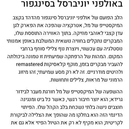
באולפני יוניברסל בסינגפור
הלב הפועם של אולפני יוניברסל סינגפור מהדהד בקצב
המיקסטייפ של מל, אטרקציה שהפכה את הפארק לגן
עדן קצבי לאוהבי מוזיקה. בתוך האווירה התוססת שלו,
המבקרים נתקלים בחוויה נושאית המשלבת באופן אמנותי
נוסטלגיה עם עכשווי, ויוצרת נוף צלילי סוחף ברחבי
המקום. המהות של הרפתקה שמיעתית זו טמונה ביכולתה
להעביר מבקרים בזמן, מוקף קלאסיקות remastered
ולהיטים מודרניים. זה לא רק מסע שמיעתי; זהו מיזוג
הרמוני של מראות, צלילים ותחושות.
ההשפעה של המיקסטייפ של מל חורגת מעבר לבידור
גרידא; הוא יוצר חיבור רגשי, כאשר כל ביט ומנגינה
חוצבים נישה בלתי נשכחת בלב הקהל שלו. הפיתוי
הדינמי הזה הוא בחלקו מה שהופך את הצלילה לביקורת
לקריטית; הוא מקיף לא רק את הטיול הפיזי אלא גם את