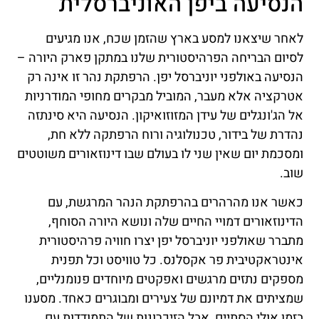
הנסיעה ביפן האוניברסלית
לאחר שיצאנו למסע בארץ שהזמן שכח, אנו מגיעים
לסיום הבריחה הפרהיסטורית שלנו במתקן פארק היורה –
הנסיעה באולפני יוניברסל יפן. הרפתקת נהר זו אינה רק
אטרקציה אלא מעבר, המוביל מבקרים מחופי המודרניות
אל הג'ונגלים של עידן המזוזואיקון. הנסיעה היא סינתזה
נהדרת של בידור, טכנולוגיה ורוח הרפתקה ללא חת,
ומסכמת יום שאין שני לו בעולם שבו דינוזאורים משוטטים
שוב.
כאשר אנו מהרהרים בהרפתקת הנהר המרגשת, עם
הדינוזאורים דמויי החיים שלה ונושא היורה הסוחף,
מתברר שאולפני יוניברסל יפן יצרו חוויה פרהיסטורית
אינטראקטיבית פר אקסלנס. כל טוויסט וכל תפנית
מספקים נתזים מרגשים ואפקטים מיוחדים פנומנליים,
שמציתים את דמיונם של צעירים ומבוגרים כאחד. מסענו
בזמן אולי הסתיים, אבל הזיכרונות של התמודדות עם