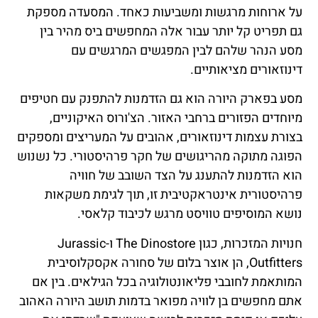
על ארוחות מרגשות ומשביעות כאחד. המסעדה מספקת
גם תפריט קל יותר עבור אלה המחפשים ביס מהיר בין
מסע הנהר שלהם לבין המפגשים המרגשים עם
דינוזאורים מציאותיים.
מסע בפארק היורה הוא גם הזדמנות להתפנק עם חטיפים
מיוחדים הפזורים ברחבי האזור. הצ'ורוס האיקוניים,
בצורת עצמות דינוזאורים, אהובים על המעריצים ומספקים
הפוגה מתוקה מהריגושים של חקר פרהיסטורי. כל נשנוש
הוא הזדמנות להתענג על הצד השובב של חוויה
פרהיסטורית אינטראקטיבית זו, תוך לגימת משקאות
נושא המוסיפים טוויסט מרגש לכיבוד קלאסי.
חנויות המזכרות, כגון The Dinostore ו-Jurassic
Outfitters, הן אוצר בלום של סחורה אקסקלוסיבית
המותאמת לחובבי פליאונטולוגיה בכל הגילאים. בין אם
אתם מחפשים בן לוויה מפואר בדמות תושב היורה האהוב