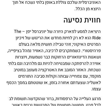
האוניברסלית שלכם צוללת באופן בלתי נשכח אל תוך
היוצא מן הכלל.
חווית נסיעה
היציאה למסע לפארק היורה של יוניברסל יפן – The
Ride הוא לא רק לחיות מחדש את הריגוש של זיכיון
הסרטים האיקוני; זוהי טבילה חושית מלאה בעולם
פרהיסטורי. כשמתקרבים לרכיבה, האוויר נמהל בציפייה,
ושאגות הדינוזאורים הרחוקות כבר נשמעות, ויוצרות
אווירה להרפתקה שמבטיחה להיות גם מלהיבה וגם בלתי
נשכחת. האזור הסובב את האטרקציה מעוצב במוטיב
מוקפד, עם צמחייה עבותה וקולות סביבה התורמים
לאשליה שצעדתם אחורה בזמן, או שוטטתם במסך הכסף
עצמו.
מרגע העלייה על הרפסודות, ברור שהוקדשה תשומת לב
לכל פרט. תחושה מוחשית של התרגשות נבנית כאשר