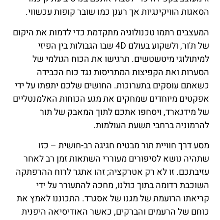
הסאגות הוויקינגיות אך רענן כמו שובר קופות עכשווי.
המעצבים רתמו טכנולוגיה מתקדמת כדי לדמות את היקום
של ת'ור, ולשקוע בעולם 4D שבו הגבולות בין הפיזי
למיתולוגי מיטשטשים. תרגישו את הכוח הגולמי של
הסערות ואת הקפיצות המתריסות נגד כוח הכבידה
כשאתם עוסקים בתערוכות. החושים שלכם יתפתו על ידי
אפקטים מיוחדים שמחקים את מגע הכוחות האלמנטליים
של מידגארד, ויסחפו אתכם לתוך המאבק של תור
להרמוניה ברחבי תשעת העולמות.
מסע דרך חוויית תור מבטיח חגיגה רב-חושית – כזו
שתהיה נושא לסיפורים מעוררי השתאות זמן רב לאחר
עזיבתכם. זו לא רק אטרקציה; זהו אתגר לרוח ההרפתקה
השוכבת רדומה בתוך כולנו, מחכה להתעורר על ידי
קריאתו הרועמת של מגנו של אסגרד. התכוננו לאמץ את
כוחם של הרעמים והברקים, כאשר האודיסיאה היפנית