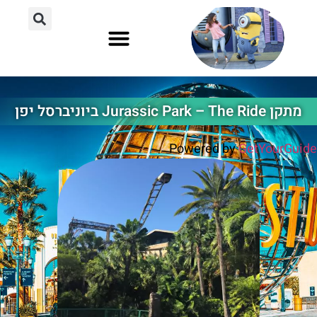
אוסקה יפן
הוליווד לוס אנג'לס
אורלנדו פלורידה
מתקן Jurassic Park – The Ride ביוניברסל יפן
Powered by
GetYourGuide