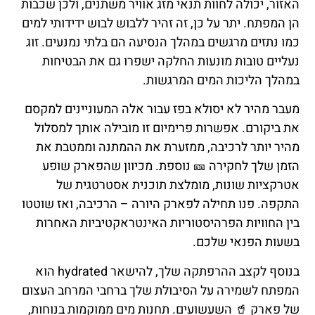
האזור, יכולה לחוות תנאי מזג אוויר משתנים, ולכן שכבות
הן המפתח. יתר על כן, זה זהיר ללבוש לבוש ידידותי למים
כמו נתזים מרגשים במהלך הנסיעה הם בלתי נמנעים. זוג
נעליים טובות מונעות החלקה ישפרו גם את הבטיחות
במהלך הליכות המים המרגשות.
מעבר מהיר לא יסולא בפז עבור אלה המעוניינים למקסם
את ביקורם. אפשרות פרימיום זו מובילה אותך למסלול
מהיר יותר לרכיבה, ממזערת את ההמתנה וממטבת את
הזמן שלך לחקירה 🎫 נוספת. מכיוון שהפארק שופע
אטרקציות שונות, מומלצת תוכנית אסטרטגית של
התקפה. פנו תחילה לפארק היורה – הרכיבה, ואז שוטטו
בין החוויות הפרהיסטוריות האינטראקטיביות האחרות
בשעות הפנאי שלכם.
בנוסף לקצב ההרפתקה שלך, להישאר hydrated הוא
המפתח לשמירה על הסיבולת שלך ברחבי המרחב העצום
של פארק 🥤 השעשועים. תחנות מים ממוקמות בנוחות,