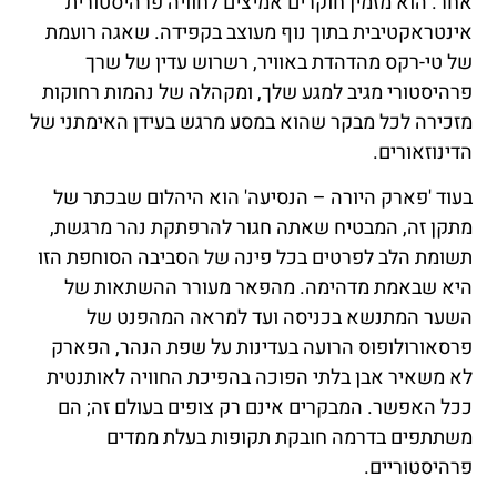
אחר. הוא מזמין חוקרים אמיצים לחוויה פרהיסטורית
אינטראקטיבית בתוך נוף מעוצב בקפידה. שאגה רועמת
של טי-רקס מהדהדת באוויר, רשרוש עדין של שרך
פרהיסטורי מגיב למגע שלך, ומקהלה של נהמות רחוקות
מזכירה לכל מבקר שהוא במסע מרגש בעידן האימתני של
הדינוזאורים.
בעוד 'פארק היורה – הנסיעה' הוא היהלום שבכתר של
מתקן זה, המבטיח שאתה חגור להרפתקת נהר מרגשת,
תשומת הלב לפרטים בכל פינה של הסביבה הסוחפת הזו
היא שבאמת מדהימה. מהפאר מעורר ההשתאות של
השער המתנשא בכניסה ועד למראה המהפנט של
פרסאורולופוס הרועה בעדינות על שפת הנהר, הפארק
לא משאיר אבן בלתי הפוכה בהפיכת החוויה לאותנטית
ככל האפשר. המבקרים אינם רק צופים בעולם זה; הם
משתתפים בדרמה חובקת תקופות בעלת ממדים
פרהיסטוריים.