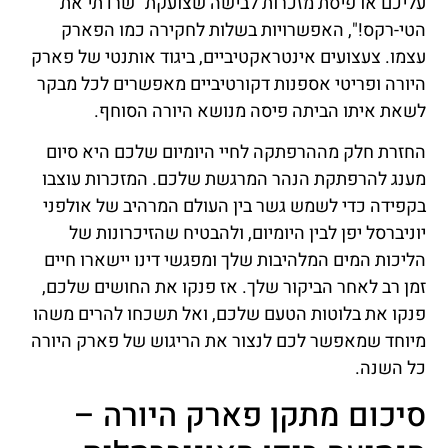
עליכם או פיסת מזכרות לבישה שצועקת "שרדתי את
הטי-רקס!", האפשרויות בשלות לחקירה כמו הפארק
עצמו. צעצועים אינטראקטיביים, ביגוד אותנטי של פארק
היורה ופריטי אספנות דקורטיביים מאפשרים לכל מבקר
לשאת איתו הביתה פיסה מנושא היורה הסוחף.
החזרת חלק מההרפתקה לחיי היומיום שלכם היא סיום
מענג להרפתקת הנהר המרגשת שלכם. המזכרות עוצבו
בקפידה כדי לשמש גשר בין העולם המרהיב של אולפני
יוניברסל יפן לבין היומיום, ולהבטיח שהזיכרונות של
הליכות המים המלהיבות שלך ומפגשי דינו יישארו חיים
זמן רב לאחר הביקור שלך. אז פנקו את החושים שלכם,
פנקו את בלוטות הטעם שלכם, ואל תשכחו להרים משהו
מיוחד שמאפשר לכם לנצור את הריגוש של פארק היורה
כל השנה.
סיכום מתקן פארק היורה –