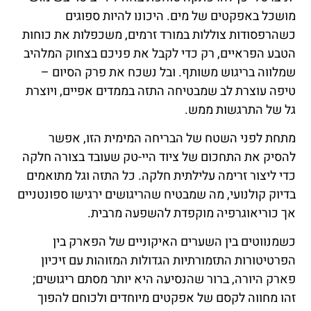
מושכל באפקטים של מים. היכונו להיות ספוגים
כשהרפסודות צוללות במורד זרמים, משכפלות את כוחות
הטבע הפראיים, רק כדי לקבל את פניכם בצחוק המלהיב
שמלווה בריגוש משותף. ובל נשכח את פרק הסיום –
טיפה עוצרת לב שמבטיחה התזה בממדים אפיים, ויוצרת
גל של התרגשות ממש.
מתחת לפני השטח של הבריחה המימית הזו, אפשר
להסיק את התחכום של ציוד היי-טק שעובד בצורה חלקה
כדי ליצור זרימה עלילתית חלקה. כל התזה וגל מתואמים
בדיוק קולנועי, מה שמבטיח שהריגושים ירגישו ספונטניים
אך כוריאוגרפיה מוקפדת להשפעה מרבית.
כשמנווטים בין השערים האיקוניים של הפארק בין
הפרטיטורות התזמורתיות הגדולות המזוהות עם זיכיון
פארק היורה, ברור שהנסיעה היא יותר מסתם ריגושים;
זהו מחווה לקסם של אפקטים מיוחדים ולכוחם להפוך