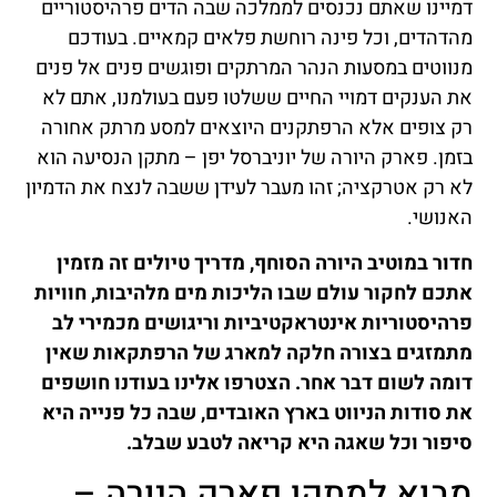
דמיינו שאתם נכנסים לממלכה שבה הדים פרהיסטוריים
מהדהדים, וכל פינה רוחשת פלאים קמאיים. בעודכם
מנווטים במסעות הנהר המרתקים ופוגשים פנים אל פנים
את הענקים דמויי החיים ששלטו פעם בעולמנו, אתם לא
רק צופים אלא הרפתקנים היוצאים למסע מרתק אחורה
בזמן. פארק היורה של יוניברסל יפן – מתקן הנסיעה הוא
לא רק אטרקציה; זהו מעבר לעידן ששבה לנצח את הדמיון
האנושי.
חדור במוטיב היורה הסוחף, מדריך טיולים זה מזמין
אתכם לחקור עולם שבו הליכות מים מלהיבות, חוויות
פרהיסטוריות אינטראקטיביות וריגושים מכמירי לב
מתמזגים בצורה חלקה למארג של הרפתקאות שאין
דומה לשום דבר אחר. הצטרפו אלינו בעודנו חושפים
את סודות הניווט בארץ האובדים, שבה כל פנייה היא
סיפור וכל שאגה היא קריאה לטבע שבלב.
מבוא למתקן פארק היורה –