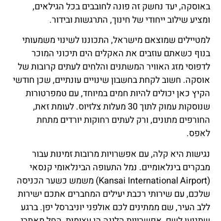
באוסקה, יעד נחשק זה פונה לחובבים בכל הגילאים,
ומציע שילוב ייחודי של חינוך, התרגשות ובידור.
למטיילים שמוצאם מישראל, התכוננו לשינוי משמעותי
בנוף כשאתם עוזבים את האקלים הים תיכוני המוכר
לדפוסי מזג האוויר המשתנים והלחים לעתים קרובות של
אוסקה. חשוב לקחת בחשבון שינויים עונתיים, שכן חודשי
הקיץ כאן יכולים להיות חמים במיוחד, עם טמפרטורות
שנוסקות עמוק לתוך 30 מעלות צלזיוס. לעומת זאת,
החורפים מתונים, ורק לעתים רחוקות יורדים מתחת
לאפס.
נגישות היא קלה, עם אפשרויות מרובות זמינות עבור
מבקרים בינלאומיים. נמל התעופה הבינלאומי קנסאי
(Kansai International Airport) משמש כשער הכניסה
שלכם, עם שירותי רכבת יעילים המחברים אתכם ישירות
ללב העיר, שם ממתינים לכם אולפני יוניברסל יפן. ברגע
שתגיעו לשם, אפשרויות הלינה הן עצומות, החל מאתרי