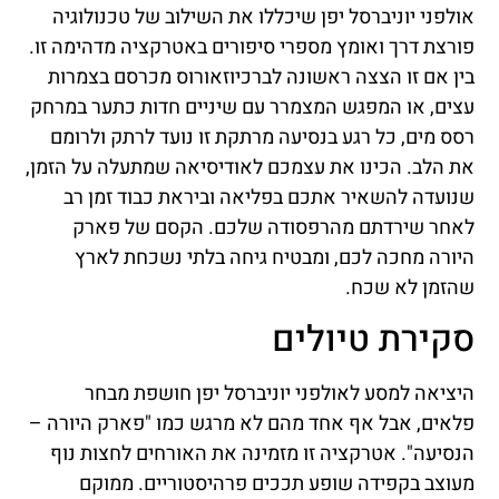
אולפני יוניברסל יפן שיכללו את השילוב של טכנולוגיה
פורצת דרך ואומץ מספרי סיפורים באטרקציה מדהימה זו.
בין אם זו הצצה ראשונה לברכיוזאורוס מכרסם בצמרות
עצים, או המפגש המצמרר עם שיניים חדות כתער במרחק
רסס מים, כל רגע בנסיעה מרתקת זו נועד לרתק ולרומם
את הלב. הכינו את עצמכם לאודיסיאה שמתעלה על הזמן,
שנועדה להשאיר אתכם בפליאה וביראת כבוד זמן רב
לאחר שירדתם מהרפסודה שלכם. הקסם של פארק
היורה מחכה לכם, ומבטיח גיחה בלתי נשכחת לארץ
שהזמן לא שכח.
סקירת טיולים
היציאה למסע לאולפני יוניברסל יפן חושפת מבחר
פלאים, אבל אף אחד מהם לא מרגש כמו "פארק היורה –
הנסיעה". אטרקציה זו מזמינה את האורחים לחצות נוף
מעוצב בקפידה שופע תככים פרהיסטוריים. ממוקם