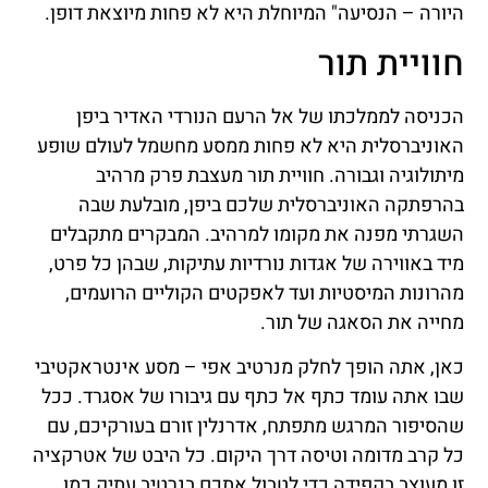
היורה – הנסיעה" המיוחלת היא לא פחות מיוצאת דופן.
חוויית תור
הכניסה לממלכתו של אל הרעם הנורדי האדיר ביפן
האוניברסלית היא לא פחות ממסע מחשמל לעולם שופע
מיתולוגיה וגבורה. חוויית תור מעצבת פרק מרהיב
בהרפתקה האוניברסלית שלכם ביפן, מובלעת שבה
השגרתי מפנה את מקומו למרהיב. המבקרים מתקבלים
מיד באווירה של אגדות נורדיות עתיקות, שבהן כל פרט,
מהרונות המיסטיות ועד לאפקטים הקוליים הרועמים,
מחייה את הסאגה של תור.
כאן, אתה הופך לחלק מנרטיב אפי – מסע אינטראקטיבי
שבו אתה עומד כתף אל כתף עם גיבורו של אסגרד. ככל
שהסיפור המרגש מתפתח, אדרנלין זורם בעורקיכם, עם
כל קרב מדומה וטיסה דרך היקום. כל היבט של אטרקציה
זו מעוצב בקפידה כדי לטבול אתכם בנרטיב עתיק כמו