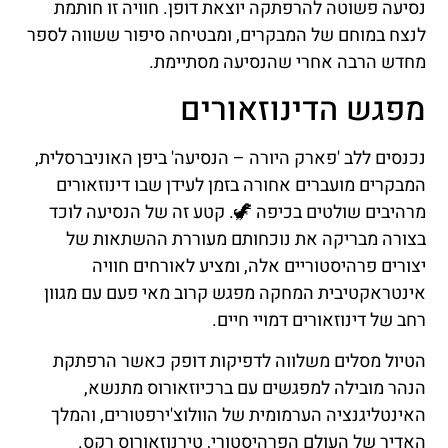
נסיעה פשוטה להרפתקה יוצאת דופן. חוויה זו חותמת
לנצח במוחם של המבקרים, ומבטיחה סיפור ששווה לספר
מחדש הרבה אחרי שהנסיעה מסתיימת.
מפגש הדינוזאורים
נכנסים ללב 'פארק היורה – הנסיעה' ביפן האוניברסלית,
המבקרים מועברים אחורה בזמן לעידן שבו דינוזאורים
מרהיבים שולטים בכיפה 🦖. קטע זה של הנסיעה לוכד
בצורה מבריקה את נוכחותם מעוררת ההשתאות של
יצורים פרהיסטוריים אלה, ומציע לאורחים חוויה
אינטראקטיבית המחקה מפגש קרוב מאי פעם עם מגוון
רחב של דינוזאורים דמויי חיים.
הטיול מסלים משלווה לדפיקות דופק כאשר הרפתקת
הנהר מובילה למפגשים עם ברכיוזאורוס מתנשא,
האינטליגנציה הערמומית של הוולוצ'ירפטורים, והמלך
האדיר של העולם הפרהיסטורי, טירנוזאורוס רקס.