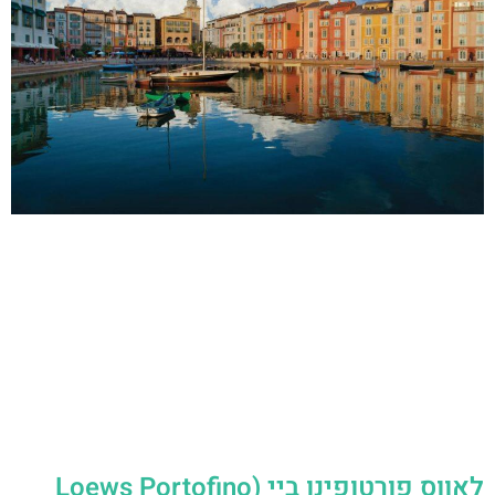
לאווס פורטופינו ביי (Loews Portofino