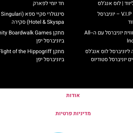
ווד | לוס אנג'לס
חד יומי לפארק
כרטיס כניסה V.I.P – יוניברסל
סינגולרי סקיי ספא (lari
וד
Hotel & Skyspa) סקירה
לוס אנג'לס: חווית יוניברסל עם ה-All-
מתקן ty Boardwalk Games
In
ביוניברסל יפן
ליוניברסל לוס אנג'לס
ם יוניברסל סטודיוס
ביוניברסל יפן
אודות
מדיניות פרטיות