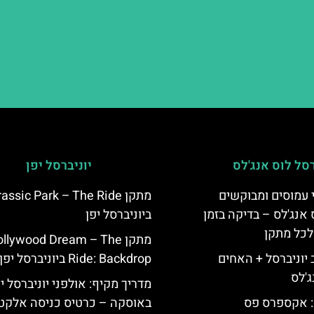
רסל לוס אנג'לס
יוניברסל יפן
 עמוסים ומבוקשים
מתקן assic Park – The Ride
 אנג'לס – בדיקה בזמן
ביוניברסל יפן
לכל מתקן
מתקן llywood Dream – The
יוניברסל + האחים
Ride: Backdrop ביוניברסל יפן
ג'לס
מדריך מקיף: אולפני יוניברסל י
: אקספרס פס
באוסקה – כרטיס כניסה אלקטר