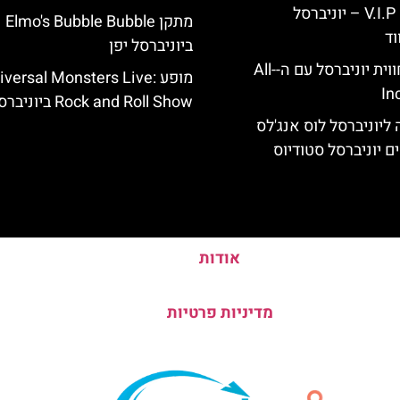
כרטיס כניסה V.I.P – יוניברסל
מתקן Elmo's Bubble Bubble
וד
ביוניברסל יפן
לוס אנג'לס: חווית יוניברסל עם ה-All-
מופע iversal Monsters Live
In
Rock and Roll Show ביוניברסל יפן
ליוניברסל לוס אנג'לס
ם יוניברסל סטודיוס
אודות
מדיניות פרטיות