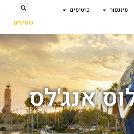
סינגפור
כרטיסים
כרטיסים
וס אנג'לס