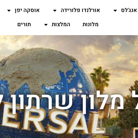
אנג'לס
אורלנדו פלורידה
אוסקה יפן
מלונות
המלצות
תורים
 מלון שרתון ל