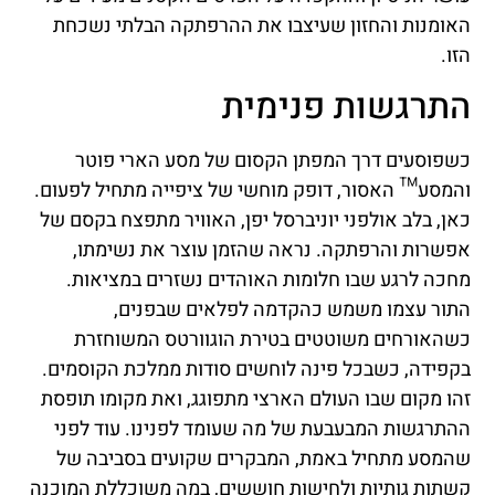
האומנות והחזון שעיצבו את ההרפתקה הבלתי נשכחת
הזו.
התרגשות פנימית
כשפוסעים דרך המפתן הקסום של מסע הארי פוטר
והמסע™ האסור, דופק מוחשי של ציפייה מתחיל לפעום.
כאן, בלב אולפני יוניברסל יפן, האוויר מתפצח בקסם של
אפשרות והרפתקה. נראה שהזמן עוצר את נשימתו,
מחכה לרגע שבו חלומות האוהדים נשזרים במציאות.
התור עצמו משמש כהקדמה לפלאים שבפנים,
כשהאורחים משוטטים בטירת הוגוורטס המשוחזרת
בקפידה, כשבכל פינה לוחשים סודות ממלכת הקוסמים.
זהו מקום שבו העולם הארצי מתפוגג, ואת מקומו תופסת
ההתרגשות המבעבעת של מה שעומד לפנינו. עוד לפני
שהמסע מתחיל באמת, המבקרים שקועים בסביבה של
קשתות גותיות ולחישות חוששים, במה משוכללת המוכנה