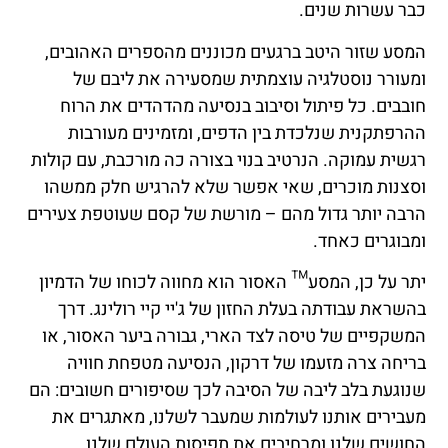
כבר עשרות שנים.
המסע שזור היטב ברגעים מכוננים מהספרים האהובים,
ומעורר נוסטלגיה עוצמתית שמסעירה את ליבם של
חובבים. כל פיתול וסיבוב בנסיעה מהדהדים את הרוח
ההרפתקנית שנלכדת בין הדפים, ומזמינים מעורבות
רגשית עמוקה. הנרטיב בנוי בצורה כה מורכבת, עם קולות
וסצנות מוכרים, שאי אפשר שלא להרגיש חלק ממשהו
הרבה יותר גדול מהם – מורשת של קסם שעוטפת צעירים
ומבוגרים כאחד.
יתר על כן, המסע™ האסור הוא מחווה לכוחו של הדמיון
בהשראת עבודתה בעלת החזון של ג'יי קיי רולינג. דרך
המשקפיים של טיסה לצד הארי, גבורה ביער האסור, או
בריחה צרה מזעמו של דרקון, הנסיעה מטפחת חוויה
שנוגעת בלב ליבה של הסיבה לכך שסיפורים חשובים: הם
מעבירים אותנו לעולמות שמעבר לשלנו, מאתגרים את
החושים שלנו ומרחיבים את תפיסות העולם שלנו.