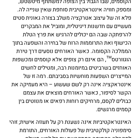
הקוסמים, שבו הגבול בין הצופה למשתתף מיטשטש,
ומספק חוויה אינטראקטיבית סוחפת שאין שנייה לה.
פלא זה של עיצוב אטרקציה משלב בצורה גאונית סטים
מעשיים עם חדשנות דיגיטלית, ומוביל את המבקרים
להרפתקה שבה הם יכולים להרגיש את פרץ הטלת
הכישוף ואת התרוממות הרוח של בחירה והשפעה בתוך
הממלכה הקסומה. כאשר האורחים נוסעים דרך טירת
הוגוורטס™, הם אינם רק צופים אלא קוסמים ומכשפות
האוחזים בשרביטים במיומנות רבה, ומטילים לחשים
המייצרים השפעות מוחשיות בסביבתם. רמה זו של
אינטראקציה אינה רק לשם שעשוע – היא מעמיקה את
הקשר לסיפור, כאשר האורחים מוצאים את עצמם
כבולים לקסם, מרחיקים רוחות רפאים או מנווטים בין
קסמים מרגשים.
האינטראקטיביות אינה נשענת רק על תעוזה אישית; זוהי
סימפוניה קולקטיבית של פעולות האורחים, התורמת