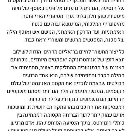
החוויה הזו. כאשר המבקרים נסחפים דרך הנרטיב הקסום
של הנסיעה, הם נתקלים פנים אל פנים באוסף של חיות
מיסטיות שהן חלק בלתי נפרד מסיפורי הארי פוטר.
מהיפוגריף המלכותי, המתנשא גבוה עם כנפיו
האימתניות, ועד הדרקון האימתני, הנושם אש ואוכף הילה
של סכנה, המפגשים מרגשים ומעוררי יראת כבוד.
כל יצור מתעורר לחיים בריאליזם מדהים, הודות לשילוב
יוצא דופן של אנימטרוניקה ואפקטים מיוחדים. נוכחותם
הצוננת של הדמנטורים המחליקים באוויר, מחמימים את
ההילה הקרה והמפחידה שלהם, היא אחד הרגעים
הבולטים שבאמת לוכדים את הקסם האניגמטי של עולם
הקוסמים. מפגשי אנימציה אלה הם יותר מסתם משקפיים
חזותיים; הם משמשים כנקודות עלילה מרכזיות
המעסיקות את הרוכבים בהרפתקה רב-חושית זו, ומושכות
אותם עמוק יותר לתוך הבריחה הקסומה הממתינה בין
כותלי הוגוורטס. בתוך הנסיעה הסוחפת הזו, אדם מרגיש
לא רק כצופה, אלא כמשתתף פעיל בעולם פנטסטי שופע