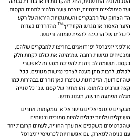
הטכנולוגיה החדשנית, החל מהקרנות וידאו בחדות גבוהה
ועד סימולציות דינמיות, יוצרת שער מלהיב לתחום הקסום.
הד הצחוק של המבקרים והשתנקויות היראה על רקע
היער האסור או מגרש הקווידיץ'™ מהדהדים כעדות
ליכולתו של הרכיבה להצית שמחה וריגוש.
אולפני יוניברסל יפן דואגים בחריצות למבקרים שלהם,
ומבטיחים נגישות רחבה שמזמינה את כולם לקחת חלק
בקסם. תשומת לב ניתנת להפיכת מסע זה לאפשרי
לכולם, לרבות מתן מענה לצרכי נגישות מגוונים. ככל
שהיום דועך, הזיכרונות שנוצרו כאן זוהרים בבהירות כמו
קצה שרביט בלומוס. זהו מחזה של קסם שבו כל פנייה
מגלה הפתעה חדשה, תענוג חדש.
מבקרים פוטנציאליים מישראל או ממקומות אחרים
השוקלים עלויות יכולים להיות סמוכים ובטוחים
שהכרטיסים משקפים את ערך החוויה, לעתים קרובות יחד
עם כניסה לפארק, עם אפשרויות לכרטיסי יוניברסל