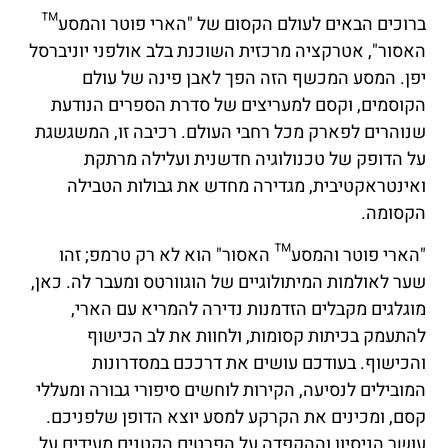
ברוכים הבאים לעולם הקסום של "הארי פוטר והמסע™
האסור", אטרקציה מרכזית השוכנת בלב אולפני יוניברסל
יפן. המסע המכשף הזה הפך לאבן פינה של עולם
הקוסמים, וקסם למעריצים של סדרת הספרים הנודעת
שנוהרים לפארק מכל רחבי העולם. רכיבה זו, המשגשגת
על הדופק של טכנולוגיה חדשנית ועלילה מרתקת
ואינטראקטיבית, מגדירה מחדש את גבולות הטבילה
הקסומה.
"הארי פוטר והמסע™ האסור" הוא לא רק טרמפ; זהו
שער לאולמות המיתולוגיים של הוגוורטס ומעבר לה. כאן,
מוגלגים מקבלים הזדמנות נדירה להמריא עם הארי,
להתעמק בכיתות קסומות, ולחוות את לב הכישוף
והכישוף. בעודכם עושים את דרככם במסדרונות
המובילים לנסיעה, הקירות לוחשים סיפורי גבורה ומעללי
קסם, ומכינים את הקרקע למסע יוצא הדופן שלפניכם.
עושר הניסיון וההקפדה על הפרטים הקטנים מעידים על