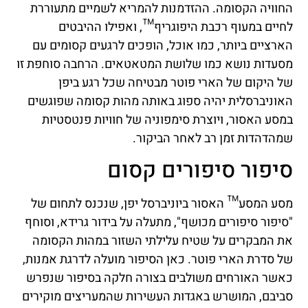
החוויה הקסומה. ההזדמנות להמריא לשמיים מתעוררת
לחיים במעוף רכבת היפוגריף™, ואפילו ההיבטים
הארציים ביותר, כמו אוכל, הופכים לרגעים קסומים עם
מסעדות נושא כמו שלושת המטאטאים. הרחבה סוחפת זו
של היקום של הארי פוטר מבטיחה שכל רגע ביפן
האוניברסלית יהיה ספוג באותה מהות קסומה שפוגשים
במסע האסור, ויוצרת סימפוניה של חוויות פנטסטיות
שמהדהדות זמן רב לאחר הביקור.
סיפור סיפורים קסום
מסע המסע™ האסור ביוניברסל יפן, שנכנס לתחום של
"סיפור סיפורים מכושף", מתעלה על בידור גרידא, וסוחף
את המבקרים על שטיח עלילתי השזור במהות הקסומה
של סדרת הארי פוטר. כאן הסיפור מועלה לדרגת אמנות,
כאשר האורחים משולבים בצורה חלקה בסיפור שנפרש
סביבם, המושרש באגדות העשירות שהמעריצים מוקירים