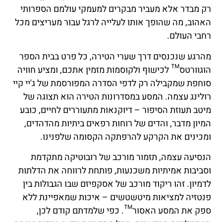
רק מבדר אלא מעביר מבקרים למעמקי עולמם הספרותי
האהוב, מה שהופך אותו לעלייה לרגל עבור מעריצים מכל
רחבי העולם.
מהרגע שנכנסים דרך שערי הטירה, כל פרט בבית הספר
הוגוורטס™ לכישוף ולקוסמות מזמין אתכם, ומציע חוויה
סוחפת שמקבילה רק לדפי הסדרה המפורסמת של ג'יי קיי
רולינג עצמה. המסע במסדרונות הטירה הוא תצוגה של
מיטב תעוזת הסיפור – דיוקנאות מתעוררים לחיים, כובע
המיון מדבר, והדים של רוחות רפאים ביתיות מהדהדים,
ומכינים את הקרקע להרפתקה הקסומה שלפנינו.
הנסיעה עצמה, תזמור מורכב של רובוטיקה מתקדמת
וסביבות אמיתיות משכנעות, פותחת לרווחה את הדלתות
לדמיון. זהו ריקוד מורכב של אסקפיזם שבו הגבולות בין
פנטזיה למציאות מיטשטשים – איכות שמאפיינת ללא
ספק את המסע האסור™. כפי שלמדתם קודם לכן,