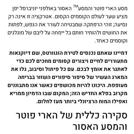
מסע הארי פוטר והמסע™ האסור באולפני יוניברסל יפן
מציע שער לעולם הקוסמים הקסום. אטרקציה זו אינה רק
נסיעה; זוהי הרפתקה שמבטיחה לעורר את הנפש, לפתות
את החושים ולהותיר חותם בל יימחה על ליבם של מוגלגים
וקוסמים כאחד.
דמיינו שאתם נכנסים לטירת הוגוורטס, שם דיוקנאות
מתעוררים לחיים ויצורים קסומים מחכים לכם כדי
לאתגר את אומץ לבכם. עם כל פיתול וסיבוב, גלו את
המארג העשיר של סיפור סיפורים השזור בבריחה
מעופפת. היכונו להיות מכושפים כאשר אנו מתבוננים
מקרוב בפלא החדיש הזה; המקום שבו הדמיון ממריא
ואפילו המוח הרציונלי ביותר מעז לחלום.
סקירה כללית של הארי פוטר
והמסע האסור