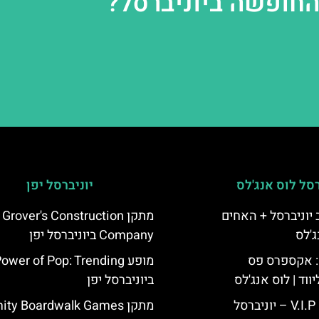
החופשה ביוניברסל?
רסל לוס אנג'לס
יוניברסל יפן
יוניברסל + האחים
מתקן Grover's Construction
ג'לס
Company ביוניברסל יפן
: אקספרס פס
מופע ower of Pop: Trending
ווד | לוס אנג'לס
ביוניברסל יפן
כרטיס כניסה V.I.P – יוניברסל
מתקן ty Boardwalk Games