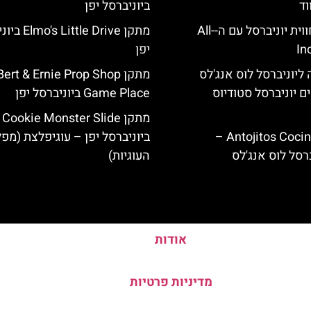
וד
ביוניברסל יפן
לוס אנג'לס: חווית יוניברסל עם ה-All-
מתקן ittle Drive
In
יפן
ליוניברסל לוס אנג'לס
מתקן Bert & Ernie Prop Shop
ם יוניברסל סטודיוס
Game Place ביוניברסל יפן
מתקן Cookie Monster Slide
Antojitos Cocina Mexicana –
ביוניברסל יפן – עוגיפלצת (מפ
רסל לוס אנג'לס
העוגיות)
אודות
מדיניות פרטיות