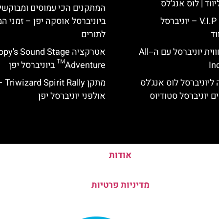
ווד | לוס אנג'לס
המתקנים הכי עמוסים ומבוקשי
כרטיס כניסה V.I.P – יוניברסל
ביוניברסל אוסקה יפן – זמני ה
וד
לתורים
לוס אנג'לס: חווית יוניברסל עם ה-All-
אטרקציה y's Sound Stage
In
Adventure™ ביוניברסל יפן
ליוניברסל לוס אנג'לס
מתקן d Spirit Rally
ם יוניברסל סטודיוס
אולפני יוניברסל יפן
אודות
מדיניות פרטיות