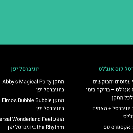
רסל לוס אנג'לס
יוניברסל יפן
 עמוסים ומבוקשים
מתקן Abby's Magical Party
 אנג'לס – בדיקה בזמן
ביוניברסל יפן
לכל מתקן
מתקן Elmo's Bubble Bubble
יוניברסל + האחים
ביוניברסל יפן
ג'לס
מופע rsal Wonderland Feel
: אקספרס פס
the Rhythm ביוניברסל יפן