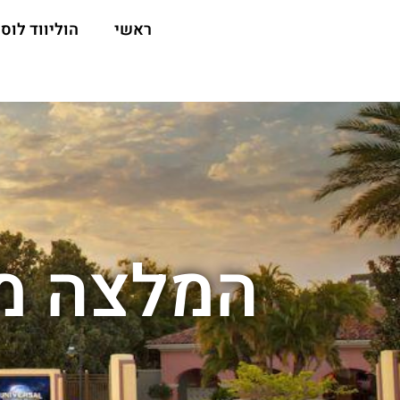
ראשי
הוליווד לוס 
המלצה מל