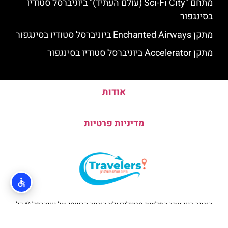
מתחם "Sci-Fi City (עולם העתיד)" ביוניברסל סטודיו
בסינגפור
מתקן Enchanted Airways ביוניברסל סטודיו בסינגפור
מתקן Accelerator ביוניברסל סטודיו בסינגפור
אודות
מדיניות פרטיות
האתר הינו אתר המלצות מטיילים ולא האתר הרשמי של יוניברסל © כל
הזכויות שמורות לסוכנות TRAVELERS.CO.IL