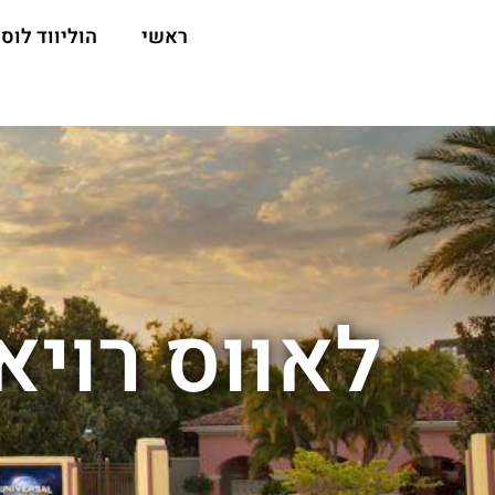
ראשי
הוליווד לוס 
לאווס רויא