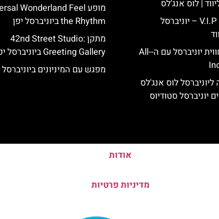
ווד | לוס אנג'לס
מופע rsal Wonderland Feel
כרטיס כניסה V.I.P – יוניברסל
the Rhythm ביוניברסל יפן
וד
מתקן 42nd Street Studio:
לוס אנג'לס: חווית יוניברסל עם ה-All-
Greeting Gallery ביוניברסל יפן
In
מפגש עם המיניונים ביוניברסל י
ליוניברסל לוס אנג'לס
ם יוניברסל סטודיוס
אודות
מדיניות פרטיות