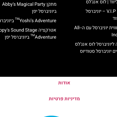
ווד | לוס אנג'לס
מתקן Abby's Magical Party
כרטיס כניסה V.I.P – יוניברסל
ביוניברסל יפן
וד
Yoshi's Adventure™ ביוניברסל יפן
לוס אנג'לס: חווית יוניברסל עם ה-All-
אטרקציה y's Sound Stage
In
Adventure™ ביוניברסל יפן
ליוניברסל לוס אנג'לס
ם יוניברסל סטודיוס
אודות
מדיניות פרטיות