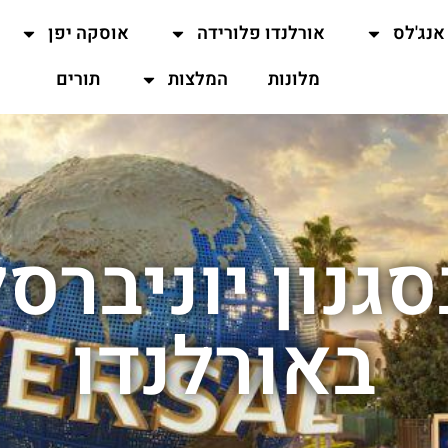
אנג'לס
אורלנדו פלורידה
אוסקה יפן
מלונות
המלצות
תורים
גנון יוניברס
באורלנדו