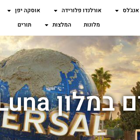
אנג'לס
אורלנדו פלורידה
אוסקה יפן
מלונות
המלצות
תורים
ון Terra Luna