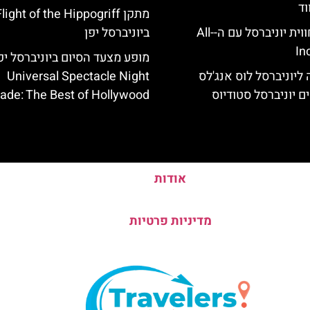
וד
לוס אנג'לס: חווית יוניברסל עם ה-All-
ביוניברסל יפן
In
מופע מצעד הסיום ביוניברסל יפן
ליוניברסל לוס אנג'לס
Universal Spectacle Night
ם יוניברסל סטודיוס
ade: The Best of Hollywood
אודות
מדיניות פרטיות