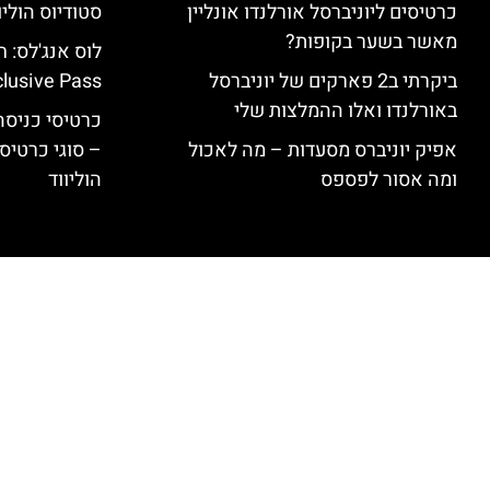
כרטיסים ליוניברסל אורלנדו אונליין
סטודיוס הוליו
מאשר בשער בקופות?
ביקרתי ב2 פארקים של יוניברסל
clusive Pass
באורלנדו ואלו ההמלצות שלי
כרטיסי כניסה 
אפיק יוניברס מסעדות – מה לאכול
– סוגי כרטיסי
ומה אסור לפספס
הוליווד