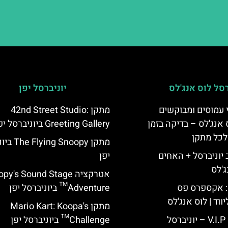
רסל לוס אנג'לס
יוניברסל יפן
 עמוסים ומבוקשים
מתקן 42nd Street Studio:
 אנג'לס – בדיקה בזמן
Greeting Gallery ביוניברסל יפן
לכל מתקן
מתקן  Snoopy
יוניברסל + האחים
יפן
ג'לס
אטרקציה y's Sound Stage
: אקספרס פס
Adventure™ ביוניברסל יפן
ווד | לוס אנג'לס
מתקן Mario Kart: Koopa's
כרטיס כניסה V.I.P – יוניברסל
Challenge™ ביוניברסל יפן