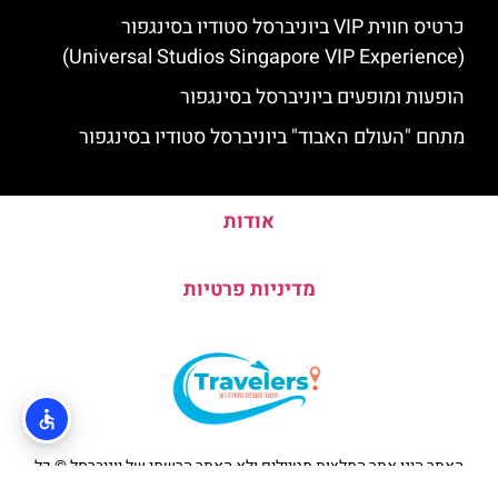
כרטיס חווית VIP ביוניברסל סטודיו בסינגפור
(Universal Studios Singapore VIP Experience)
הופעות ומופעים ביוניברסל בסינגפור
מתחם "העולם האבוד" ביוניברסל סטודיו בסינגפור
אודות
מדיניות פרטיות
האתר הינו אתר המלצות מטיילים ולא האתר הרשמי של יוניברסל © כל
הזכויות שמורות לסוכנות TRAVELERS.CO.IL