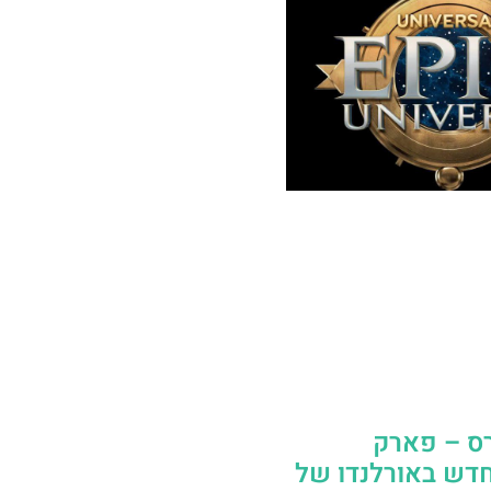
רס – פארק
דש באורלנדו של