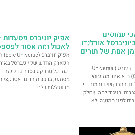
י עמוסים
אפיק יוניברס מסעדות 
יוניברסל אורלנדו
לאכול ומה אסור לפספס
מן אמת של תורים
אפיק יוניברס (se
הפארק החדש של יוניברסל באורל
יוניברסל אורלנדו ריזורט (Universal
וכמו כל פרויקט בסדר גודל כזה –
Orlando Resort) הוא אחד ממתחמי
מסתפק ברכבות הרים ואטרקציות
ם, המבוקשים והמורכבים
משוכללות בלבד.
ברית. בניגוד למה שחלק
ים לפני ההגעה, לא