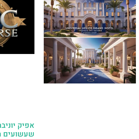
אפיק יוניב
שעשועים ח