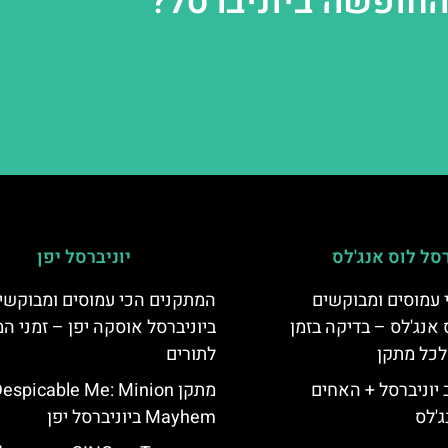
החופשה ביוניברסל?
רסל לוס אנג'לס
יוניברסל יפן
 עמוסים ומבוקשים
המתקנים הכי עמוסים ומבוקשי
 אנג'לס – בדיקה בזמן
ביוניברסל אוסקה יפן – זמני ה
לכל מתקן
לתורים
יוניברסל + האחים
מתקן espicable Me: Minion
ג'לס
Mayhem ביוניברסל יפן