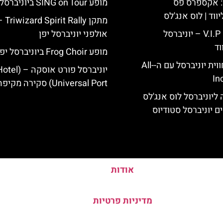
: אקספרס פס
מופע SING on Tour ביוניברסל יפן
ווד | לוס אנג'לס
מתקן d Spirit Rally
כרטיס כניסה V.I.P – יוניברסל
אולפני יוניברסל יפן
וד
מופע Frog Choir ביוניברסל יפן
לוס אנג'לס: חווית יוניברסל עם ה-All-
יוניברסל פורט אוסקה – (l
In
Universal Port) סקירה מקיפה
ליוניברסל לוס אנג'לס
ם יוניברסל סטודיוס
אודות
מדיניות פרטיות