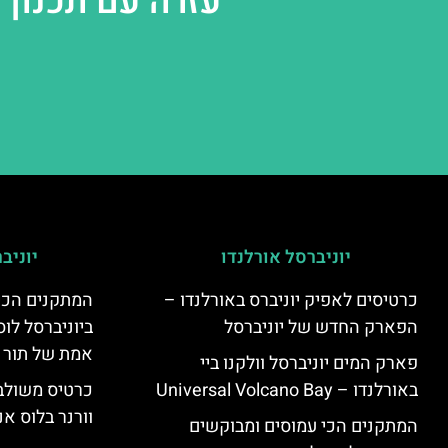
עזרה עם תכנון 
יוניברסל אורלנדו
יוניב
כרטיסים לאפיק יוניברס באורלנדו –
המתקנים הכי
הפארק החדש של יוניברסל
ביוניברסל לוס
אמת של תור 
פארק המים יוניברסל וולקנו ביי
באורלנדו – Universal Volcano Bay
כרטיס משולב 
וורנר בלוס אנ
המתקנים הכי עמוסים ומבוקשים