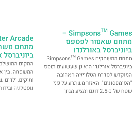
Simpsons™ Games –
ter Arcade
מתחם שאסור לפספס
מתחם משחק
ביוניברסל באורלנדו
ביוניברסל א
מתחם המשחקים Simpsons™ Games
המקום המושלם ל
ביוניברסל אורלנדו הוא גן שעשועים תוסס
המשפחה. בין א
המוקדש לסדרת הטלוויזיה האהובה
ותיקים, ילדים ש
"הסימפסונים". האזור משתרע על פני
נוסטלגיה ובידור, lace Theater
שטח של כ-2.5 דונם ומציע מגוון