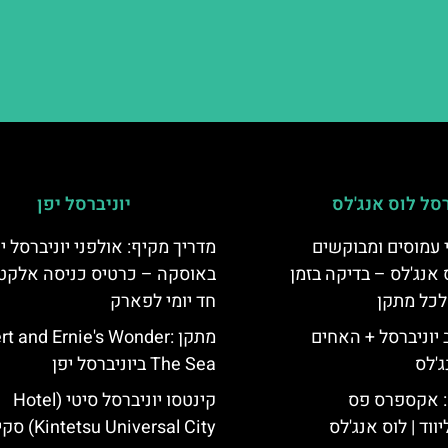
רסל לוס אנג'לס
יוניברסל יפן
 עמוסים ומבוקשים
מדריך מקיף: אולפני יוניברסל י
 אנג'לס – בדיקה בזמן
באוסקה – כרטיס כניסה אלקטר
לכל מתקן
חד יומי לפארק
יוניברסל + האחים
מתקן ert and Ernie's Wonder
ג'לס
The Sea ביוניברסל יפן
: אקספרס פס
קינטסו יוניברסל סיטי (Hotel
ווד | לוס אנג'לס
Kintetsu Universal City) סקירה