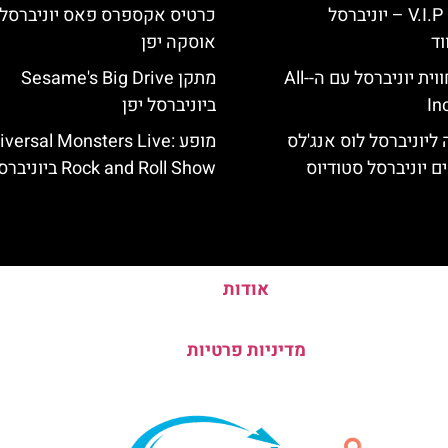
כרטיס כניסה V.I.P – יוניברסל
כרטיס אקספרס פאס יוניברסל
וד
אוסקה יפן
לוס אנג'לס: חווית יוניברסל עם ה-All-
מתקן Sesame's Big Drive
In
ביוניברסל יפן
ליוניברסל לוס אנג'לס
מופע iversal Monsters Live
ם יוניברסל סטודיוס
Rock and Roll Show ביוניברסל יפן
אודות
מדיניות פרטיות