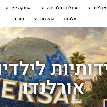
אנג'לס
אורלנדו פלורידה
אוסקה יפן
מלונות
המלצות
תורים
דותיות לילדי
אורלנדו