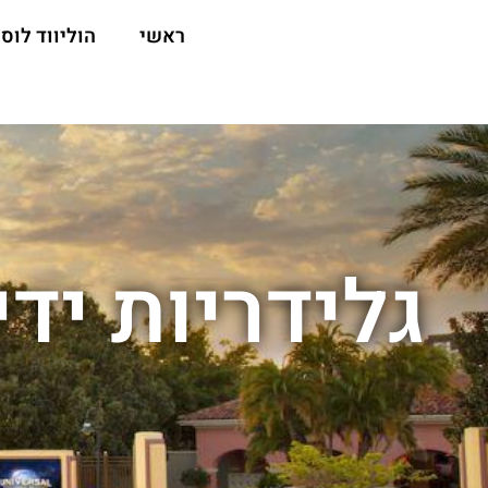
ראשי
הוליווד לוס 
גלידריות ידי