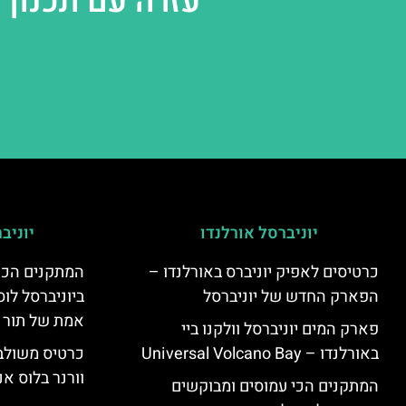
עזרה עם תכנון 
יוניברסל אורלנדו
יוניב
כרטיסים לאפיק יוניברס באורלנדו –
המתקנים הכי
הפארק החדש של יוניברסל
ביוניברסל לוס
אמת של תור 
פארק המים יוניברסל וולקנו ביי
באורלנדו – Universal Volcano Bay
כרטיס משולב 
וורנר בלוס אנ
המתקנים הכי עמוסים ומבוקשים