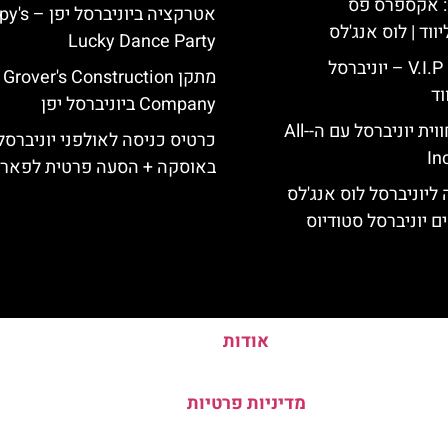
: אקספרס פס
אטרקציה ביוניב
ווד | לוס אנג'לס
Lucky Dance Party
כרטיס כניסה V.I.P – יוניברסל
מתקן Grover's Construction
וד
Company ביוניברסל יפן
לוס אנג'לס: חווית יוניברסל עם ה-All-
כרטיס כניסה לאולפני יוניברסל 
In
באוסקה + הסעה פרטית לפאר
ליוניברסל לוס אנג'לס
ם יוניברסל סטודיוס
אודות
מדיניות פרטיות