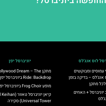
החופשה ביוניברסל?
רסל לוס אנג'לס
יוניברסל יפן
 עמוסים ומבוקשים
מתקן llywood Dream – The
 אנג'לס – בדיקה בזמן
Ride: Backdrop ביוניברסל יפן
לכל מתקן
מופע Frog Choir ביוניברסל יפן
יוניברסל + האחים
קיאן יוניברסל טאוור (
ג'לס
Universal Tower) סקירה