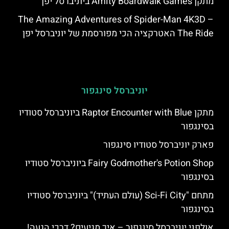
מתקן Amity Boardwalk Games ביוניברסל יפן
The Amazing Adventures of Spider-Man 4K3D –
The Ride האטרקציה הכי מפורסמת של יוניברסל יפן
יוניברסל סינגפור
מתקן Raptor Encounter with Blue ביוניברסל סטודיו
בסינגפור
פארק יוניברסל סטודיו סינגפור
Fairy Godmother's Potion Shop ביוניברסל סטודיו
בסינגפור
מתחם "Sci-Fi City (עולם העתיד)" ביוניברסל סטודיו
בסינגפור
אולפני יוניברסל סינגפור – איך מגיעים? דרכי הגעה!