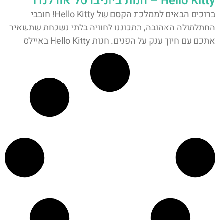
Hello Kitty – חנות ביוניברסל אורלנדו
ברוכים הבאים לממלכת הקסם של Hello Kitty! חובבי
החתלתולה האהובה, תתכוננו לחוויה בלתי נשכחת שתשאיר
אתכם עם חיוך ענק על הפנים. חנות Hello Kitty באיילס