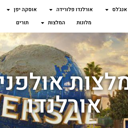
אנג'לס
אורלנדו פלורידה
אוסקה יפן
מלונות
המלצות
תורים
לצות אולפני 
אורלנדו