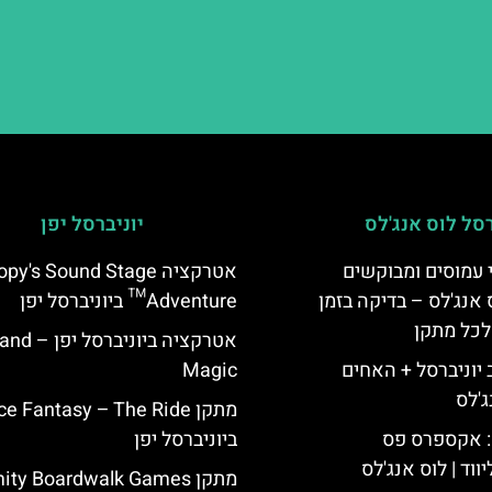
רסל לוס אנג'לס
יוניברסל יפן
 עמוסים ומבוקשים
אטרקציה y's Sound Stage
 אנג'לס – בדיקה בזמן
Adventure™ ביוניברסל יפן
לכל מתקן
אטרקציה ביוניברסל 
יוניברסל + האחים
Magic
ג'לס
מתקן e Fantasy – The Ride
: אקספרס פס
ביוניברסל יפן
ווד | לוס אנג'לס
מתקן ty Boardwalk Games