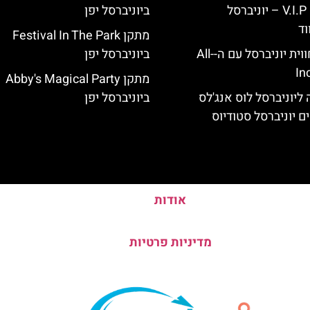
כרטיס כניסה V.I.P – יוניברסל
ביוניברסל יפן
וד
מתקן Festival In The Park
לוס אנג'לס: חווית יוניברסל עם ה-All-
ביוניברסל יפן
In
מתקן Abby's Magical Party
ליוניברסל לוס אנג'לס
ביוניברסל יפן
ם יוניברסל סטודיוס
אודות
מדיניות פרטיות