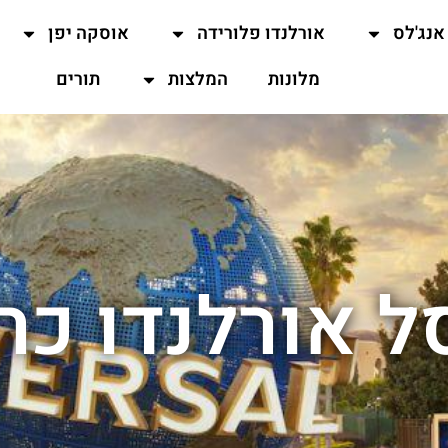
אנג'לס
אורלנדו פלורידה
אוסקה יפן
מלונות
המלצות
תורים
סל אורלנדו כר