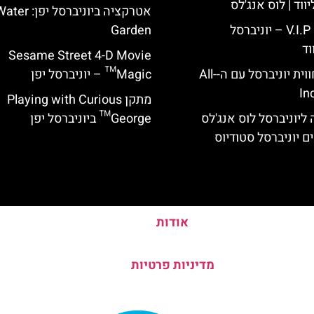
ווד | לוס אנג'לס
אטרקציה ביוניברסל יפן: r
כרטיס כניסה V.I.P – יוניברסל
Garden
וד
Sesame Street 4-D Movie
לוס אנג'לס: חווית יוניברסל עם ה-All-
Magic™ – יוניברסל יפן
In
מתקן Playing with Curious
ליוניברסל לוס אנג'לס
George™ ביוניברסל יפן
ם יוניברסל סטודיוס
אודות
מדיניות פרטיות