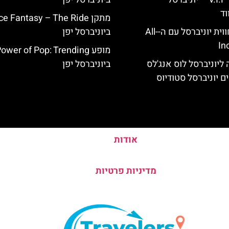
וד
מתקן e Fantasy – The Ride
לוס אנג'לס: חווית יוניברסל עם ה-All-
ביוניברסל יפן
In
מופע ower of Pop: Trending
ליוניברסל לוס אנג'לס
ביוניברסל יפן
ם יוניברסל סטודיוס
אודות
מדיניות פרטיות