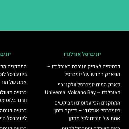
יוניברסל אורלנדו
יוניב
כרטיסים לאפיק יוניברס באורלנדו –
המתקנים הכי
הפארק החדש של יוניברסל
ביוניברסל לוס
אמת של תור 
פארק המים יוניברסל וולקנו ביי
באורלנדו – Universal Volcano Bay
כרטיס משולב 
וורנר בלוס אנ
המתקנים הכי עמוסים ומבוקשים
ביוניברסל אורלנדו – בדיקה בזמן
כרטיס כניסה
אמת של תורים לכל מתקן
ליוניברסל הולי
האם משתלם ויותר זול לקנות