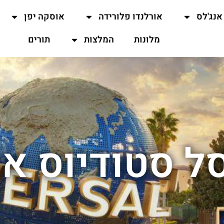
אנג'לס
אורלנדו פלורידה
אוסקה יפן
מלונות
המלצות
תורים
סל סטודיוס או