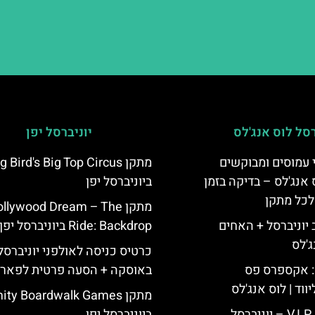
רסל לוס אנג'לס
יוניברסל יפן
 עמוסים ומבוקשים
מתקן g Bird's Big Top Circus
 אנג'לס – בדיקה בזמן
ביוניברסל יפן
לכל מתקן
מתקן llywood Dream – The
יוניברסל + האחים
Ride: Backdrop ביוניברסל יפן
ג'לס
כרטיס כניסה לאולפני יוניברסל 
: אקספרס פס
באוסקה + הסעה פרטית לפאר
ווד | לוס אנג'לס
מתקן ty Boardwalk Games
כרטיס כניסה V.I.P – יוניברסל
ביוניברסל יפן