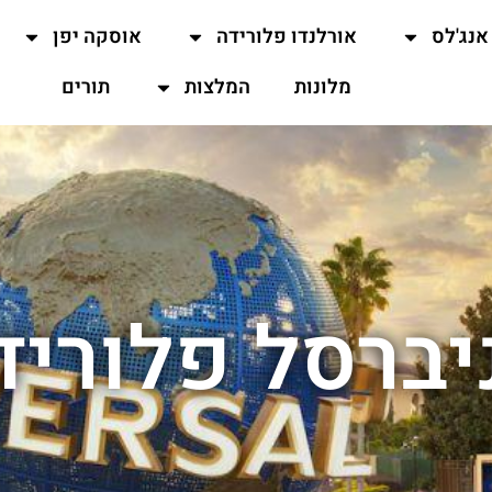
אנג'לס
אורלנדו פלורידה
אוסקה יפן
מלונות
המלצות
תורים
ניברסל פלוריד