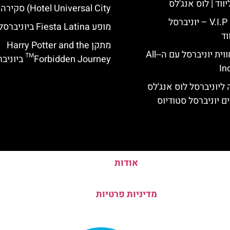
ווד | לוס אנג'לס
Hotel Universal City) סקירה
כרטיס כניסה V.I.P – יוניברסל
מופע Fiesta Latina ביוניברסל יפן
וד
מתקן Harry Potter and the
לוס אנג'לס: חווית יוניברסל עם ה-All-
Forbidden Journey™ ביוניברסל יפן
In
ליוניברסל לוס אנג'לס
ם יוניברסל סטודיוס
אודות
מדיניות פרטיות