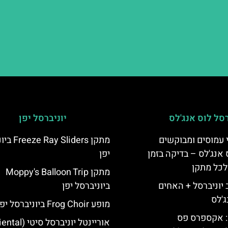
רסל לוס אנג'לס
יוניברסל יפן
 עמוסים ומבוקשים
מתקן Sliders
 אנג'לס – בדיקה בזמן
יפן
לכל מתקן
מתקן Moppy's Balloon Trip
יוניברסל + האחים
ביוניברסל יפן
ג'לס
מופע Frog Choir ביוניברסל יפן
: אקספרס פס
אוריינטל יוניברסל סיטי