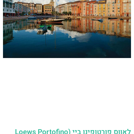
לאווס פורטופינו ביי (Loews Portofino