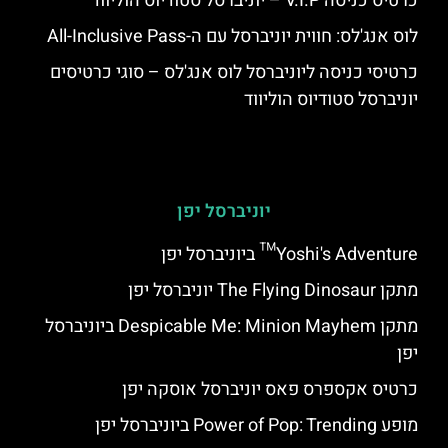
כרטיס כניסה V.I.P – יוניברסל סטודיוס הוליווד
לוס אנג'לס: חווית יוניברסל עם ה-All-Inclusive Pass
כרטיסי כניסה ליוניברסל לוס אנג'לס – סוגי כרטיסים
יוניברסל סטודיוס הוליווד
יוניברסל יפן
Yoshi's Adventure™ ביוניברסל יפן
מתקן The Flying Dinosaur יוניברסל יפן
מתקן Despicable Me: Minion Mayhem ביוניברסל
יפן
כרטיס אקספרס פאס יוניברסל אוסקה יפן
מופע Power of Pop: Trending ביוניברסל יפן