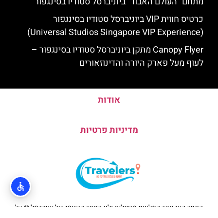
מתחם "העולם האבוד" ביוניברסל סטודיו בסינגפור
כרטיס חווית VIP ביוניברסל סטודיו בסינגפור
(Universal Studios Singapore VIP Experience)
Canopy Flyer מתקן ביוניברסל סטודיו בסינגפור –
לעוף מעל פארק היורה והדינוזאורים
אודות
מדיניות פרטיות
האתר הינו אתר המלצות מטיילים ולא האתר הרשמי של יוניברסל © כל
הזכויות שמורות לסוכנות TRAVELERS.CO.IL