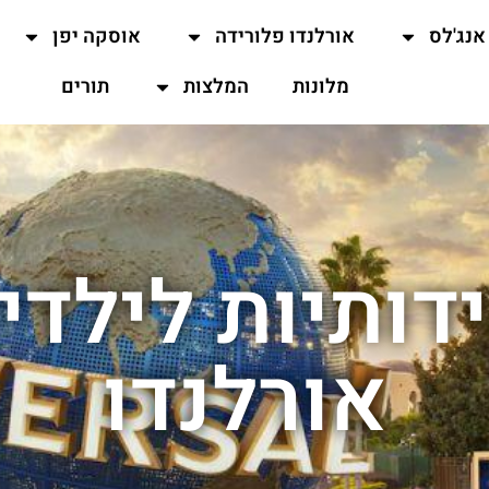
אנג'לס
אורלנדו פלורידה
אוסקה יפן
מלונות
המלצות
תורים
דותיות לילדים
אורלנדו