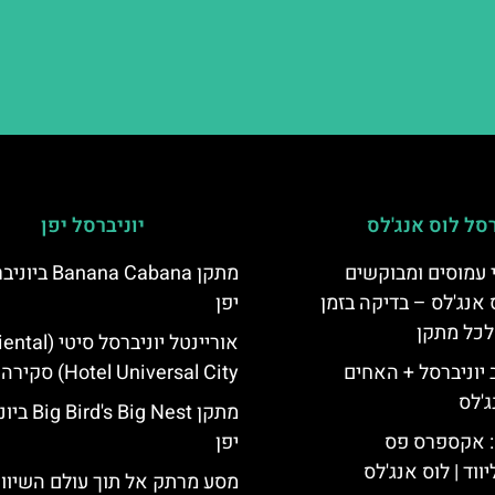
רסל לוס אנג'לס
יוניברסל יפן
 עמוסים ומבוקשים
מתקן Banana Cabana 
 אנג'לס – בדיקה בזמן
יפן
לכל מתקן
אוריינטל יוניברסל סיטי
יוניברסל + האחים
Hotel Universal City) סקירה
ג'לס
מתקן  Big Nest
: אקספרס פס
יפן
ווד | לוס אנג'לס
מסע מרתק אל תוך עולם השיוו