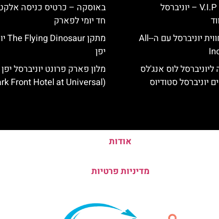
כרטיס כניסה V.I.P – יוניברסל
באוסקה – כרטיס כניסה אלקטר
וד
חד יומי לפארק
לוס אנג'לס: חווית יוניברסל עם ה-All-
מתקן aur
In
יפן
ליוניברסל לוס אנג'לס
מלון פארק פרונט יוניברסל יפן 
ם יוניברסל סטודיוס
(park Front Hotel at Universal)
אודות
מדיניות פרטיות