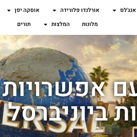
אנג'לס
אורלנדו פלורידה
אוסקה יפן
מלונות
המלצות
תורים
ם אפשרויות ט
ת ביוניברסל 