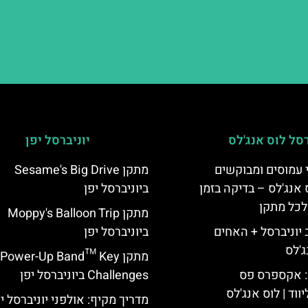
רסל לוס אנג'לס
יוניברסל יפן
 עמוסים ומבוקשים
מתקן Sesame's Big Drive
 אנג'לס – בדיקה בזמן
ביוניברסל יפן
לכל מתקן
מתקן Moppy's Balloon Trip
יוניברסל + האחים
ביוניברסל יפן
ג'לס
מתקן Power-Up Band™ Key
: אקספרס פס
Challenges ביוניברסל יפן
ווד | לוס אנג'לס
מדריך מקיף: אולפני יוניברסל י