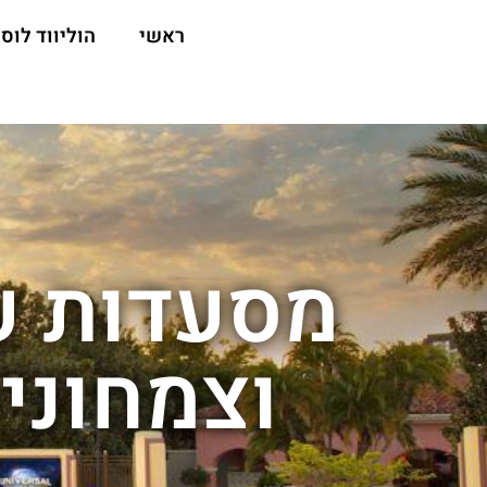
ראשי
הוליווד לוס 
מסעדות ע
וצמחוניו