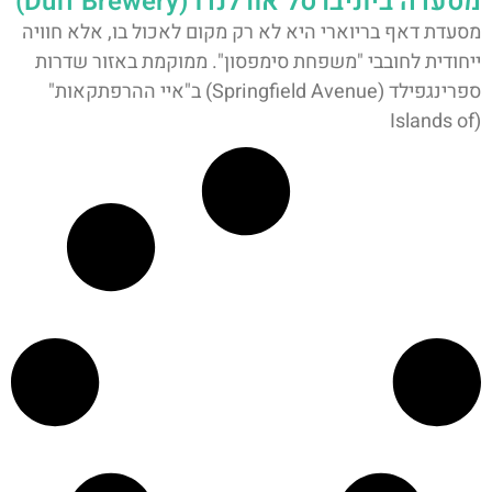
מסעדה ביוניברסל אורלנדו (Duff Brewery)
מסעדת דאף בריוארי היא לא רק מקום לאכול בו, אלא חוויה
ייחודית לחובבי "משפחת סימפסון". ממוקמת באזור שדרות
ספרינגפילד (Springfield Avenue) ב"איי ההרפתקאות"
(Islands of