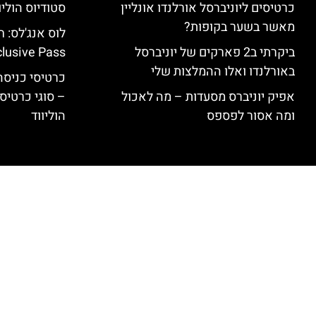
כרטיסים ליוניברסל אורלנדו אונליין
סטודיוס הוליו
מאשר בשער בקופות?
ביקרתי ב2 פארקים של יוניברסל
clusive Pass
באורלנדו ואלו ההמלצות שלי
כרטיסי כניסה 
אפיק יוניברס מסעדות – מה לאכול
– סוגי כרטיסי
ומה אסור לפספס
הוליווד