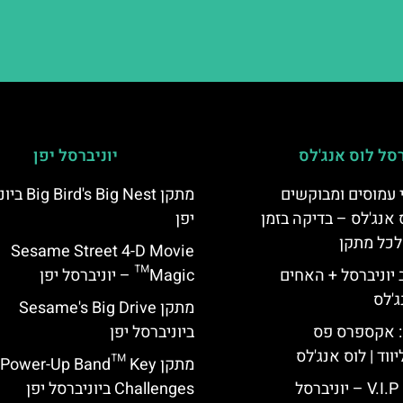
רסל לוס אנג'לס
יוניברסל יפן
 עמוסים ומבוקשים
מתקן  Big Nest
 אנג'לס – בדיקה בזמן
יפן
לכל מתקן
Sesame Street 4-D Movie
יוניברסל + האחים
Magic™ – יוניברסל יפן
ג'לס
מתקן Sesame's Big Drive
: אקספרס פס
ביוניברסל יפן
ווד | לוס אנג'לס
מתקן Power-Up Band™ Key
כרטיס כניסה V.I.P – יוניברסל
Challenges ביוניברסל יפן