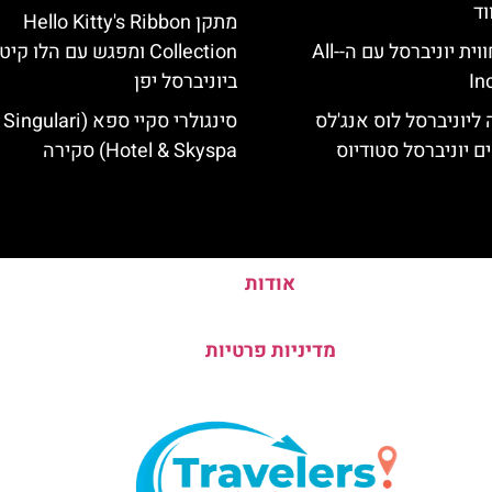
וד
מתקן Hello Kitty's Ribbon
לוס אנג'לס: חווית יוניברסל עם ה-All-
Collection ומפגש עם הלו קיט
In
ביוניברסל יפן
ליוניברסל לוס אנג'לס
סינגולרי סקיי ספא (lari
ם יוניברסל סטודיוס
Hotel & Skyspa) סקירה
אודות
מדיניות פרטיות