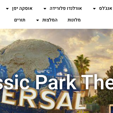
אנג'לס
אורלנדו פלורידה
אוסקה יפן
מלונות
המלצות
תורים
sic Park Th