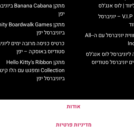
ווד | לוס אנג'לס
מתקן Banana Cabana 
יפן
כרטיס כניסה V.I.P – יוניברסל
וד
מתקן ty Boardwalk Games
ביוניברסל יפן
לוס אנג'לס: חווית יוניברסל עם ה-All-
In
כרטיס כניסה מרובה ימים ליוני
סטודיוס באוסקה – יפן
ליוניברסל לוס אנג'לס
ם יוניברסל סטודיוס
מתקן Hello Kitty's Ribbon
Collection ומפגש עם הלו קיט
ביוניברסל יפן
אודות
מדיניות פרטיות