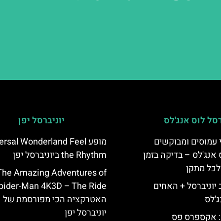
רסל לוס אנג'לס
יוניברסל יפן
 עמוסים ומבוקשים
מופע rsal Wonderland Feel
 אנג'לס – בדיקה בזמן
the Rhythm ביוניברסל יפן
לכל מתקן
The Amazing Adventures of
יוניברסל + האחים
pider-Man 4K3D – The Ride
ג'לס
האטרקציה הכי מפורסמת של
יוניברסל יפן
: אקספרס פס