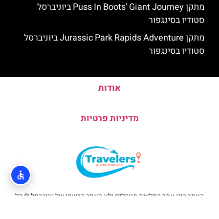
מתקן Puss In Boots' Giant Journey ביוניברסל
סטודיו בסינגפור
מתקן Jurassic Park Rapids Adventure ביוניברסל
סטודיו בסינגפור
אודות
מדיניות פרטיות
האתר הינו אתר המלצות מטיילים ולא האתר הרשמי של יוניברסל © כל
הזכויות שמורות לסוכנות TRAVELERS.CO.IL